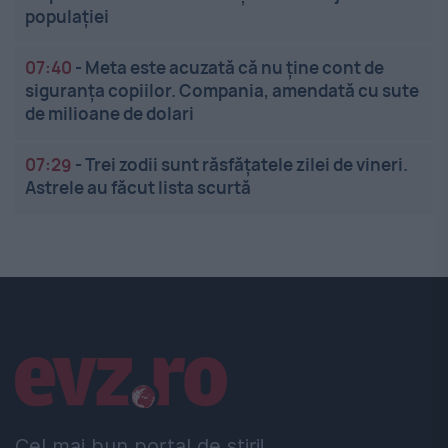
populației
07:40
-
Meta este acuzată că nu ține cont de
siguranța copiilor. Compania, amendată cu sute
de milioane de dolari
07:29
-
Trei zodii sunt răsfățatele zilei de vineri.
Astrele au făcut lista scurtă
Linkuri utile
Cel mai bun portal de stiri!