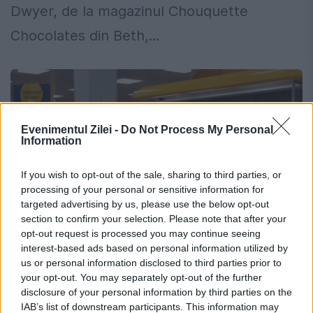
Dwyer, de la magazinul Chouquette
Chocolates din Beth,...
Evenimentul Zilei -
Do Not Process My Personal
Information
If you wish to opt-out of the sale, sharing to third parties, or
processing of your personal or sensitive information for
targeted advertising by us, please use the below opt-out
section to confirm your selection. Please note that after your
opt-out request is processed you may continue seeing
interest-based ads based on personal information utilized by
Aerul comestibil, hrana viitorului.
us or personal information disclosed to third parties prior to
your opt-out. You may separately opt-out of the further
Specialiștii s-au inspirat din dieta
disclosure of your personal information by third parties on the
astronauților
IAB’s list of downstream participants. This information may