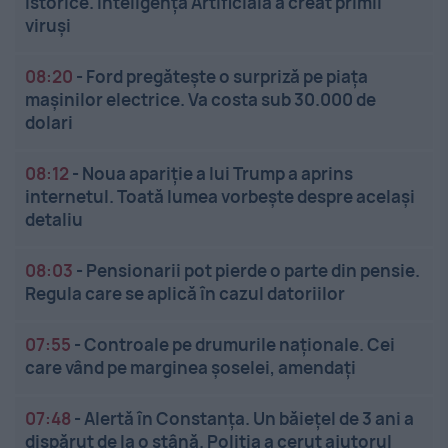
istorice. Inteligența Artificială a creat primii
viruși
08:20
-
Ford pregătește o surpriză pe piața
mașinilor electrice. Va costa sub 30.000 de
dolari
08:12
-
Noua apariție a lui Trump a aprins
internetul. Toată lumea vorbește despre același
detaliu
08:03
-
Pensionarii pot pierde o parte din pensie.
Regula care se aplică în cazul datoriilor
07:55
-
Controale pe drumurile naționale. Cei
care vând pe marginea șoselei, amendați
07:48
-
Alertă în Constanța. Un băiețel de 3 ani a
dispărut de la o stână. Poliția a cerut ajutorul