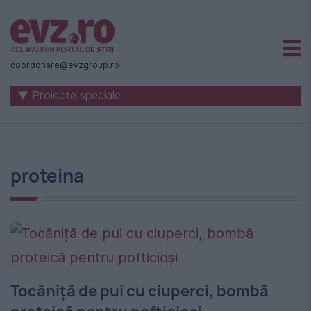
Știri
naționale
coordonare@evzgroup.ro
și
▼ Proiecte speciale
internaționale
|
România
proteina
-
Evenimentul
Zilei
Tocăniță de pui cu ciuperci, bombă