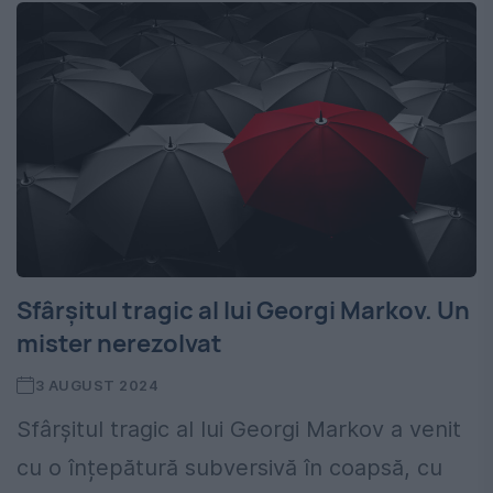
Sfârșitul tragic al lui Georgi Markov. Un
mister nerezolvat
3 AUGUST 2024
Sfârșitul tragic al lui Georgi Markov a venit
cu o înțepătură subversivă în coapsă, cu