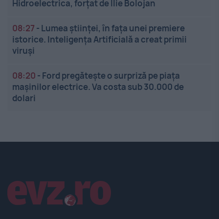
Hidroelectrica, forțat de Ilie Bolojan
08:27
-
Lumea științei, în fața unei premiere
istorice. Inteligența Artificială a creat primii
viruși
08:20
-
Ford pregătește o surpriză pe piața
mașinilor electrice. Va costa sub 30.000 de
dolari
Linkuri utile