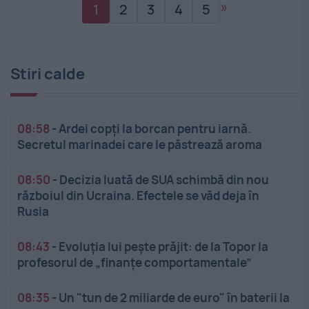
»
1
2
3
4
5
Stiri calde
08:58
-
Ardei copți la borcan pentru iarnă.
Secretul marinadei care le păstrează aroma
08:50
-
Decizia luată de SUA schimbă din nou
războiul din Ucraina. Efectele se văd deja în
Rusia
08:43
-
Evoluția lui pește prăjit: de la Topor la
profesorul de „finanțe comportamentale”
08:35
-
Un "tun de 2 miliarde de euro" în baterii la