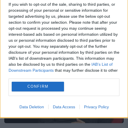
If you wish to opt-out of the sale, sharing to third parties, or
Prăjitura de Crăciun de pe masa unei familii
processing of your personal or sensitive information for
targeted advertising by us, please use the below opt-out
s-a dovedit a fi otrăvită cu arsenic.
section to confirm your selection. Please note that after your
Substanța a fost detectată în sângele uneia
opt-out request is processed you may continue seeing
interest-based ads based on personal information utilized by
dintre cele trei femei care au murit după...
us or personal information disclosed to third parties prior to
your opt-out. You may separately opt-out of the further
disclosure of your personal information by third parties on the
IAB’s list of downstream participants. This information may
also be disclosed by us to third parties on the
IAB’s List of
Downstream Participants
that may further disclose it to other
third parties.
CONFIRM
Data Deletion
Data Access
Privacy Policy