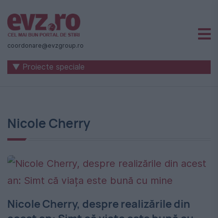
Știri
naționale
coordonare@evzgroup.ro
și
▼ Proiecte speciale
internaționale
|
România
Nicole Cherry
-
Evenimentul
Zilei
Nicole Cherry, despre realizările din