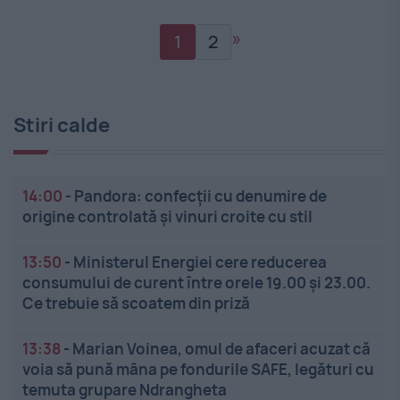
»
1
2
Stiri calde
14:00
-
Pandora: confecții cu denumire de
origine controlată și vinuri croite cu stil
13:50
-
Ministerul Energiei cere reducerea
consumului de curent între orele 19.00 și 23.00.
Ce trebuie să scoatem din priză
13:38
-
Marian Voinea, omul de afaceri acuzat că
voia să pună mâna pe fondurile SAFE, legături cu
temuta grupare Ndrangheta