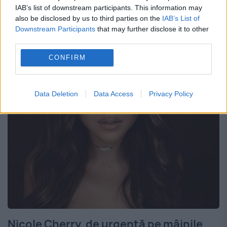
bine de doi ani o frumoasă poveste de
IAB’s list of downstream participants. This information may
also be disclosed by us to third parties on the
IAB’s List of
dragoste alături de iubitul său, Florin Popa.
Downstream Participants
that may further disclose it to other
Cei doi locuiesc împreună de la începutul
third parties.
relației și...
CONFIRM
Data Deletion
Data Access
Privacy Policy
Nicole Cherry, de urgență pe mâinile