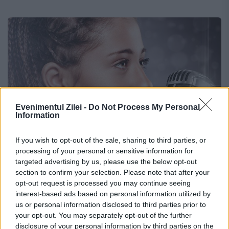
Evenimentul Zilei -
Do Not Process My Personal
Information
If you wish to opt-out of the sale, sharing to third parties, or
processing of your personal or sensitive information for
Cântăreața Nicole Cherry și-a pus fanii
targeted advertising by us, please use the below opt-out
section to confirm your selection. Please note that after your
pe jar! Este pregătită să facă pasul
opt-out request is processed you may continue seeing
interest-based ads based on personal information utilized by
12 IULIE 2020
us or personal information disclosed to third parties prior to
Cântăreața Nicole Cherry trăiește de mai
your opt-out. You may separately opt-out of the further
disclosure of your personal information by third parties on the