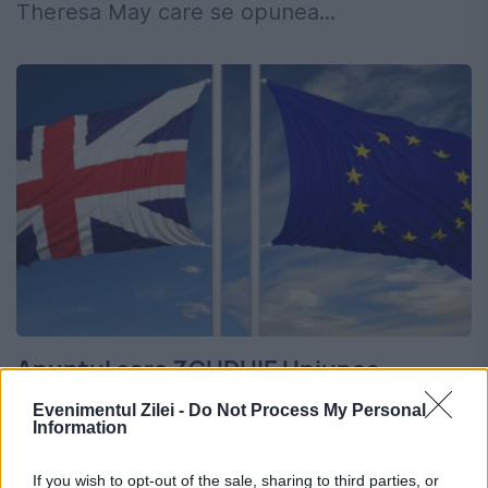
Theresa May care se opunea...
Anunțul care ZGUDUIE Uniunea
Europeană: BREXIT-ul ar putea fi
Evenimentul Zilei -
Do Not Process My Personal
Information
ANULAT! Motivul este neașteptat
8 IULIE 2017
If you wish to opt-out of the sale, sharing to third parties, or