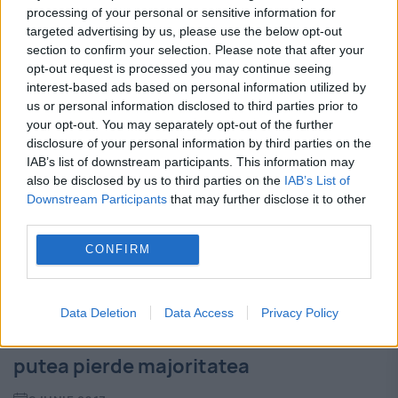
processing of your personal or sensitive information for
Procedura de retragere a Marii Britanii din
targeted advertising by us, please use the below opt-out
section to confirm your selection. Please note that after your
uniunea Europeană ar putea fi anulată din
opt-out request is processed you may continue seeing
cauza unei erori tehnici, avertizează Eluned
interest-based ads based on personal information utilized by
us or personal information disclosed to third parties prior to
Morgan, unul dintre cei mai importanți
your opt-out. You may separately opt-out of the further
disclosure of your personal information by third parties on the
politicieni laburiști. Baroneasa a...
IAB’s list of downstream participants. This information may
also be disclosed by us to third parties on the
IAB’s List of
Downstream Participants
that may further disclose it to other
third parties.
CONFIRM
BREAKING NEWS. Exit-poll ALEGERI în
Data Deletion
Data Access
Privacy Policy
MAREA BRITANIE. Conservatorii ar
putea pierde majoritatea