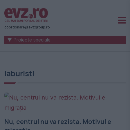
Știri
naționale
coordonare@evzgroup.ro
și
▼ Proiecte speciale
internaționale
|
România
laburisti
-
Evenimentul
Zilei
Nu, centrul nu va rezista. Motivul e