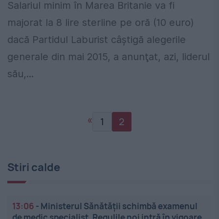
Salariul minim în Marea Britanie va fi
majorat la 8 lire sterline pe oră (10 euro)
dacă Partidul Laburist câştigă alegerile
generale din mai 2015, a anunţat, azi, liderul
său,...
«
1
2
Stiri calde
13:06
-
Ministerul Sănătății schimbă examenul
de medic specialist. Regulile noi intră în vigoare