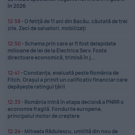
în 2026
12:58
-
O fetiță de 11 ani din Bacău, căutată de trei
zile. Zeci de salvatori, mobilizați
12:50
-
Schema prin care ar fi fost delapidate
milioane de lei de la Electrica Serv. Fosta
directoare economică, trimisă în j...
12:41
-
Constanța, evaluată peste România de
Fitch. Orașul a primit un calificativ financiar care
depășește ratingul țării
12:33
-
România intră în etapa decisivă a PNRR o
economie fragilă. Fondurile europene,
principalul motor de creștere
12:24
-
Mihaela Rădulescu, umilită din nou de