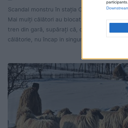
participants
Downstream 
Scandal monstru în stația CFR Eforie Nord.
Mai mulți călători au blocat plecarea unui
tren din gară, supărați că, deși au bilete de
călătorie, nu încap in singurul vagon al...