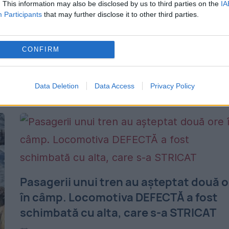
. This information may also be disclosed by us to third parties on the
IA
Participants
that may further disclose it to other third parties.
Trenurile InterRegio care circulă între
Bucureşti Nord – Constanţa şi retur fără
CONFIRM
oprire rămân anulate joi şi vineri, din cauza
vremii. Potrivit CFR Călători, joi şi vineri sun
Data Deletion
Data Access
Privacy Policy
anulate trenurile...
Pasagerii unui tren au așteptat două o
în câmp. Locomotiva DEFECTĂ a fost
schimbată cu alta, care s-a STRICAT