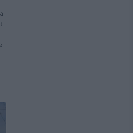
ța
t
e