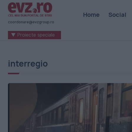
Știri
Home
Social
naționale
coordonare@evzgroup.ro
și
▼ Proiecte speciale
internaționale
|
România
interregio
-
Evenimentul
Zilei