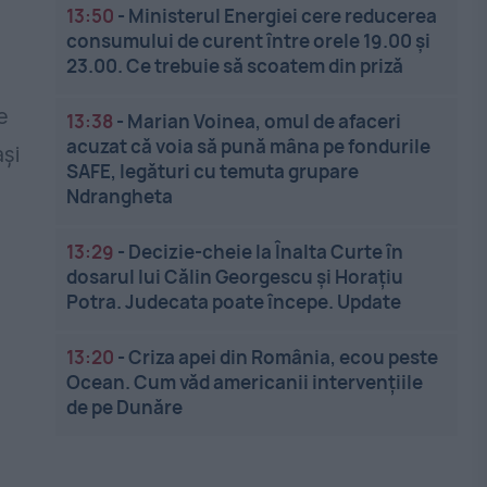
13:50
-
Ministerul Energiei cere reducerea
consumului de curent între orele 19.00 și
23.00. Ce trebuie să scoatem din priză
e
13:38
-
Marian Voinea, omul de afaceri
acuzat că voia să pună mâna pe fondurile
și
SAFE, legături cu temuta grupare
Ndrangheta
13:29
-
Decizie-cheie la Înalta Curte în
dosarul lui Călin Georgescu și Horațiu
Potra. Judecata poate începe. Update
13:20
-
Criza apei din România, ecou peste
Ocean. Cum văd americanii intervențiile
de pe Dunăre