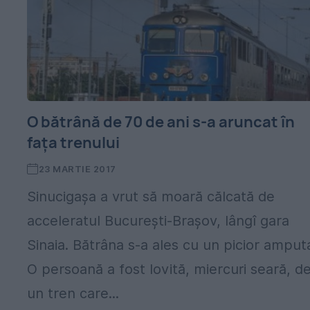
O bătrână de 70 de ani s-a aruncat în
faţa trenului
23 MARTIE 2017
Sinucigaşa a vrut să moară călcată de
acceleratul Bucureşti-Braşov, lângî gara
Sinaia. Bătrâna s-a ales cu un picior amput
O persoană a fost lovită, miercuri seară, d
un tren care...