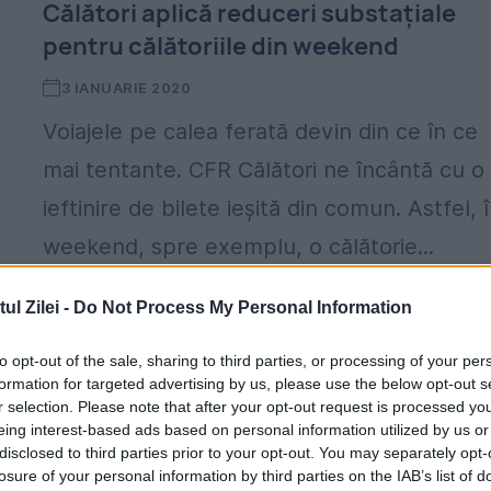
Călători aplică reduceri substațiale
pentru călătoriile din weekend
3 IANUARIE 2020
Voiajele pe calea ferată devin din ce în ce
mai tentante. CFR Călători ne încântă cu o
ieftinire de bilete ieșită din comun. Astfel, 
weekend, spre exemplu, o călătorie...
l Zilei -
Do Not Process My Personal Information
to opt-out of the sale, sharing to third parties, or processing of your per
formation for targeted advertising by us, please use the below opt-out s
ALERTĂ CFR. TRENURILE INTERREGIO,
r selection. Please note that after your opt-out request is processed y
eing interest-based ads based on personal information utilized by us or
ANULATE din cauza vremii
disclosed to third parties prior to your opt-out. You may separately opt-
losure of your personal information by third parties on the IAB’s list of
22 MARTIE 2018