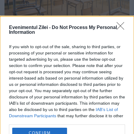
Școlile care sunt închise în România,
Evenimentul Zilei -
Do Not Process My Personal
Information
din cauza condițiilor meteo. Anunțul
Ministerului Educației
If you wish to opt-out of the sale, sharing to third parties, or
processing of your personal or sensitive information for
30 SEPTEMBRIE 2024
targeted advertising by us, please use the below opt-out
section to confirm your selection. Please note that after your
Școlile din mai multe localități din județul
opt-out request is processed you may continue seeing
interest-based ads based on personal information utilized by
Galați vor suspenda activitatea din cauza
us or personal information disclosed to third parties prior to
condițiilor meteo, iar lista va fi actualizată în
your opt-out. You may separately opt-out of the further
disclosure of your personal information by third parties on the
timp real, anunță Ministerul Educaţiei.
IAB’s list of downstream participants. This information may
also be disclosed by us to third parties on the
IAB’s List of
Școlile se închid în judeţul...
Downstream Participants
that may further disclose it to other
third parties.
CONFIRM