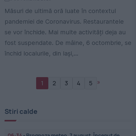
Măsuri de ultimă oră luate în contextul
pandemiei de Coronavirus. Restaurantele
se vor închide. Mai multe activități deja au
fost suspendate. De mâine, 6 octombrie, se
închid localurile, din Iași,...
»
1
2
3
4
5
Stiri calde
06:34
-
Prognoza meteo, 7 august. Început de