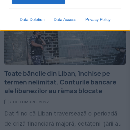
Data Deletion
Data Access
Privacy Policy
Toate băncile din Liban, închise pe
termen nelimitat. Conturile bancare
ale libanezilor au rămas blocate
7 OCTOMBRIE 2022
Dat fiind că Liban traversează o perioadă
de criză financiară majoră, cetățenii țării au