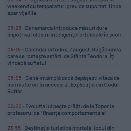
weekend cu temperaturi greu de suportat. Unde
apar vijeliile
06:25
-
Danemarca introduce măsuri dure
împotriva folosirii inteligenței artificiale în școli
06:16
-
Calendar ortodox, 7 august. Rugăciunea
care se rostește astăzi, de Sfânta Teodora. Îți
vindecă sufletul
06:05
-
Ce se întâmplă dacă depășești viteza de
mai multe ori în aceeași zi. Explicația din Codul
Rutier
00:20
-
Evoluția lui pește prăjit: de la Topor la
profesorul de ”finanțe comportamentale”
23:55
-
Destinația turistică mortală: locul din