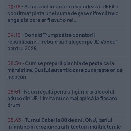
09:18
-
Scandalul Infantino explodează. UEFA a
confirmat plata unei sume de șase cifre către o
angajată care ar fi avut o rel...
09:10
-
Donald Trump către donatorii
republicani: „Trebuie să-l alegem pe JD Vance”
pentru 2028
08:59
-
Cum se prepară plachia de pește ca la
mânăstire. Gustul autentic care cucerește orice
mesean
08:51
-
Noua regulă pentru țigările și alcoolul
aduse din UE. Limita nu se mai aplică la fiecare
drum
08:43
-
Turnul Babel la 80 de ani: ONU, pariul
Infantino și eroziunea arhitecturii multilaterale