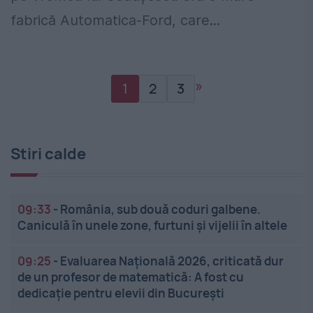
fabrică Automatica-Ford, care...
»
1
2
3
Stiri calde
09:33
-
România, sub două coduri galbene.
Caniculă în unele zone, furtuni și vijelii în altele
09:25
-
Evaluarea Națională 2026, criticată dur
de un profesor de matematică: A fost cu
dedicație pentru elevii din București