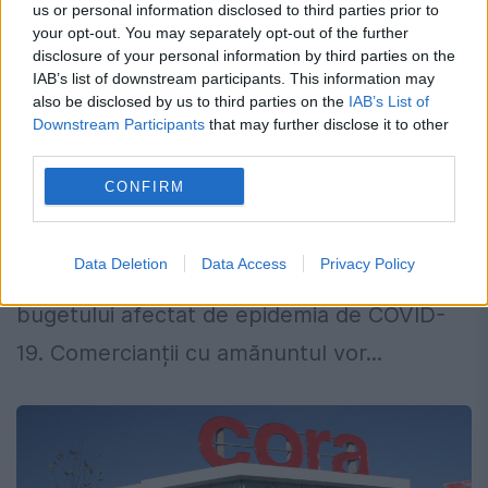
COVID-19: Guvernul Orban impozitează
us or personal information disclosed to third parties prior to
your opt-out. You may separately opt-out of the further
Hipermarketurile și Băncile. Nu
disclosure of your personal information by third parties on the
Ludovic, ci Viktor...
IAB’s list of downstream participants. This information may
also be disclosed by us to third parties on the
IAB’s List of
4 APRILIE 2020
Downstream Participants
that may further disclose it to other
third parties.
Ungaria a anunțat că va impune taxe
CONFIRM
suplimentare pentru lanțurile de
hipermarketuri multinaționale și pentru
Data Deletion
Data Access
Privacy Policy
bănci, ca măsură de reechilibrarea
bugetului afectat de epidemia de COVID-
19. Comercianții cu amănuntul vor...