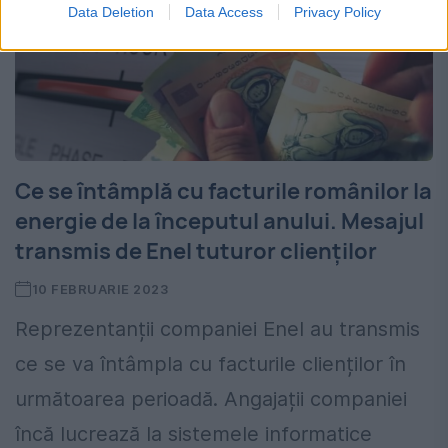
Data Deletion
Data Access
Privacy Policy
Ce se întâmplă cu facturile românilor la
energie de la începutul anului. Mesajul
transmis de Enel tuturor clienților
10 FEBRUARIE 2023
Reprezentanții companiei Enel au transmis
ce se va întâmpla cu facturile clienților în
următoarea perioadă. Angajații companiei
încă lucrează la sistemele informatice