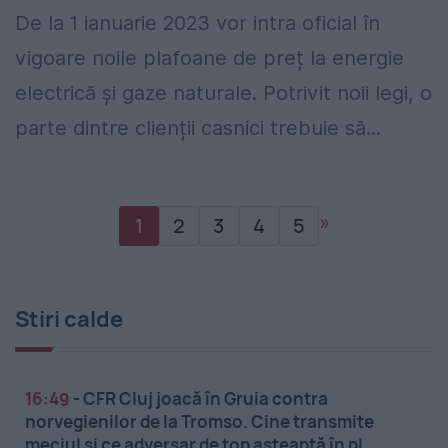
De la 1 ianuarie 2023 vor intra oficial în
vigoare noile plafoane de preț la energie
electrică și gaze naturale. Potrivit noii legi, o
parte dintre clienții casnici trebuie să...
»
1
2
3
4
5
Stiri calde
16:49
-
CFR Cluj joacă în Gruia contra
norvegienilor de la Tromso. Cine transmite
meciul și ce adversar de top așteaptă în pl...