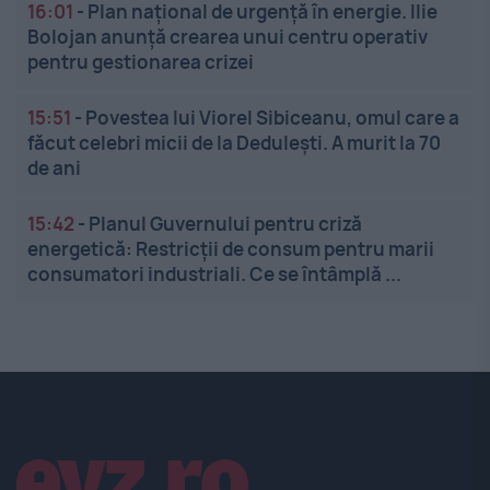
16:01
-
Plan național de urgență în energie. Ilie
Bolojan anunță crearea unui centru operativ
pentru gestionarea crizei
15:51
-
Povestea lui Viorel Sibiceanu, omul care a
făcut celebri micii de la Dedulești. A murit la 70
de ani
15:42
-
Planul Guvernului pentru criză
energetică: Restricții de consum pentru marii
consumatori industriali. Ce se întâmplă ...
Linkuri utile