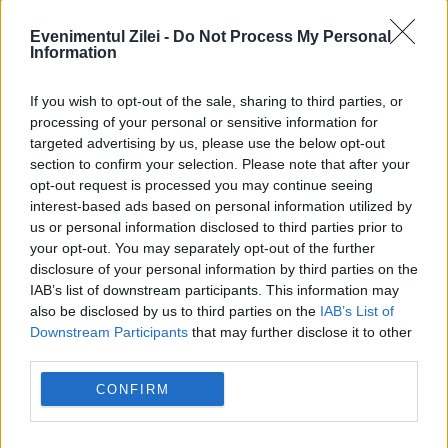
Vânzarea ENEL România se va încheia
Evenimentul Zilei -
Do Not Process My Personal
Information
până în iunie: „Am selectat un ofertant
preferat”
If you wish to opt-out of the sale, sharing to third parties, or
processing of your personal or sensitive information for
15 FEBRUARIE 2023
targeted advertising by us, please use the below opt-out
section to confirm your selection. Please note that after your
Compania italiană ENEL se așteaptă să-și
opt-out request is processed you may continue seeing
vândă afacerile din România până la finalul
interest-based ads based on personal information utilized by
us or personal information disclosed to third parties prior to
lunii iunie. Reprezentanții companiei
your opt-out. You may separately opt-out of the further
disclosure of your personal information by third parties on the
negociază cu cei ai PPC din Grecia, valoarea
IAB’s list of downstream participants. This information may
tranzacției fiind estimată de unii...
also be disclosed by us to third parties on the
IAB’s List of
Downstream Participants
that may further disclose it to other
third parties.
CONFIRM