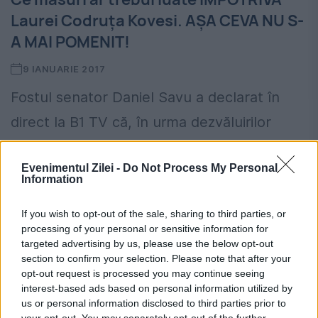
Laurei Codruța Kovesi. AȘA CEVA NU S-
A MAI POMENIT!
9 IANUARIE 2017
Fostul senator Daniel Savu a declarat în
direct la B1 TV că, în urma dezvăluirilor
făcute de Sebastian Ghiță, ar trebui să se
Evenimentul Zilei -
Do Not Process My Personal
întrunească o comisie parlamentară pentru
Information
a ”radiografia”...
If you wish to opt-out of the sale, sharing to third parties, or
processing of your personal or sensitive information for
targeted advertising by us, please use the below opt-out
section to confirm your selection. Please note that after your
opt-out request is processed you may continue seeing
interest-based ads based on personal information utilized by
us or personal information disclosed to third parties prior to
your opt-out. You may separately opt-out of the further