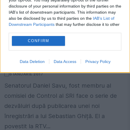
disclosure of your personal information by third parties on the
IAB’s list of downstream participants. This information may
also be disclosed by us to third parties on the
IAB’s List of
Downstream Participants
that may further disclose it to other
third parties.
CONFIRM
Daniel Savu DEZVĂLUIE CUM A SCĂPAT
Victor Ponta de atacurile
internaționale
Data Deletion
Data Access
Privacy Policy
6 IANUARIE 2017
Senatorul Daniel Savu, fost membru al
comisiei de Control al SRI face o serie de
dezvăluiri după publicarea unei noi
înregistrări a lui Sebastian Ghiță. El a
povestit la RTV...