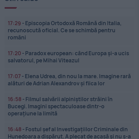
17:29
-
Episcopia Ortodoxă Română din Italia,
recunoscută oficial. Ce se schimbă pentru
români
17:20
-
Paradox european: când Europa și-a ucis
salvatorul, pe Mihai Viteazul
17:07
-
Elena Udrea, din nou la mare. Imagine rară
alături de Adrian Alexandrov și fiica lor
16:58
-
Filmul salvării alpiniștilor străini în
Bucegi. Imagini spectaculoase dintr-o
operațiune la limită
16:48
-
Fostul șef al Investigațiilor Criminale din
Hunedoara a dispărut. A plecat de acasă și nu s-a