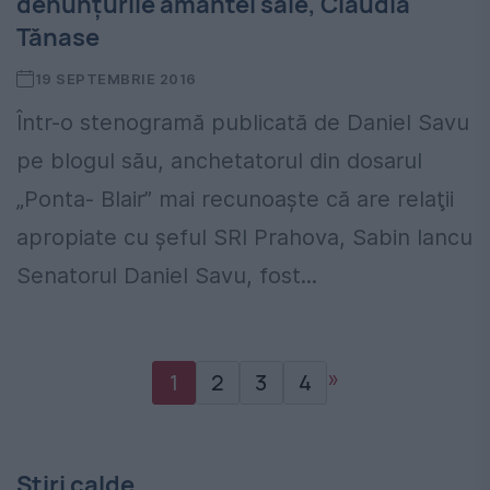
denunțurile amantei sale, Claudia
Tănase
19 SEPTEMBRIE 2016
Într-o stenogramă publicată de Daniel Savu
pe blogul său, anchetatorul din dosarul
„Ponta- Blair” mai recunoaşte că are relaţii
apropiate cu şeful SRI Prahova, Sabin Iancu
Senatorul Daniel Savu, fost...
»
1
2
3
4
Stiri calde