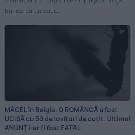
a sunat la 112. Copilul și-a înjunghiat în gât
bunica cu un cuțit...
MĂCEL în Belgia. O ROMÂNCĂ a fost
UCISĂ cu 50 de lovituri de cuțit. Ultimul
ANUNȚ i-ar fi fost FATAL