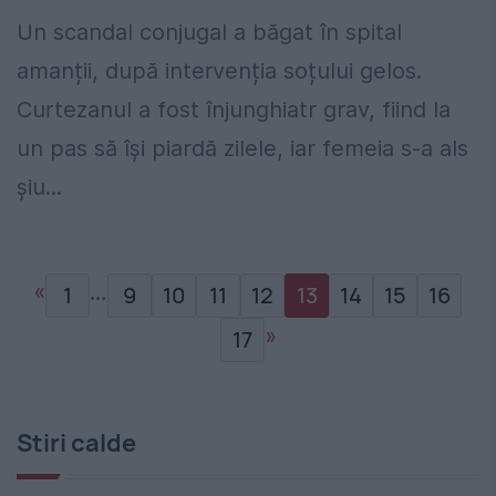
Un scandal conjugal a băgat în spital
amanții, după intervenția soțului gelos.
Curtezanul a fost înjunghiatr grav, fiind la
un pas să își piardă zilele, iar femeia s-a als
șiu...
«
…
1
9
10
11
12
13
14
15
16
»
17
Stiri calde