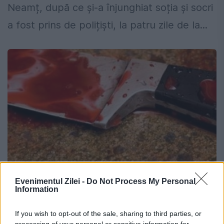
Neamț, după ce și-a înjunghiat soția și socri
a fost prins de polițiști, la patru zile de la...
Evenimentul Zilei -
Do Not Process My Personal
Crimă din gelozie la Timișoara. Un
Information
bărbat și-a ucis soția cu cuțitiul, apoi a
If you wish to opt-out of the sale, sharing to third parties, or
încercat să se sinucidă
processing of your personal or sensitive information for