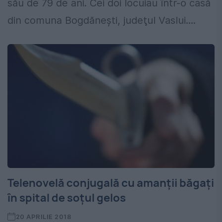
său de 79 de ani. Cei doi locuiau într-o casă
din comuna Bogdăneşti, judeţul Vaslui....
Telenovelă conjugală cu amanții băgați
în spital de soțul gelos
20 APRILIE 2018