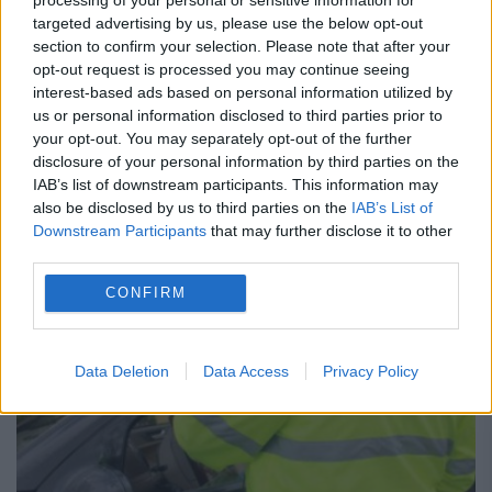
targeted advertising by us, please use the below opt-out
24 MAI 2018
section to confirm your selection. Please note that after your
opt-out request is processed you may continue seeing
Orbit de gelozie, un tânăr de 29 de ani, din
interest-based ads based on personal information utilized by
judeţul Gorj şi-a ucis soţia, noaptea trecută,
us or personal information disclosed to third parties prior to
your opt-out. You may separately opt-out of the further
apoi a încercat să se sinucidă intrând cu
disclosure of your personal information by third parties on the
IAB’s list of downstream participants. This information may
maşina într-un stâlp de pe...
also be disclosed by us to third parties on the
IAB’s List of
Downstream Participants
that may further disclose it to other
third parties.
CONFIRM
Data Deletion
Data Access
Privacy Policy