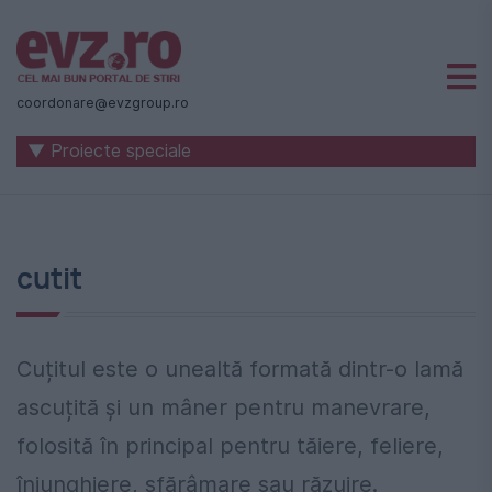
Știri
naționale
coordonare@evzgroup.ro
și
▼ Proiecte speciale
internaționale
|
România
cutit
-
Evenimentul
Zilei
Cuțitul este o unealtă formată dintr-o lamă
ascuțită și un mâner pentru manevrare,
folosită în principal pentru tăiere, feliere,
înjunghiere, sfărâmare sau răzuire.