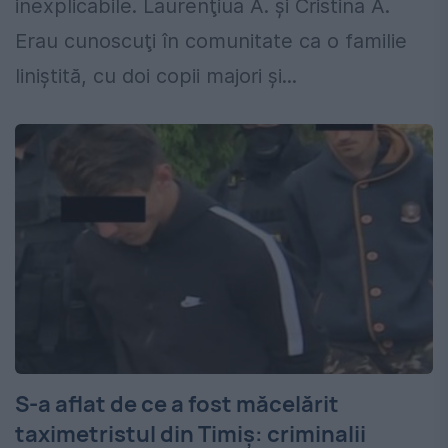
inexplicabile. Laurenţiua A. și Cristina A.
Erau cunoscuţi în comunitate ca o familie
liniştită, cu doi copii majori şi...
S-a aflat de ce a fost măcelărit
taximetristul din Timiș: criminalii