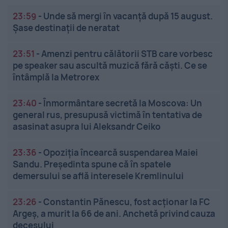
23:59
-
Unde să mergi în vacanță după 15 august.
Șase destinații de neratat
23:51
-
Amenzi pentru călătorii STB care vorbesc
pe speaker sau ascultă muzică fără căști. Ce se
întâmplă la Metrorex
23:40
-
Înmormântare secretă la Moscova: Un
general rus, presupusă victimă în tentativa de
asasinat asupra lui Aleksandr Ceiko
23:36
-
Opoziția încearcă suspendarea Maiei
Sandu. Președinta spune că în spatele
demersului se află interesele Kremlinului
23:26
-
Constantin Pănescu, fost acționar la FC
Argeș, a murit la 66 de ani. Anchetă privind cauza
decesului