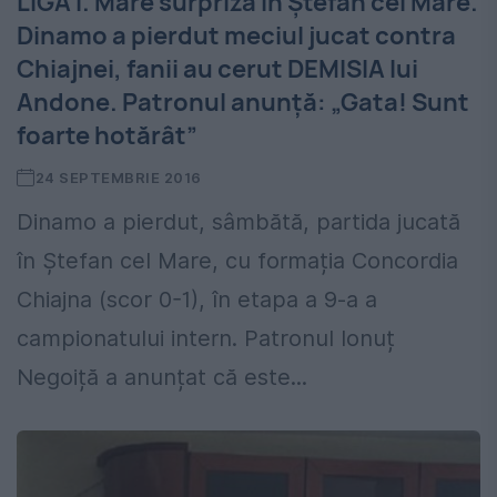
LIGA I. Mare surpriză în Ștefan cel Mare.
Dinamo a pierdut meciul jucat contra
Chiajnei, fanii au cerut DEMISIA lui
Andone. Patronul anunță: „Gata! Sunt
foarte hotărât”
24 SEPTEMBRIE 2016
Dinamo a pierdut, sâmbătă, partida jucată
în Ștefan cel Mare, cu formația Concordia
Chiajna (scor 0-1), în etapa a 9-a a
campionatului intern. Patronul Ionuț
Negoiță a anunțat că este...