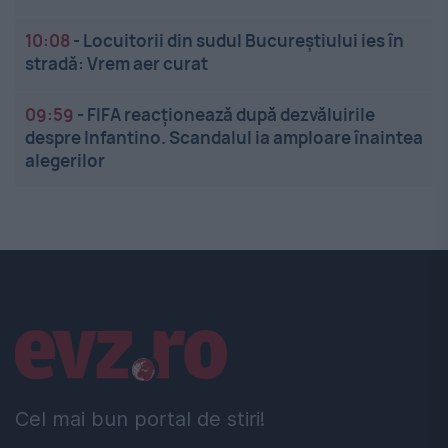
10:08
-
Locuitorii din sudul Bucureștiului ies în
stradă: Vrem aer curat
09:59
-
FIFA reacționează după dezvăluirile
despre Infantino. Scandalul ia amploare înaintea
alegerilor
Linkuri utile
Cel mai bun portal de stiri!