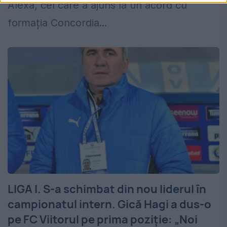
Alexa, cel care a ajuns la un acord cu
formația Concordia...
LIGA I. S-a schimbat din nou liderul în
campionatul intern. Gică Hagi a dus-o
pe FC Viitorul pe prima poziție: „Noi