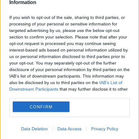
Information
cu finanțatorul „câininlor” Dinamo este în
If you wish to opt-out of the sale, sharing to third parties, or
criză totală și...
processing of your personal or sensitive information for
targeted advertising by us, please use the below opt-out
section to confirm your selection. Please note that after your
opt-out request is processed you may continue seeing
interest-based ads based on personal information utilized by
us or personal information disclosed to third parties prior to
your opt-out. You may separately opt-out of the further
disclosure of your personal information by third parties on the
O echipă din Liga I și-a instalat un nou
IAB’s list of downstream participants. This information may
also be disclosed by us to third parties on the
IAB’s List of
antrenor: „Putem fi o SURPRIZĂ pentru
Downstream Participants
that may further disclose it to other
restul competitoarelor”
third parties.
CONFIRM
28 DECEMBRIE 2016
Ilie Stan a ajuns la un acord cu formația
Data Deletion
Data Access
Privacy Policy
ASA Târgu Mureș și îi va lua locul lui Dan