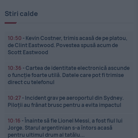
Stiri calde
10:50
-
Kevin Costner, trimis acasă de pe platou,
de Clint Eastwood. Povestea spusă acum de
Scott Eastwood
10:36
-
Cartea de identitate electronică ascunde
o funcție foarte utilă. Datele care pot fi trimise
direct cu telefonul
10:27
-
Incident grav pe aeroportul din Sydney.
Piloții au frânat brusc pentru a evita impactul
10:16
-
Înainte să fie Lionel Messi, a fost fiul lui
Jorge. Starul argentinian s-a întors acasă
pentru ultimul drum al tatălu...