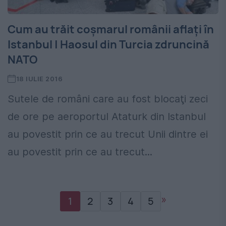
Cum au trăit coșmarul românii aflaţi în
Istanbul | Haosul din Turcia zdruncină
NATO
18 IULIE 2016
Sutele de români care au fost blocaţi zeci
de ore pe aeroportul Ataturk din Istanbul
au povestit prin ce au trecut Unii dintre ei
au povestit prin ce au trecut...
»
1
2
3
4
5