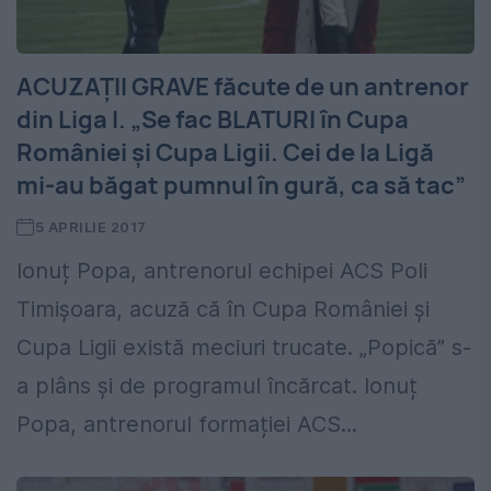
ACUZAȚII GRAVE făcute de un antrenor
din Liga I. „Se fac BLATURI în Cupa
României și Cupa Ligii. Cei de la Ligă
mi-au băgat pumnul în gură, ca să tac”
5 APRILIE 2017
Ionuț Popa, antrenorul echipei ACS Poli
Timișoara, acuză că în Cupa României și
Cupa Ligii există meciuri trucate. „Popică” s-
a plâns și de programul încărcat. Ionuț
Popa, antrenorul formației ACS...