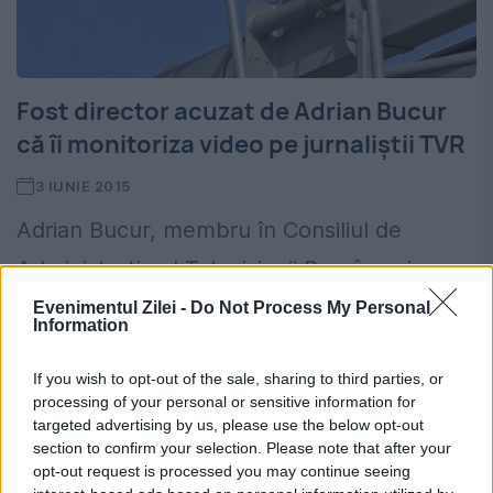
Fost director acuzat de Adrian Bucur
că îi monitoriza video pe jurnaliștii TVR
3 IUNIE 2015
Adrian Bucur, membru în Consiliul de
Administraţie al Televiziunii Române şi
jurnalist în cadrul Direcţiei Ştiri a instituţiei,
Evenimentul Zilei -
Do Not Process My Personal
Information
susţine că fostul director al Ştirilor TVR,
If you wish to opt-out of the sale, sharing to third parties, or
Claudiu Lucaci, ar fi monitorizat...
processing of your personal or sensitive information for
targeted advertising by us, please use the below opt-out
section to confirm your selection. Please note that after your
opt-out request is processed you may continue seeing