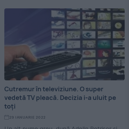
Cutremur în televiziune. O super
vedetă TV pleacă. Decizia i-a uluit pe
toți
29 IANUARIE 2022
Un alt nume greu, după Adelin Petrișor și