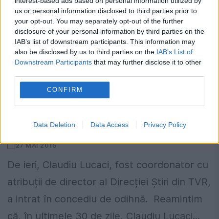
interest-based ads based on personal information utilized by
us or personal information disclosed to third parties prior to
your opt-out. You may separately opt-out of the further
disclosure of your personal information by third parties on the
IAB’s list of downstream participants. This information may
also be disclosed by us to third parties on the
IAB’s List of
Downstream Participants
that may further disclose it to other
third parties.
CONFIRM
Lucaci nu mai poate fi șef la Știrile TVR,
spune Tănase
Data Deletion
Data Access
Privacy Policy
27 MAI 2015
De ieri, Claudiu Lucaci, fost coordonator cu
atribuții de director al Direcției Știri din TVR,
a intrat în concediu de odihnă. Reamintim
că, în ultimele 30 de zile, Claudiu Lucaci...