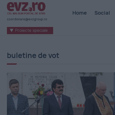
Știri
Home
Social
naționale
coordonare@evzgroup.ro
și
▼ Proiecte speciale
internaționale
|
România
buletine de vot
-
Evenimentul
Zilei