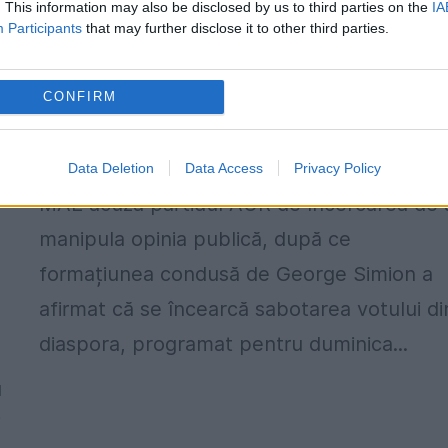
. This information may also be disclosed by us to third parties on the
IA
Participants
that may further disclose it to other third parties.
MAE acuză AUR că încearcă să
manipuleze alegerile. Există suficient
CONFIRM
buletine de vot în Diaspora
30 APRILIE 2025
Data Deletion
Data Access
Privacy Policy
MAE acuză partidul AUR de încercarea de 
manipula opinia publică, după ce
formațiunea condusă de George Simion a
afirmat că se încearcă sabotarea votului di
diaspora, programat pentru duminica...
u
i