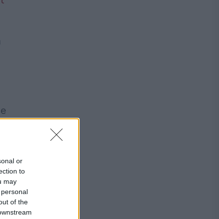
a
de
a
sonal or
ection to
ou may
 personal
out of the
 downstream