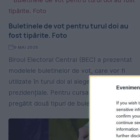
Buletinele de vot pentru turul doi au
fost tipărite. Foto
9 MAI 2025
Biroul Electoral Central (BEC) a prezentat
modelele buletinelor de vot, care vor fi
utilizate în turul doi al alegerilor
Evenimentu
prezidențiale. Pentru cursa finală. instituția 
pregătit două tipuri de buletine: unul...
If you wish 
sensitive in
confirm you
continue se
information 
further disc