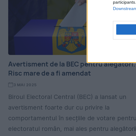
participants
Downstream 
Avertisment de la BEC pentru alegători.
Risc mare de a fi amendat
3 MAI 2025
Biroul Electoral Central (BEC) a lansat un
avertisment foarte dur cu privire la
comportamentul în secțiile de votare pentr
electoratul român, mai ales pentru alegători