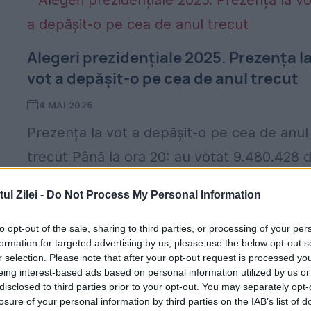
Alegeri prezidențiale 2025. Prezența l
vot a depășit-o pe cea de anul trecut
4 MAI 2025
Prezența la vot a depășit-o pe cea de anul
trecut Până la ora 20: au votat 9.480.428 
români, peste cei 9.465.257 care au votat l
l Zilei -
Do Not Process My Personal Information
a
alegerile anulate de anul...
to opt-out of the sale, sharing to third parties, or processing of your per
formation for targeted advertising by us, please use the below opt-out s
r selection. Please note that after your opt-out request is processed y
eing interest-based ads based on personal information utilized by us or
disclosed to third parties prior to your opt-out. You may separately opt-
losure of your personal information by third parties on the IAB’s list of