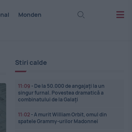
onal
Monden
Stiri calde
11:09
-
De la 50.000 de angajați la un
singur furnal. Povestea dramatică a
combinatului de la Galați
11:02
-
A murit William Orbit, omul din
spatele Grammy-urilor Madonnei