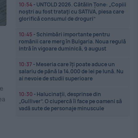
10:54
-
UNTOLD 2026. Cătălin Țone: „Copiii
noștri au fost tratați cu SATIVA, piesa care
glorifică consumul de droguri”
10:45
-
Schimbări importante pentru
românii care merg în Bulgaria. Noua regulă
intră în vigoare duminică, 9 august
10:37
-
Meseria care îți poate aduce un
salariu de până la 14.000 de lei pe lună. Nu
ai nevoie de studii superioare
le
10:30
-
Halucinații, desprinse din
ea
„Gulliver”. O ciupercă îi face pe oameni să
vadă sute de personaje minuscule