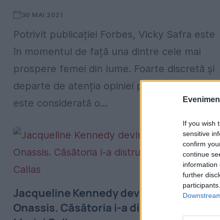
30 MAI 2021
Potrivit publicației Forbes, Vicky Safra este
în momentul de față una dintre cele mai
prospere femei din lume. Foarte discretă și
departe de atenția opiniei publice, grecoaic
Evenimentu
este considerată o...
If you wish 
sensitive in
confirm you
continue se
information 
further disc
participants
Jacqueline Kennedy devine doamna
Downstream 
Onassis. Căsătoria i-a distrus sufletul