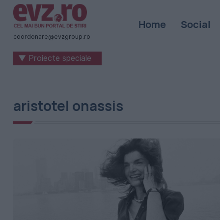
Știri
Home
Social
naționale
coordonare@evzgroup.ro
și
▼ Proiecte speciale
internaționale
|
România
aristotel onassis
-
Evenimentul
Zilei