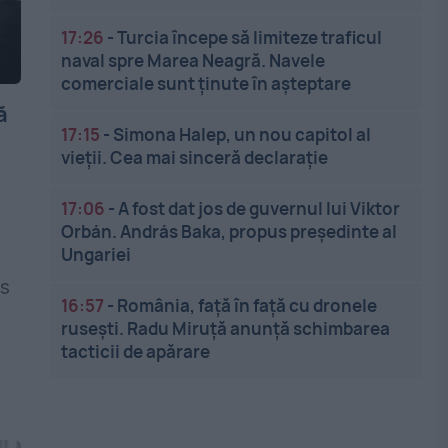
17:26
-
Turcia începe să limiteze traficul
naval spre Marea Neagră. Navele
comerciale sunt ținute în așteptare
ă
17:15
-
Simona Halep, un nou capitol al
n
vieții. Cea mai sinceră declarație
17:06
-
A fost dat jos de guvernul lui Viktor
Orbán. András Baka, propus președinte al
Ungariei
as
16:57
-
România, față în față cu dronele
rusești. Radu Miruță anunță schimbarea
tacticii de apărare