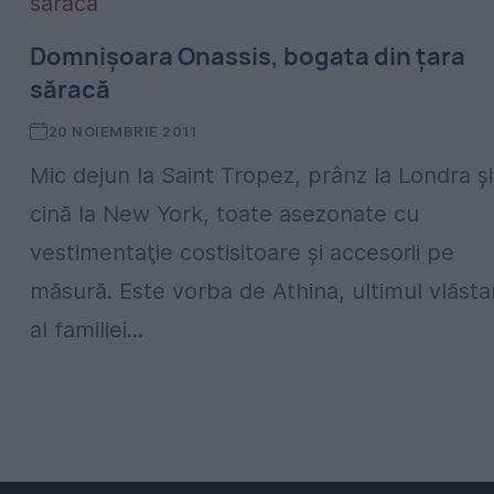
Domnişoara Onassis, bogata din ţara
săracă
20 NOIEMBRIE 2011
Mic dejun la Saint Tropez, prânz la Londra şi
cină la New York, toate asezonate cu
vestimentaţie costisitoare şi accesorii pe
măsură. Este vorba de Athina, ultimul vlăsta
al familiei...