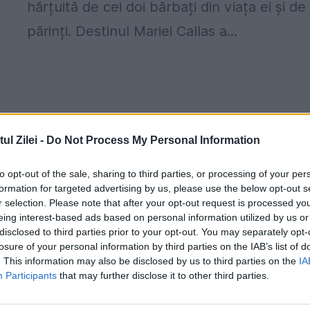
hărțuită de cei doi bărbați din viața ei și de
părinți. Destinul Mariei Callas a...
a
l Zilei -
Do Not Process My Personal Information
to opt-out of the sale, sharing to third parties, or processing of your per
formation for targeted advertising by us, please use the below opt-out s
r selection. Please note that after your opt-out request is processed y
eing interest-based ads based on personal information utilized by us or
disclosed to third parties prior to your opt-out. You may separately opt-
losure of your personal information by third parties on the IAB’s list of
. This information may also be disclosed by us to third parties on the
IA
Istoria adevărată a unei femei de
Participants
that may further disclose it to other third parties.
caracter. Zodiacul cu o sută patruzeci 