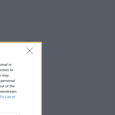
sonal or
ection to
ou may
 personal
out of the
 downstream
B’s List of
și