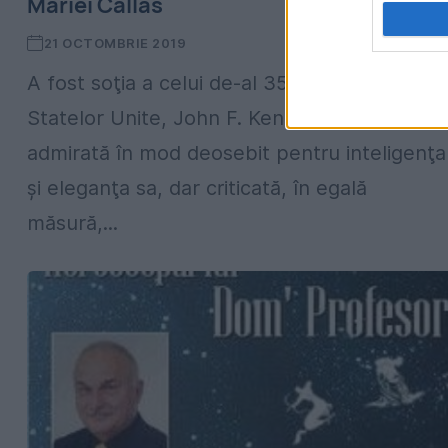
Mariei Callas
21 OCTOMBRIE 2019
A fost soţia a celui de-al 35-lea Președinte a
Statelor Unite, John F. Kennedy, o femeie
admirată în mod deosebit pentru inteligenţa
şi eleganţa sa, dar criticată, în egală
măsură,...