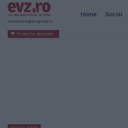
Știri
Home
Social
naționale
coordonare@evzgroup.ro
și
▼ Proiecte speciale
internaționale
|
România
-
Evenimentul
Zilei