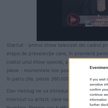
Startul! - primul show televizat din cadrul p
etapa de preselecţie care, în premieră pentru
cadrul unui show special, pentru publicul la
Evenimentu
piese - momentele live postate pe pagina of
în patru zile, peste 360.000 de vizualizări.
If you wish 
sensitive in
confirm you
Dan Helciug ne va introduce în atmosfera co
continue se
interviuri cu artiştii, care vor dezvălui detal
information 
further disc
România. Piesele vor fi difuzate zilnic la TV