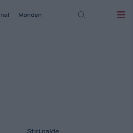
onal
Monden
Stiri calde