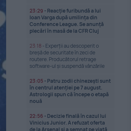
23:29
-
Reacție furibundă a lui
Ioan Varga după umilința din
Conference League. Se anunță
plecări în masă de la CFR Cluj
23:18
-
Experții au descoperit o
breșă de securitate în zeci de
routere. Producătorul retrage
software-ul și suspendă vânzările
23:05
-
Patru zodii chinezești sunt
în centrul atenției pe 7 august.
Astrologii spun că începe o etapă
nouă
22:56
-
Decizie finală în cazul lui
Vinicius Junior. A refuzat oferta
de la Arsenal și a semnat pe viață