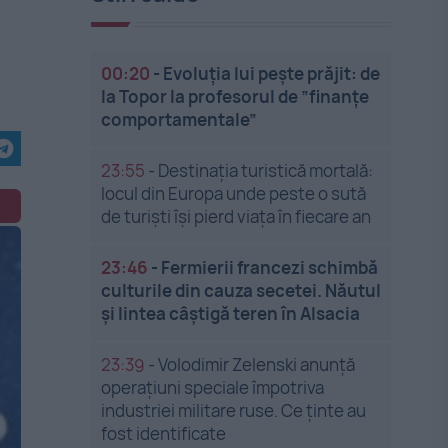
00:20
-
Evoluția lui pește prăjit: de
la Topor la profesorul de ”finanțe
comportamentale”
23:55
-
Destinația turistică mortală:
locul din Europa unde peste o sută
de turiști își pierd viața în fiecare an
23:46
-
Fermierii francezi schimbă
culturile din cauza secetei. Năutul
și lintea câștigă teren în Alsacia
23:39
-
Volodimir Zelenski anunță
operațiuni speciale împotriva
industriei militare ruse. Ce ținte au
fost identificate