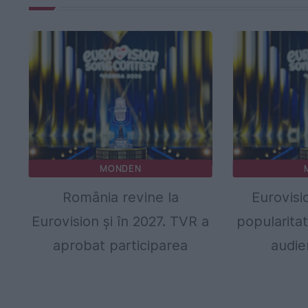
MONDEN
România revine la
Eurovisi
Eurovision și în 2027. TVR a
popularita
aprobat participarea
audie