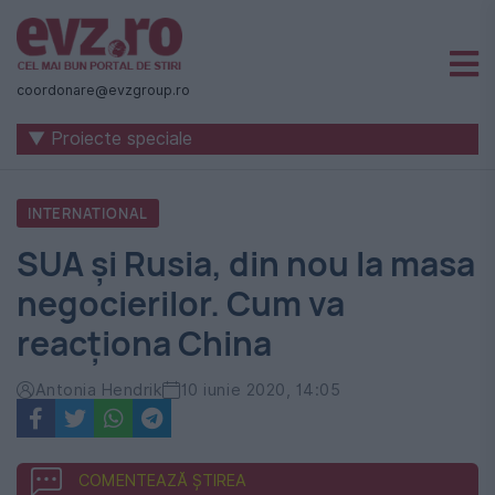
Știri
naționale
coordonare@evzgroup.ro
și
▼ Proiecte speciale
internaționale
|
INTERNATIONAL
România
SUA și Rusia, din nou la masa
-
negocierilor. Cum va
Evenimentul
reacţiona China
Zilei
Antonia Hendrik
10 iunie 2020, 14:05
COMENTEAZĂ ȘTIREA