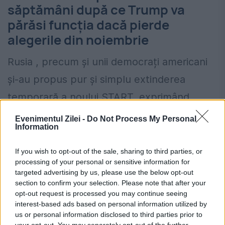
săptămâni după ce Trump va
părăsi funcția dacă pierde
alegerile din noiembrie
Rusia , precum și unii democrați americani
și-au propus pur și simplu extinderea
temporară a noului START, exprimând
scepticismul cu privire la sigilarea unui nou
Evenimentul Zilei -
Do Not Process My Personal
Information
tratat până în februarie.
If you wish to opt-out of the sale, sharing to third parties, or
Trump a căutat o relație mai caldă cu
processing of your personal or sensitive information for
targeted advertising by us, please use the below opt-out
președintele Vladimir Putin, dar nu uită să
section to confirm your selection. Please note that after your
afirme:
„America în primul rând”
în ceea ce
opt-out request is processed you may continue seeing
interest-based ads based on personal information utilized by
privește afacerile externe. De asemenea,
us or personal information disclosed to third parties prior to
your opt-out. You may separately opt-out of the further