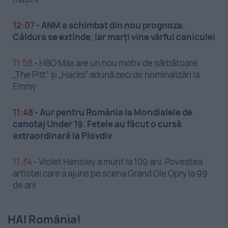
12:07
-
ANM a schimbat din nou prognoza.
Căldura se extinde, iar marți vine vârful caniculei
11:58
-
HBO Max are un nou motiv de sărbătoare.
„The Pitt” și „Hacks” adună zeci de nominalizări la
Emmy
11:48
-
Aur pentru România la Mondialele de
canotaj Under 19. Fetele au făcut o cursă
extraordinară la Plovdiv
11:34
-
Violet Hensley a murit la 109 ani. Povestea
artistei care a ajuns pe scena Grand Ole Opry la 99
de ani
HAI România!