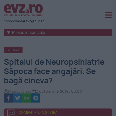
Știri
naționale
coordonare@evzgroup.ro
și
▼ Proiecte speciale
internaționale
|
SOCIAL
România
Spitalul de Neuropsihiatrie
-
Săpoca face angajări. Se
Evenimentul
bagă cineva?
Zilei
Marius Olaru
2 octombrie 2019, 05:30
COMENTEAZĂ ȘTIREA