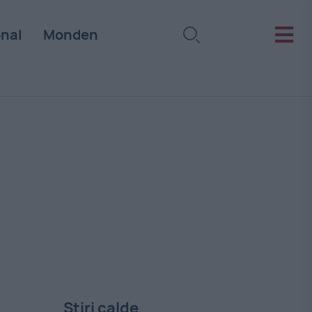
onal
Monden
Stiri calde