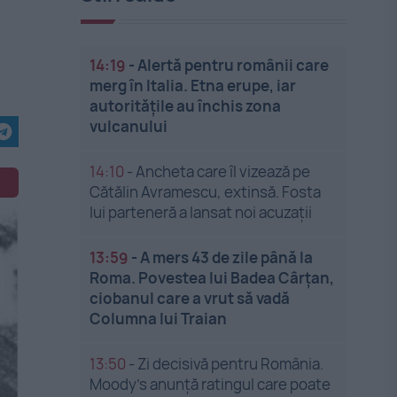
14:19
-
Alertă pentru românii care
merg în Italia. Etna erupe, iar
autoritățile au închis zona
vulcanului
14:10
-
Ancheta care îl vizează pe
Cătălin Avramescu, extinsă. Fosta
lui parteneră a lansat noi acuzații
13:59
-
A mers 43 de zile până la
Roma. Povestea lui Badea Cârțan,
ciobanul care a vrut să vadă
Columna lui Traian
13:50
-
Zi decisivă pentru România.
Moody’s anunță ratingul care poate