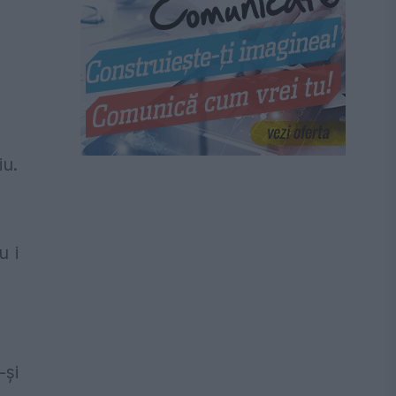
iu.
u i
-și