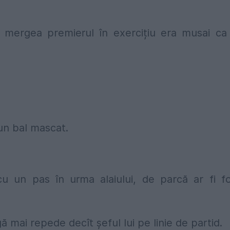
s mergea premierul în exercițiu era musai ca
.
-un bal mascat.
u un pas în urma alaiului, de parcă ar fi f
 mai repede decît șeful lui pe linie de partid.