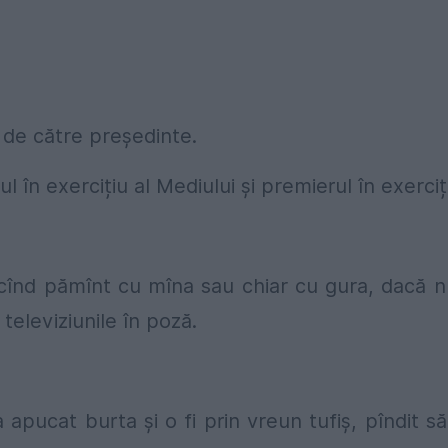
i de către președinte.
l în exercițiu al Mediului și premierul în exerciț
runcînd pămînt cu mîna sau chiar cu gura, dacă n
 televiziunile în poză.
pucat burta și o fi prin vreun tufiș, pîndit să