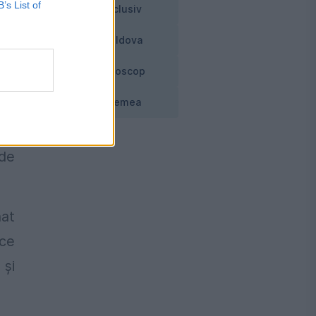
B’s List of
Exclusiv
era
Moldova
NA,
ată
Horoscop
Vremea
 De
 de
nat
ace
 și