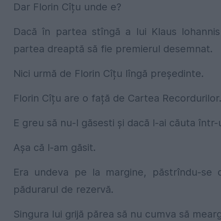
Dar Florin Cîțu unde e?
Dacă în partea stîngă a lui Klaus Iohanni
partea dreaptă să fie premierul desemnat.
Nici urmă de Florin Cîțu lîngă președinte.
Florin Cîțu are o față de Cartea Recordurilor
E greu să nu-l găsesti și dacă l-ai căuta într
Așa că l-am găsit.
Era undeva pe la margine, păstrîndu-se c
pădurarul de rezervă.
Singura lui grijă părea să nu cumva să meargă