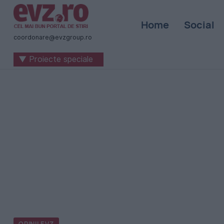
Știri
Home
Social
naționale
coordonare@evzgroup.ro
și
▼ Proiecte speciale
internaționale
|
România
-
Evenimentul
Zilei