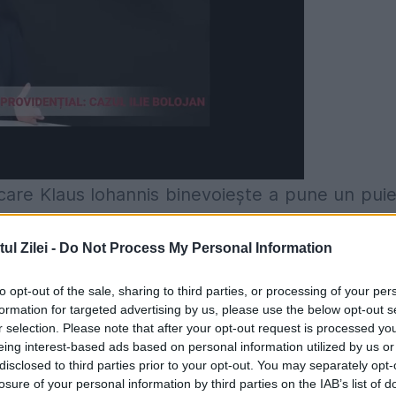
are Klaus Iohannis binevoiește a pune un pui
 jurul lui se gudură Ludovic Orban și Costel Al
l Zilei -
Do Not Process My Personal Information
încă un nume trecător pe la Palatul Victorie
sa mandolină, ci o lopată.
to opt-out of the sale, sharing to third parties, or processing of your per
formation for targeted advertising by us, please use the below opt-out s
r selection. Please note that after your opt-out request is processed y
doi sînt morți de grija ca nu cumva, acoper
eing interest-based ads based on personal information utilized by us or
 de pămînt pe Înaltele Ghete cu șireturi ale 
disclosed to third parties prior to your opt-out. You may separately opt-
losure of your personal information by third parties on the IAB’s list of
e ivirea pe potecă, mai ceva decît Juna Rodică