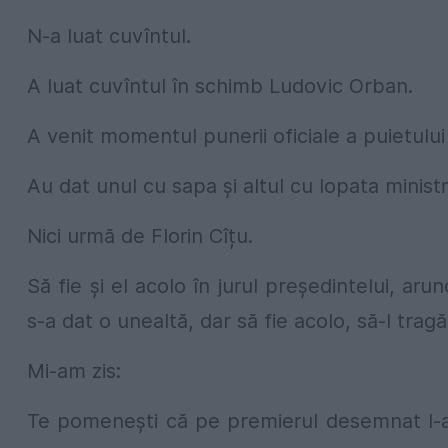
N-a luat cuvîntul.
A luat cuvîntul în schimb Ludovic Orban.
A venit momentul punerii oficiale a puietulu
Au dat unul cu sapa și altul cu lopata ministru
Nici urmă de Florin Cîțu.
Să fie și el acolo în jurul președintelui, a
s-a dat o unealtă, dar să fie acolo, să-l tragă
Mi-am zis:
Te pomenești că pe premierul desemnat l-a a