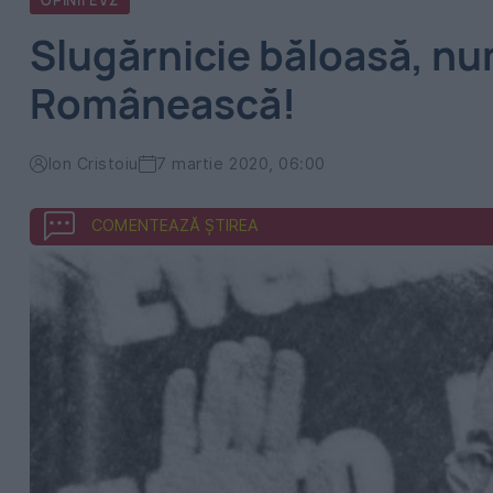
OPINII EVZ
Slugărnicie băloasă, num
Românească!
Ion Cristoiu
7 martie 2020, 06:00
COMENTEAZĂ ȘTIREA