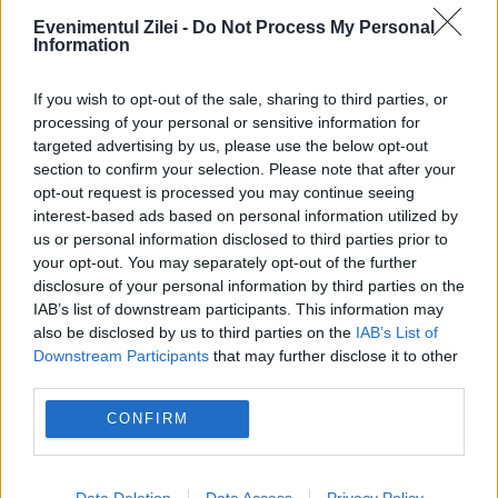
Evenimentul Zilei -
Do Not Process My Personal
Information
MONDEN
If you wish to opt-out of the sale, sharing to third parties, or
Cum descrie Andrew Tate condițiile din
processing of your personal or sensitive information for
targeted advertising by us, please use the below opt-out
spatele gratiilor. „Țipă toată noaptea”
section to confirm your selection. Please note that after your
opt-out request is processed you may continue seeing
interest-based ads based on personal information utilized by
us or personal information disclosed to third parties prior to
your opt-out. You may separately opt-out of the further
SPORT
disclosure of your personal information by third parties on the
IAB’s list of downstream participants. This information may
Mayar Sherif a cucerit trofeul WTA 250 de la
also be disclosed by us to third parties on the
IAB’s List of
Downstream Participants
that may further disclose it to other
Iași după abandonul Paulei Badosa
third parties.
CONFIRM
Data Deletion
Data Access
Privacy Policy