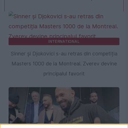
INTERNATIONAL
Sinner și Djokovici s-au retras din competiția
Masters 1000 de la Montreal. Zverev devine
principalul favorit