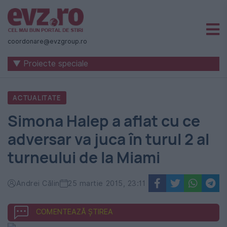
Știri
naționale
coordonare@evzgroup.ro
și
▼ Proiecte speciale
internaționale
|
ACTUALITATE
România
Simona Halep a aflat cu ce
-
adversar va juca în turul 2 al
Evenimentul
turneului de la Miami
Zilei
Andrei Călin
25 martie 2015, 23:11
COMENTEAZĂ ȘTIREA