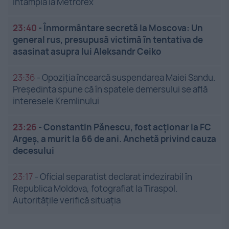
întâmplă la Metrorex
23:40
-
Înmormântare secretă la Moscova: Un
general rus, presupusă victimă în tentativa de
asasinat asupra lui Aleksandr Ceiko
23:36
-
Opoziția încearcă suspendarea Maiei Sandu.
Președinta spune că în spatele demersului se află
interesele Kremlinului
23:26
-
Constantin Pănescu, fost acționar la FC
Argeș, a murit la 66 de ani. Anchetă privind cauza
decesului
23:17
-
Oficial separatist declarat indezirabil în
Republica Moldova, fotografiat la Tiraspol.
Autoritățile verifică situația