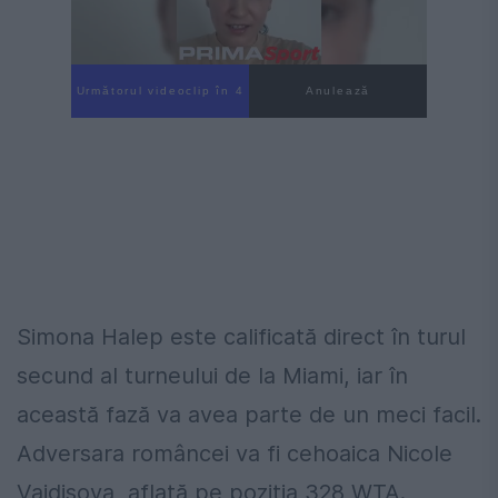
Următorul videoclip în 3
Anulează
Simona Halep este calificată direct în turul
secund al turneului de la Miami, iar în
această fază va avea parte de un meci facil.
Adversara româncei va fi cehoaica Nicole
Vaidisova, aflată pe poziția 328 WTA.