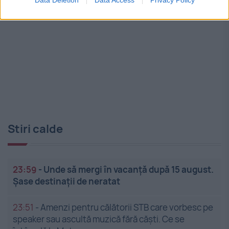
Stiri calde
23:59
-
Unde să mergi în vacanță după 15 august.
Șase destinații de neratat
23:51
-
Amenzi pentru călătorii STB care vorbesc pe
speaker sau ascultă muzică fără căști. Ce se