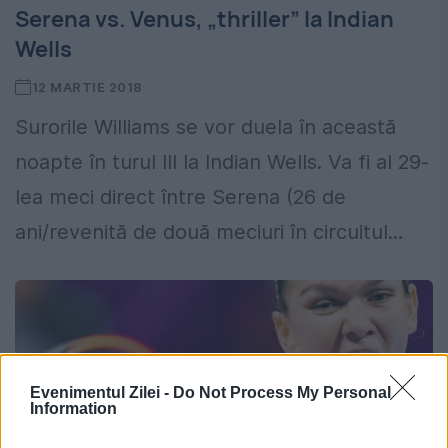
Serena vs. Venus, „thriller” la Indian
Wells
12 MARTIE 2018
Surorile Williams se vor duela în această
noapte în turul III la Indian Wells. Va fi al 29-
lea meci direct între Serena (26 de
ani/revenită de două meciuri în circuitul...
Evenimentul Zilei -
Do Not Process My Personal
Information