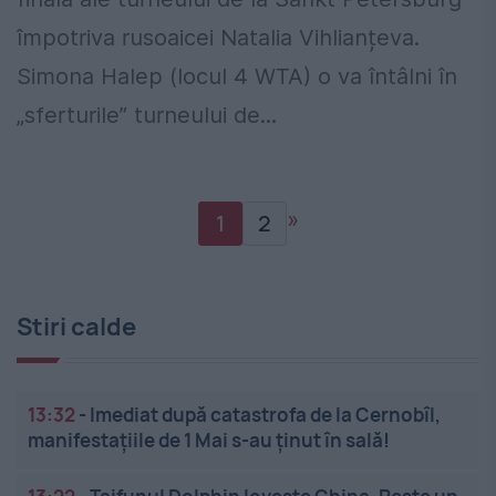
împotriva rusoaicei Natalia Vihlianțeva.
Simona Halep (locul 4 WTA) o va întâlni în
„sferturile” turneului de...
»
1
2
Stiri calde
13:32
-
Imediat după catastrofa de la Cernobîl,
manifestațiile de 1 Mai s-au ținut în sală!