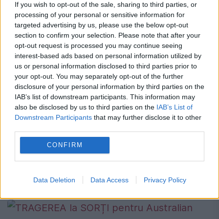
If you wish to opt-out of the sale, sharing to third parties, or
processing of your personal or sensitive information for
targeted advertising by us, please use the below opt-out
section to confirm your selection. Please note that after your
opt-out request is processed you may continue seeing
Halep&Co., gata să ia cu asalt „hard”-
interest-based ads based on personal information utilized by
us or personal information disclosed to third parties prior to
ul din California
your opt-out. You may separately opt-out of the further
disclosure of your personal information by third parties on the
7 MARTIE 2018
IAB’s list of downstream participants. This information may
Liderul WTA va debuta, mâine, la turneul de
also be disclosed by us to third parties on the
IAB’s List of
Downstream Participants
that may further disclose it to other
categorie Premier Mandatory din SUA. Pe
third parties.
tabloul de simplu se mai regăsesc Sorana
CONFIRM
Cîrstea, Irina Begu și „Miki” Buzărnescu
Simona Halep, numărul...
Data Deletion
Data Access
Privacy Policy