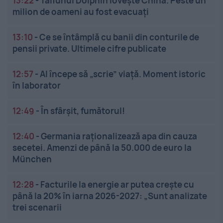
13:22
-
Taifunul Dolphin lovește China. Peste un
milion de oameni au fost evacuați
13:10
-
Ce se întâmplă cu banii din conturile de
pensii private. Ultimele cifre publicate
12:57
-
AI începe să „scrie” viață. Moment istoric
în laborator
12:49
-
În sfârșit, fumătorul!
12:40
-
Germania raționalizează apa din cauza
secetei. Amenzi de până la 50.000 de euro la
München
12:28
-
Facturile la energie ar putea crește cu
până la 20% în iarna 2026-2027: „Sunt analizate
trei scenarii