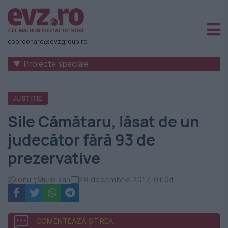
Știri
naționale
coordonare@evzgroup.ro
și
▼ Proiecte speciale
internaționale
|
JUSTITIE
România
Sile Cămătaru, lăsat de un
-
judecător fără 93 de
Evenimentul
prezervative
Zilei
Ionu ţMure şan
28 decembrie 2017, 01:04
COMENTEAZĂ ȘTIREA