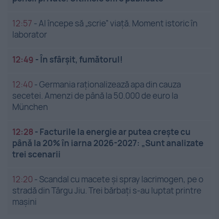
12:57
-
AI începe să „scrie” viață. Moment istoric în
laborator
12:49
-
În sfârșit, fumătorul!
12:40
-
Germania raționalizează apa din cauza
secetei. Amenzi de până la 50.000 de euro la
München
12:28
-
Facturile la energie ar putea crește cu
până la 20% în iarna 2026-2027: „Sunt analizate
trei scenarii
12:20
-
Scandal cu macete și spray lacrimogen, pe o
stradă din Târgu Jiu. Trei bărbați s-au luptat printre
mașini