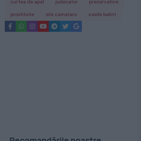
curtea de apel
judecator
prezervative
prostitutie
sile camataru
vasile balint
Recomandările noastre