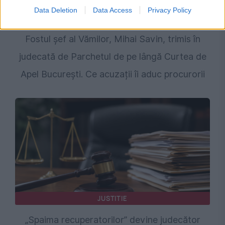
Data Deletion
Data Access
Privacy Policy
JUSTITIE
Fostul șef al Vămilor, Mihai Savin, trimis în
judecată de Parchetul de pe lângă Curtea de
Apel București. Ce acuzații îi aduc procurorii
JUSTITIE
„Spaima recuperatorilor” devine judecător