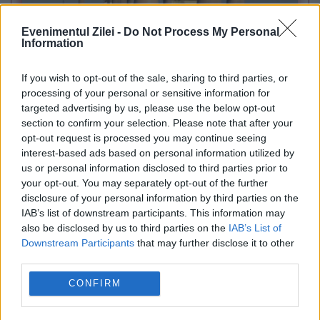
Evenimentul Zilei -
Do Not Process My Personal
Information
POLITICA
If you wish to opt-out of the sale, sharing to third parties, or
PSD cere activarea mecanismului european
processing of your personal or sensitive information for
targeted advertising by us, please use the below opt-out
de urgență pentru energie și susține
section to confirm your selection. Please note that after your
opt-out request is processed you may continue seeing
menținerea centralelor pe cărbune. Critici la
interest-based ads based on personal information utilized by
adresa lui Bolojan
us or personal information disclosed to third parties prior to
your opt-out. You may separately opt-out of the further
disclosure of your personal information by third parties on the
IAB’s list of downstream participants. This information may
also be disclosed by us to third parties on the
IAB’s List of
Downstream Participants
that may further disclose it to other
third parties.
CONFIRM