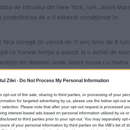
 data de tribunlul din New York, luni. Jelani Mara
posibilitatea de a fi eliberat condiționat în
 fiica vitregă (în vârstă de 11 ani) timp de 8 luni
upă ce fratele fetiței a asistat la o astfel de sce
reședința din Baldwin unde Jelani locuia cu mama
l Zilei -
Do Not Process My Personal Information
t, motivând că în acea perioadă avea probleme
to opt-out of the sale, sharing to third parties, or processing of your per
astă a procedat așa.
formation for targeted advertising by us, please use the below opt-out s
r selection. Please note that after your opt-out request is processed y
mplate. Aveam o problemă cu alcoolul”, a afirmat
eing interest-based ads based on personal information utilized by us or
disclosed to third parties prior to your opt-out. You may separately opt-
losure of your personal information by third parties on the IAB’s list of