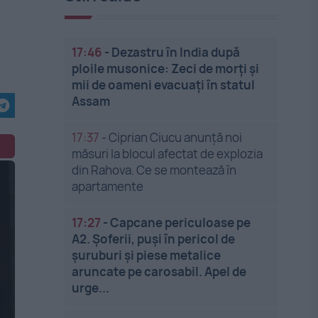
17:46
-
Dezastru în India după
ploile musonice: Zeci de morți și
mii de oameni evacuați în statul
Assam
17:37
-
Ciprian Ciucu anunță noi
măsuri la blocul afectat de explozia
din Rahova. Ce se montează în
apartamente
17:27
-
Capcane periculoase pe
A2. Șoferii, puși în pericol de
șuruburi și piese metalice
aruncate pe carosabil. Apel de
urge...