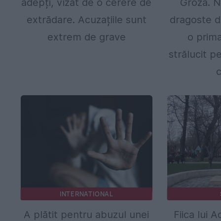
adepți, vizat de o cerere de
Groza. N
extrădare. Acuzațiile sunt
dragoste di
extrem de grave
o prima
strălucit p
c
INTERNATIONAL
A plătit pentru abuzul unei
Fiica lui 