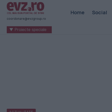
Știri
Home
Social
naționale
coordonare@evzgroup.ro
și
▼ Proiecte speciale
internaționale
|
România
-
Evenimentul
Zilei