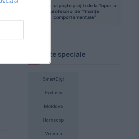
B’s List of
Evoluția lui pește prăjit: de la Topor la
profesorul de ”finanțe
comportamentale”
Proiecte speciale
SmartDigi
Exclusiv
Moldova
Horoscop
Vremea