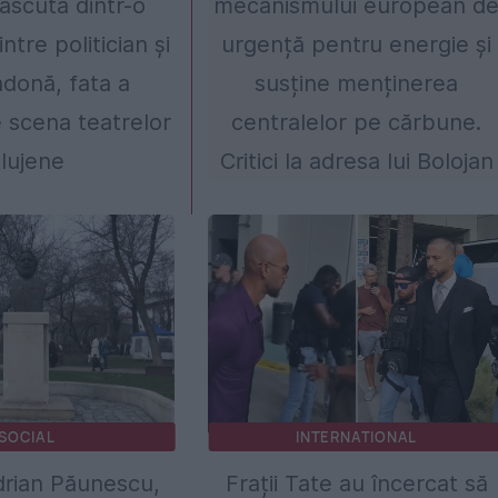
ăscută dintr-o
mecanismului european d
ntre politician și
urgență pentru energie și
donă, fata a
susține menținerea
e scena teatrelor
centralelor pe cărbune.
lujene
Critici la adresa lui Bolojan
SOCIAL
INTERNATIONAL
Adrian Păunescu,
Frații Tate au încercat să