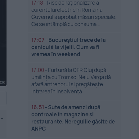
17:18
-
Risc de raționalizare a
curentului electric în România.
Guvernul a aprobat măsuri speciale.
Ce se întâmplă cu consuma...
17:07
-
Bucureștiul trece de la
caniculă la vijelii. Cum va fi
vremea în weekend
17:00
-
Furtună la CFR Cluj după
umilința cu Tromso. Nelu Varga dă
afară antrenorul și pregătește
intrarea în insolvență
16:51
-
Sute de amenzi după
controale în magazine și
s-
restaurante. Neregulile găsite de
ANPC