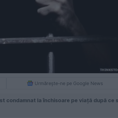
Urmărește-ne pe Google News
ost condamnat la închisoare pe viață după ce 