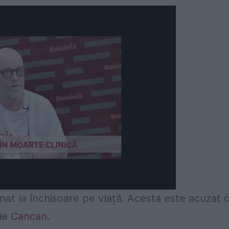
nat la închisoare pe viață. Acesta este acuzat 
rie
Cancan
.