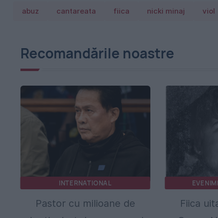
abuz
cantareata
fiica
nicki minaj
viol
Recomandările noastre
INTERNATIONAL
EVENIM
Pastor cu milioane de
Fiica uit