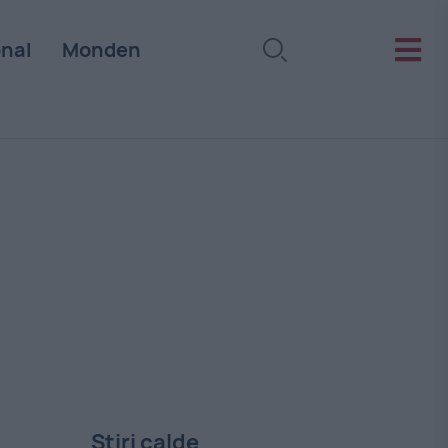
onal
Monden
Stiri calde