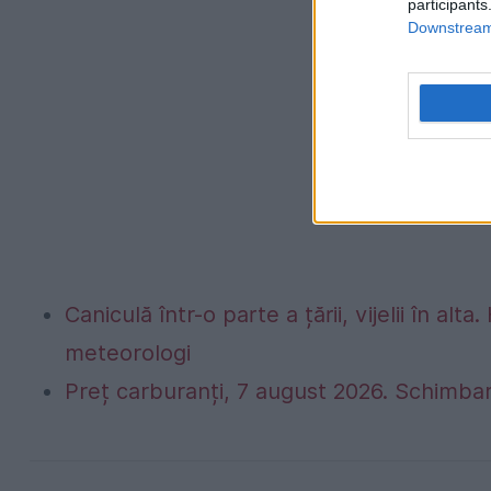
participants
Downstream 
Caniculă într-o parte a țării, vijelii în 
meteorologi
Preț carburanți, 7 august 2026. Schimbar