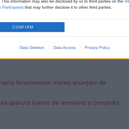
. This information may also be disclosed by us to third parties on the
IA
Participants
that may further disclose it to other third parties.
CONFIRM
Data Deletion
Data Access
Privacy Policy
alta. Harta fenomenelor meteo anunțate de
ea apărută înainte de weekend la benzinării