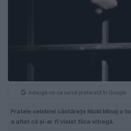
Adaugă-ne ca sursă preferată în Google
Fratele celebrei cântărețe Nicki Minaj a f
a aflat că și-ar fi violat fiica vitregă.