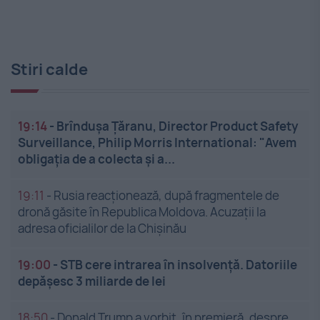
Stiri calde
19:14
-
Brîndușa Țăranu, Director Product Safety
Surveillance, Philip Morris International: "Avem
obligația de a colecta și a...
19:11
-
Rusia reacționează, după fragmentele de
dronă găsite în Republica Moldova. Acuzații la
adresa oficialilor de la Chișinău
19:00
-
STB cere intrarea în insolvență. Datoriile
depășesc 3 miliarde de lei
18:50
-
Donald Trump a vorbit, în premieră, despre