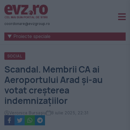
Știri
naționale
coordonare@evzgroup.ro
și
▼ Proiecte speciale
internaționale
|
SOCIAL
România
Scandal. Membrii CA ai
-
Aeroportului Arad și-au
Evenimentul
votat creșterea
Zilei
indemnizațiilor
Veronica Bursașiu
8 iulie 2025, 22:31