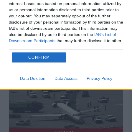
interest-based ads based on personal information utilized by
us or personal information disclosed to third parties prior to
your opt-out. You may separately opt-out of the further
disclosure of your personal information by third parties on the
INTERNATIONAL
IAB’s list of downstream participants. This information may
also be disclosed by us to third parties on the
IAB’s List of
Anchetă de contraterorism după incidentul
Downstream Participants
that may further disclose it to other
third parties.
grav de pe aeroportul Leipzig/Halle. Explozibili
CONFIRM
de calitate militară, găsiți pe o dronă
Data Deletion
Data Access
Privacy Policy