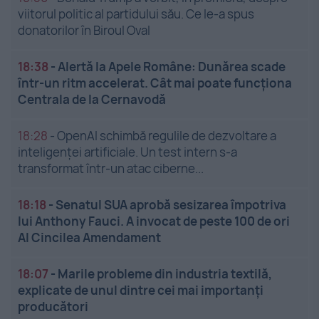
viitorul politic al partidului său. Ce le-a spus
donatorilor în Biroul Oval
18:38
-
Alertă la Apele Române: Dunărea scade
într-un ritm accelerat. Cât mai poate funcționa
Centrala de la Cernavodă
18:28
-
OpenAI schimbă regulile de dezvoltare a
inteligenței artificiale. Un test intern s-a
transformat într-un atac ciberne...
18:18
-
Senatul SUA aprobă sesizarea împotriva
lui Anthony Fauci. A invocat de peste 100 de ori
Al Cincilea Amendament
18:07
-
Marile probleme din industria textilă,
explicate de unul dintre cei mai importanți
producători