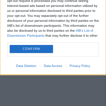
opt-out request is processed you may continue seeing
interest-based ads based on personal information utilized by
ciuvica
Cosette Chichirău
mugur ciuvica
us or personal information disclosed to third parties prior to
your opt-out. You may separately opt-out of the further
scandal
USR
disclosure of your personal information by third parties on the
IAB’s list of downstream participants. This information may
also be disclosed by us to third parties on the
IAB’s List of
Downstream Participants
that may further disclose it to other
third parties.
CONFIRM
Data Deletion
Data Access
Privacy Policy