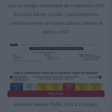
Ora de Religie, contestată de o deputată USR.
Avocatul Adrian Cuculis: „Lupta împotriva
credinței creștin-ortodoxe pare un deziderat
pentru USR”
POLITICA
Adevărul despre PNRR. USR a conceput