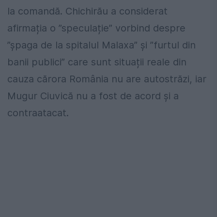
la comandă. Chichirău a considerat
afirmația o ”speculație” vorbind despre
”șpaga de la spitalul Malaxa” și ”furtul din
banii publici” care sunt situații reale din
cauza cărora România nu are autostrăzi, iar
Mugur Ciuvică nu a fost de acord şi a
contraatacat.