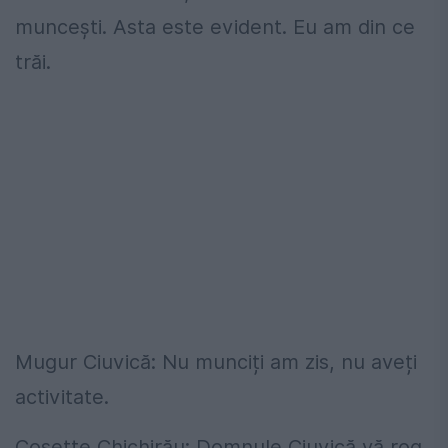
muncești. Asta este evident. Eu am din ce
trăi.
Mugur Ciuvică: Nu munciți am zis, nu aveți
activitate.
Cosette Chichirău: Domnule Ciuvică vă rog