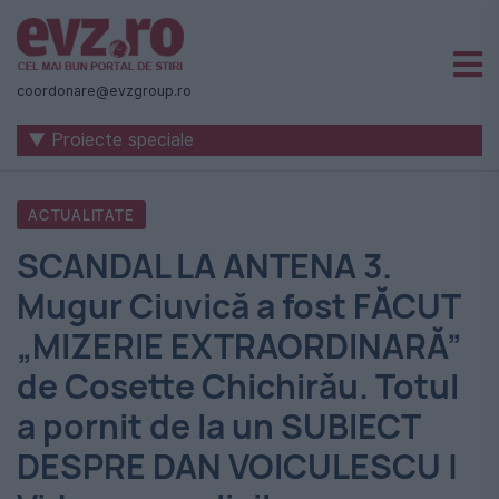
Știri
naționale
coordonare@evzgroup.ro
și
▼ Proiecte speciale
internaționale
|
ACTUALITATE
România
SCANDAL LA ANTENA 3.
-
Mugur Ciuvică a fost FĂCUT
Evenimentul
„MIZERIE EXTRAORDINARĂ”
Zilei
de Cosette Chichirău. Totul
a pornit de la un SUBIECT
DESPRE DAN VOICULESCU |