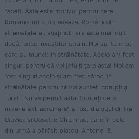
27 de ani, din cauza mea, este oribil ce
faceți. Ăsta este motivul pentru care
România nu progresează. Românii din
străinătate au susținut țara asta mai mult
decât orice investitor străin. Noi suntem cei
care au muncit în străinătate. Acolo am fost
singuri pentru că voi jefuiți țara asta! Noi am
fost singuri acolo și am fost săraci în
străinătate pentru că voi sunteți corupți și
furați! Nu vă permit asta! Sunteți de o
mizerie extraordinară”, a fost dialogul dintre
Ciuvică şi Cosette Chichirău, care în cele
din urmă a părăsit platoul Antenei 3.