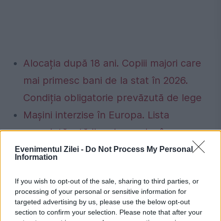
Alocația după 18 ani. Copiii majori care
mai primesc bani de la stat în 2026.
Condiția obligatorie prevăzută de lege
Mașini interzise în Europa. Lista
completă a țărilor și orașelor în care nu
mai au voie să circule autoturismele
Evenimentul Zilei -
Do Not Process My Personal
Information
Euro 3, Euro 4 sau Euro 5. Care este
If you wish to opt-out of the sale, sharing to third parties, or
situația din România
processing of your personal or sensitive information for
targeted advertising by us, please use the below opt-out
section to confirm your selection. Please note that after your