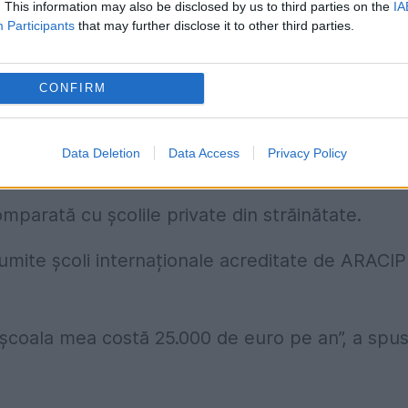
. This information may also be disclosed by us to third parties on the
IA
tish School
Participants
that may further disclose it to other third parties.
odată copilul la teme și că nu a făcut niciodată
CONFIRM
ce eforturi face mama sa pentru a-l ține la aceas
Data Deletion
Data Access
Privacy Policy
mparată cu şcolile private din străinătate.
umite școli internaționale acreditate de ARACIP
ă școala mea costă 25.000 de euro pe an”, a spu