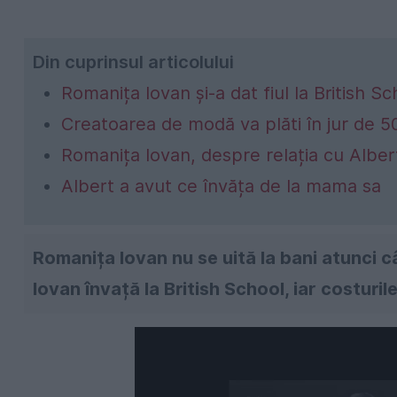
Din cuprinsul articolului
Romanița Iovan şi-a dat fiul la British Sc
Creatoarea de modă va plăti în jur de 50
Romanița Iovan, despre relația cu Alber
Albert a avut ce învăța de la mama sa
Romanița Iovan nu se uită la bani atunci câ
Iovan învață la British School, iar costuril