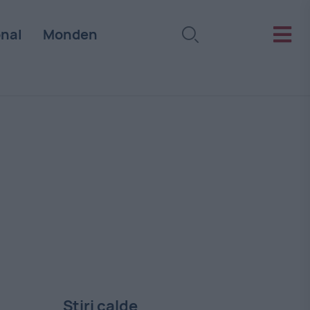
onal
Monden
Stiri calde