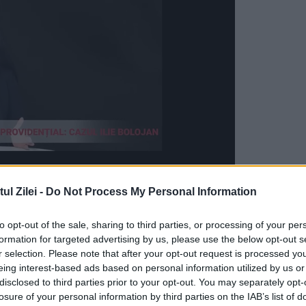
l Zilei -
Do Not Process My Personal Information
 rezultat din căsătoria cu
Adrian Iovan
. Romani
to opt-out of the sale, sharing to third parties, or processing of your per
re a sa a fost
educația
lui Albert. Fiul ei învață 
formation for targeted advertising by us, please use the below opt-out s
r selection. Please note that after your opt-out request is processed y
eing interest-based ads based on personal information utilized by us or
disclosed to third parties prior to your opt-out. You may separately opt-
n accident aviatic din Munții
Apuseni
în anul 2014
losure of your personal information by third parties on the IAB’s list of