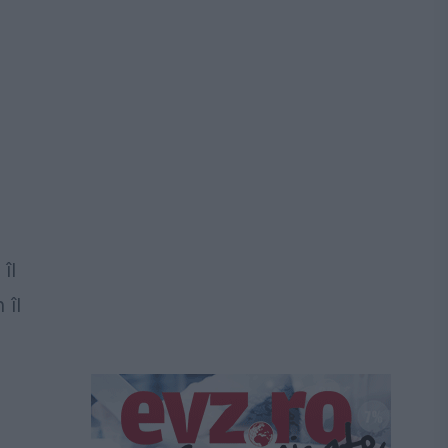
îl
 îl