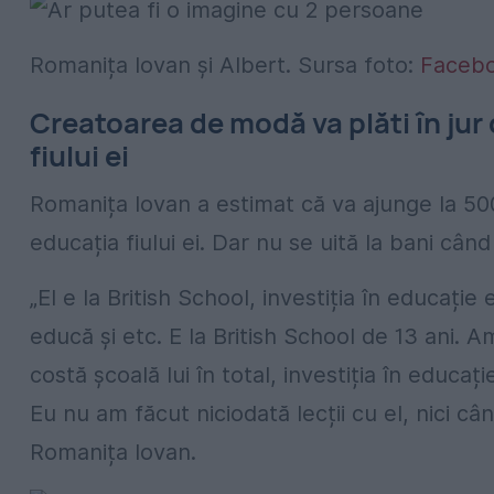
Romanița Iovan şi Albert. Sursa foto:
Faceb
Creatoarea de modă va plăti în ju
fiului ei
Romanița Iovan a estimat că va ajunge la 500
educația fiului ei. Dar nu se uită la bani cân
„El e la British School, investiția în educați
educă și etc. E la British School de 13 ani. 
costă școală lui în total, investiția în educ
Eu nu am făcut niciodată lecții cu el, nici câ
Romanița Iovan.