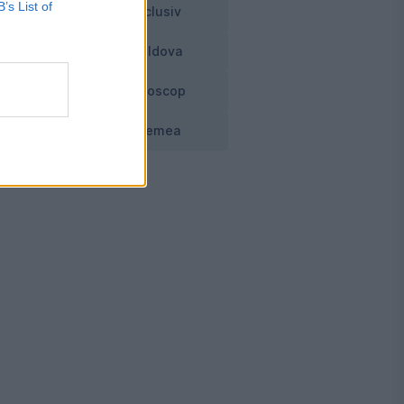
B’s List of
Exclusiv
Moldova
Horoscop
Vremea
tă
s