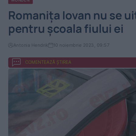
MONDEN
Romanița Iovan nu se ui
pentru școala fiului ei
Antonia Hendrik
10 noiembrie 2023, 09:57
COMENTEAZĂ ȘTIREA