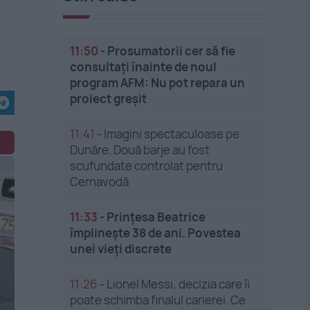
11:50
-
Prosumatorii cer să fie
consultați înainte de noul
program AFM: Nu pot repara un
proiect greșit
11:41
-
Imagini spectaculoase pe
Dunăre. Două barje au fost
scufundate controlat pentru
Cernavodă
11:33
-
Prințesa Beatrice
împlinește 38 de ani. Povestea
unei vieți discrete
11:26
-
Lionel Messi, decizia care îi
poate schimba finalul carierei. Ce