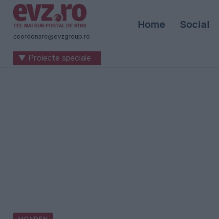
Știri
Home
Social
naționale
coordonare@evzgroup.ro
și
▼ Proiecte speciale
internaționale
|
România
-
Evenimentul
Zilei