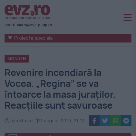
Știri
naționale
coordonare@evzgroup.ro
și
▼ Proiecte speciale
internaționale
|
MONDEN
România
Revenire incendiară la
-
Vocea. „Regina” se va
Evenimentul
întoarce la masa juraților.
Zilei
Reacțiile sunt savuroase
Iulia Moise
31 august 2019, 21:12