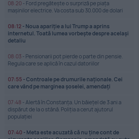
08:20
-
Ford pregătește o surpriză pe piața
mașinilor electrice. Va costa sub 30.000 de dolari
08:12
-
Noua apariție a lui Trump a aprins
internetul. Toată lumea vorbește despre același
detaliu
08:03
-
Pensionarii pot pierde o parte din pensie.
Regula care se aplică în cazul datoriilor
07:55
-
Controale pe drumurile naționale. Cei
care vând pe marginea șoselei, amendați
07:48
-
Alertă în Constanța. Un băiețel de 3 ani a
dispărut de la o stână. Poliția a cerut ajutorul
populației
07:40
-
Meta este acuzată că nu ține cont de