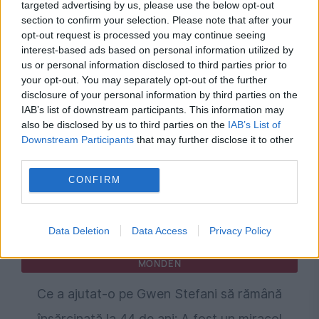
targeted advertising by us, please use the below opt-out
POLITICA
section to confirm your selection. Please note that after your
opt-out request is processed you may continue seeing
Sorin Grindeanu: Parlamentul a evitat
interest-based ads based on personal information utilized by
pierderea a 5,8 miliarde de euro din PNRR și a
us or personal information disclosed to third parties prior to
your opt-out. You may separately opt-out of the further
deblocat 16,7 miliarde din SAFE
disclosure of your personal information by third parties on the
IAB’s list of downstream participants. This information may
also be disclosed by us to third parties on the
IAB’s List of
Downstream Participants
that may further disclose it to other
third parties.
CONFIRM
Data Deletion
Data Access
Privacy Policy
MONDEN
Ce a ajutat-o pe Gwen Stefani să rămână
însărcinată la 44 de ani: A fost un miracol