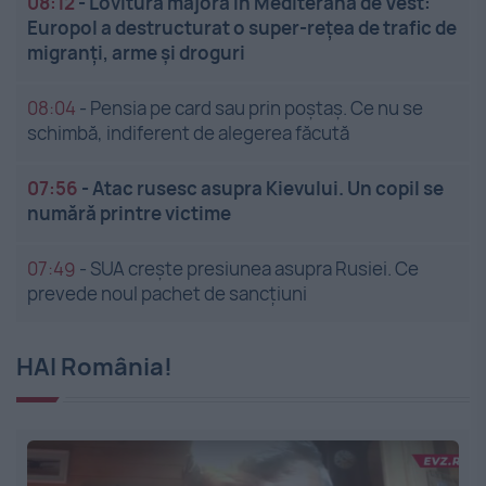
08:12
-
Lovitură majoră în Mediterana de Vest:
Europol a destructurat o super-rețea de trafic de
migranți, arme și droguri
08:04
-
Pensia pe card sau prin poștaș. Ce nu se
schimbă, indiferent de alegerea făcută
07:56
-
Atac rusesc asupra Kievului. Un copil se
numără printre victime
07:49
-
SUA crește presiunea asupra Rusiei. Ce
prevede noul pachet de sancțiuni
HAI România!