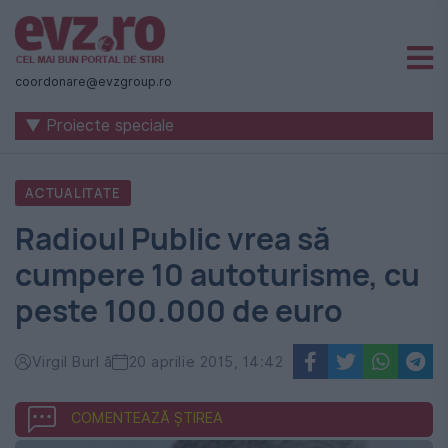
Știri
naționale
coordonare@evzgroup.ro
și
▼ Proiecte speciale
internaționale
|
ACTUALITATE
România
Radioul Public vrea să
-
cumpere 10 autoturisme, cu
Evenimentul
peste 100.000 de euro
Zilei
Virgil Burl ă
20 aprilie 2015, 14:42
COMENTEAZĂ ȘTIREA