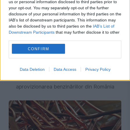
us or personal information disclosed to third parties prior to
your opt-out. You may separately opt-out of the further
disclosure of your personal information by third parties on the
IAB’s list of downstream participants. This information may
also be disclosed by us to third parties on the
IAB’s List of
Downstream Participants
that may further disclose it to other
third parties.
CONFIRM
ECONOMIE
Transportul, în prima linie a crizei
Data Deletion
Data Access
Privacy Policy
carburanților. Provocările logistice pentru
aprovizionarea benzinăriilor din România