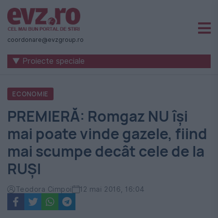
Știri
naționale
coordonare@evzgroup.ro
și
▼ Proiecte speciale
internaționale
|
ECONOMIE
România
PREMIERĂ: Romgaz NU îşi
-
mai poate vinde gazele, fiind
Evenimentul
mai scumpe decât cele de la
Zilei
RUŞI
Teodora Cimpoi
12 mai 2016, 16:04