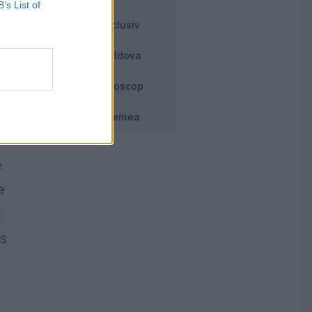
B’s List of
Exclusiv
Moldova
m
Horoscop
Vremea
e
e
E
us