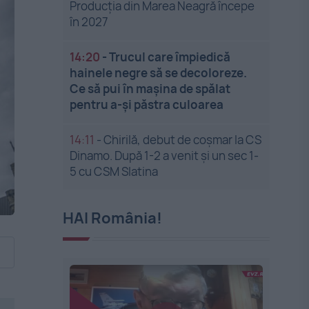
Producția din Marea Neagră începe
în 2027
14:20
-
Trucul care împiedică
hainele negre să se decoloreze.
Ce să pui în mașina de spălat
pentru a-și păstra culoarea
14:11
-
Chirilă, debut de coșmar la CS
Dinamo. După 1-2 a venit și un sec 1-
5 cu CSM Slatina
HAI România!