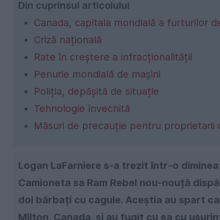
Din cuprinsul articolului
Canada, capitala mondială a furturilor d
Criză națională
Rate în creștere a infracționalității
Penurie mondială de mașini
Poliția, depășită de situație
Tehnologie învechită
Măsuri de precauție pentru proprietarii 
Logan LaFarniere s-a trezit într-o dimine
Camioneta sa Ram Rebel nou-nouță dispăr
doi bărbați cu cagule. Aceștia au spart cam
Milton, Canada, și au fugit cu ea cu ușuri