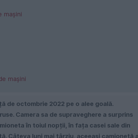
e mașini
de mașini
ață de octombrie 2022 pe o alee goală.
use. Camera sa de supraveghere a surprins
ioneta în toiul nopții, în fața casei sale din
nță. Câteva luni mai târziu, aceeași camionetă 