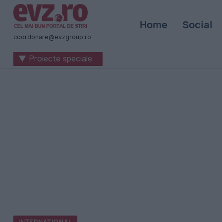
Știri
Home
Social
naționale
coordonare@evzgroup.ro
și
▼ Proiecte speciale
internaționale
|
România
-
Evenimentul
Zilei