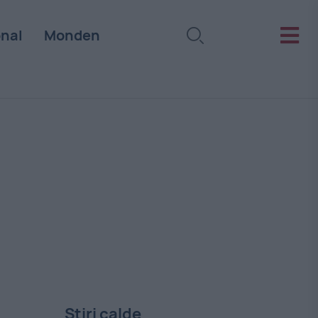
onal
Monden
Stiri calde