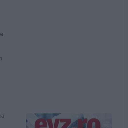
re
n
că