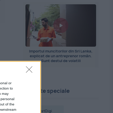
Importul muncitorilor din Sri Lanka,
explicat de un antreprenor român.
Sunt destul de volatili
sonal or
ection to
Proiecte speciale
ou may
 personal
out of the
 downstream
SmartDigi