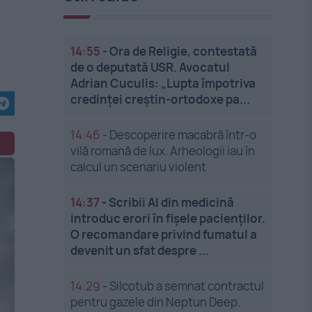
14:55
-
Ora de Religie, contestată
de o deputată USR. Avocatul
Adrian Cuculis: „Lupta împotriva
credinței creștin-ortodoxe pa...
14:46
-
Descoperire macabră într-o
vilă romană de lux. Arheologii iau în
calcul un scenariu violent
14:37
-
Scribii AI din medicină
introduc erori în fișele pacienților.
O recomandare privind fumatul a
devenit un sfat despre ...
14:29
-
Silcotub a semnat contractul
pentru gazele din Neptun Deep.