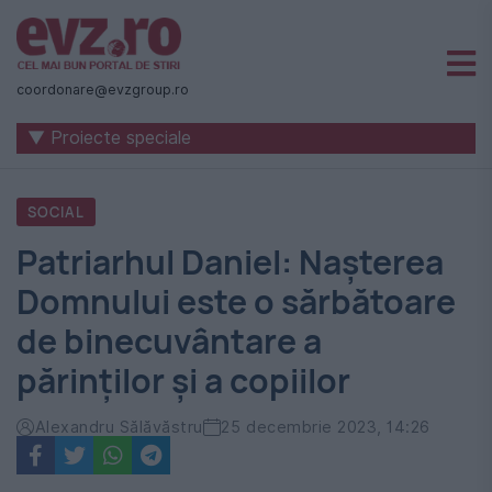
Știri
naționale
coordonare@evzgroup.ro
și
▼ Proiecte speciale
internaționale
|
SOCIAL
România
Patriarhul Daniel: Nașterea
-
Domnului este o sărbătoare
Evenimentul
de binecuvântare a
Zilei
părinţilor şi a copiilor
Alexandru Sălăvăstru
25 decembrie 2023, 14:26