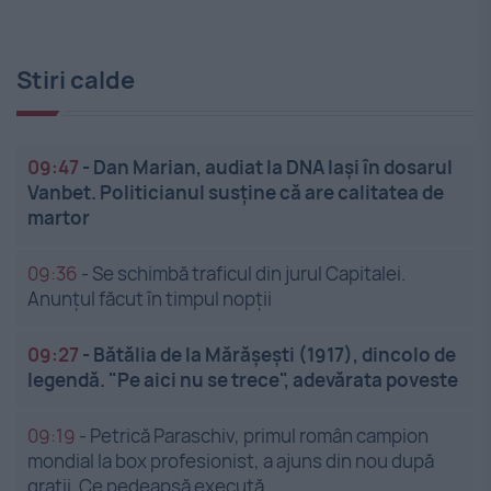
Stiri calde
09:47
-
Dan Marian, audiat la DNA Iași în dosarul
Vanbet. Politicianul susține că are calitatea de
martor
09:36
-
Se schimbă traficul din jurul Capitalei.
Anunțul făcut în timpul nopții
09:27
-
Bătălia de la Mărășești (1917), dincolo de
legendă. "Pe aici nu se trece", adevărata poveste
09:19
-
Petrică Paraschiv, primul român campion
mondial la box profesionist, a ajuns din nou după
gratii. Ce pedeapsă execută