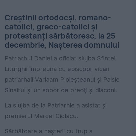
Creştinii ortodocşi, romano-
catolici, greco-catolici şi
protestanţi sărbătoresc, la 25
decembrie, Nașterea domnului
Patriarhul Daniel a oficiat slujba Sfintei
Liturghii împreună cu episcopii vicari
patriarhali Varlaam Ploieşteanul şi Paisie
Sinaitul şi un sobor de preoţi şi diaconi.
La slujba de la Patriarhie a asistat şi
premierul Marcel Ciolacu.
Sărbătoare a naşterii cu trup a