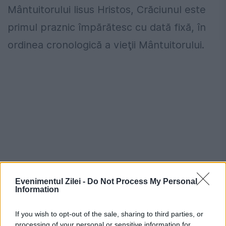
Mântuitorului Iisus Hristos, Crăciunul este
primul praznic împărătesc cu dată fixă, în
ordinea cronologică a vieţii Mântuitorului.
Evenimentul Zilei -
Do Not Process My Personal
Information
Prețurile carburanților joi, 6 august
If you wish to opt-out of the sale, sharing to third parties, or
2026. Lista stațiilor cu cele mai mici
processing of your personal or sensitive information for