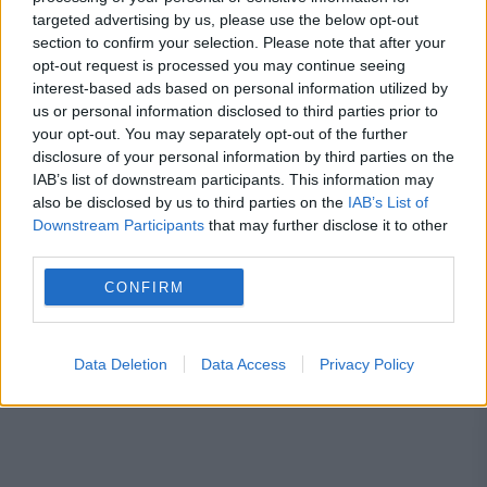
targeted advertising by us, please use the below opt-out
tarife
section to confirm your selection. Please note that after your
opt-out request is processed you may continue seeing
Un mare retailer german dispare treptat
interest-based ads based on personal information utilized by
din orașe: sute de magazine lichidează
us or personal information disclosed to third parties prior to
your opt-out. You may separately opt-out of the further
disclosure of your personal information by third parties on the
IAB’s list of downstream participants. This information may
also be disclosed by us to third parties on the
IAB’s List of
Downstream Participants
that may further disclose it to other
biserica ortodoxa romana
colinde
craciun
third parties.
Dumnezeu
liturghie
Patriarhul Daniel
CONFIRM
religie
slujbă
Data Deletion
Data Access
Privacy Policy