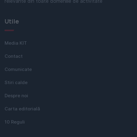
relevante din toate domeniile de activitate
Utile
Media KIT
Contact
Comunicate
Stiri calde
Despre noi
Carta editorială
10 Reguli