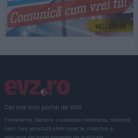
Linkuri utile
Cel mai bun portal de stiri!
Evenimentul Zilei este o publicație multimedia, dedicată
celor care apreciază știrile corecte, obiective și
relevante din toate domeniile de activitate