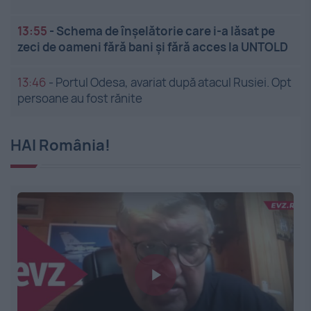
13:55
-
Schema de înșelătorie care i-a lăsat pe
zeci de oameni fără bani și fără acces la UNTOLD
13:46
-
Portul Odesa, avariat după atacul Rusiei. Opt
persoane au fost rănite
HAI România!