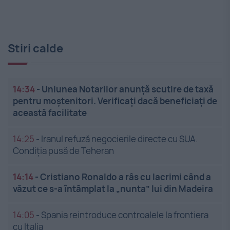
Stiri calde
14:34
-
Uniunea Notarilor anunță scutire de taxă
pentru moștenitori. Verificați dacă beneficiați de
această facilitate
14:25
-
Iranul refuză negocierile directe cu SUA.
Condiția pusă de Teheran
14:14
-
Cristiano Ronaldo a râs cu lacrimi când a
văzut ce s-a întâmplat la „nunta” lui din Madeira
14:05
-
Spania reintroduce controalele la frontiera
cu Italia