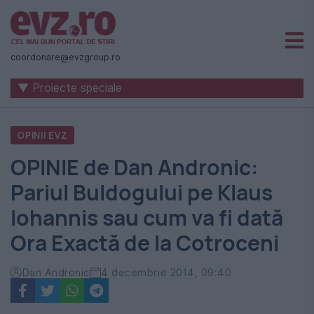
Știri
naționale
coordonare@evzgroup.ro
și
▼ Proiecte speciale
internaționale
|
OPINII EVZ
România
OPINIE de Dan Andronic:
-
Pariul Buldogului pe Klaus
Evenimentul
Iohannis sau cum va fi dată
Zilei
Ora Exactă de la Cotroceni
Dan Andronic
4 decembrie 2014, 09:40