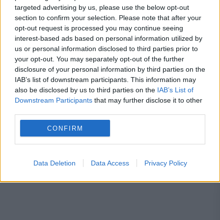
Concediu 2026. Dreptul pe care mulți
targeted advertising by us, please use the below opt-out
section to confirm your selection. Please note that after your
salariați nu îl cunosc. Când se pot pierde
opt-out request is processed you may continue seeing
interest-based ads based on personal information utilized by
zilele de concediu și când nu
us or personal information disclosed to third parties prior to
your opt-out. You may separately opt-out of the further
disclosure of your personal information by third parties on the
IAB’s list of downstream participants. This information may
also be disclosed by us to third parties on the
IAB’s List of
dan andronic
dan mihalache
felix tataru
Downstream Participants
that may further disclose it to other
third parties.
Klaus Iohannis
PDL
PNL
realitatea tv
CONFIRM
traian băsescu
Data Deletion
Data Access
Privacy Policy