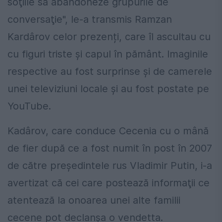
soţiile să abandoneze grupurile de
conversaţie", le-a transmis Ramzan
Kardârov celor prezenți, care îl ascultau cu
cu figuri triste și capul în pământ. Imaginile
respective au fost surprinse și de camerele
unei televiziuni locale și au fost postate pe
YouTube.
Kadârov, care conduce Cecenia cu o mână
de fier după ce a fost numit în post în 2007
de către preşedintele rus Vladimir Putin, i-a
avertizat că cei care postează informaţii ce
atentează la onoarea unei alte familii
cecene pot declanşa o vendetta.