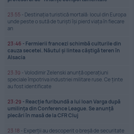
23:55
-
Destinația turistică mortală: locul din Europa
unde peste o sută de turiști își pierd viața în fiecare
an
23:46
-
Fermierii francezi schimbă culturile din
cauza secetei. Năutul și lintea câștigă teren în
Alsacia
23:39
-
Volodimir Zelenski anunță operațiuni
speciale împotriva industriei militare ruse. Ce ținte
au fost identificate
23:29
-
Reacție furibundă a lui Ioan Varga după
umilința din Conference League. Se anunță
plecări în masă de la CFR Cluj
23:18
-
Experții au descoperit o breșă de securitate