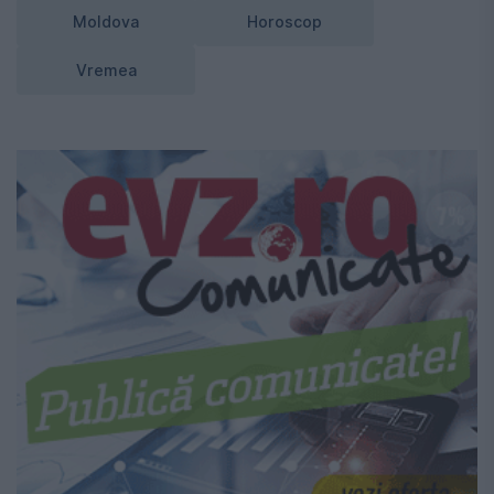
Moldova
Horoscop
Vremea