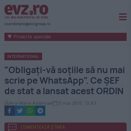
Știri
naționale
coordonare@evzgroup.ro
și
▼ Proiecte speciale
internaționale
|
INTERNATIONAL
România
"Obligați-vă soțiile să nu mai
-
scrie pe WhatsApp". Ce ȘEF
Evenimentul
de stat a lansat acest ORDIN
Zilei
Ana-Maria Adamoae
21 mai 2015, 13:43
COMENTEAZĂ ȘTIREA