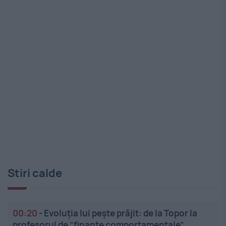
Stiri calde
00:20
-
Evoluția lui pește prăjit: de la Topor la
profesorul de ”finanțe comportamentale”