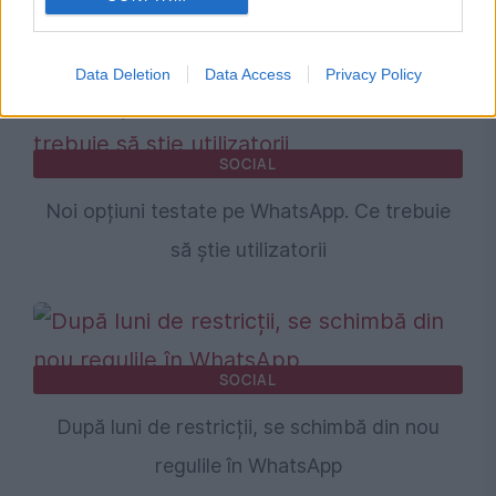
secrete”
Data Deletion
Data Access
Privacy Policy
SOCIAL
Noi opțiuni testate pe WhatsApp. Ce trebuie
să știe utilizatorii
SOCIAL
După luni de restricții, se schimbă din nou
regulile în WhatsApp