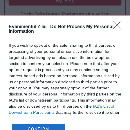
POLITICA
Sorin Grindeanu: Parlamentul a evitat
pierderea a 5,8 miliarde de euro din PNRR și a
Evenimentul Zilei -
Do Not Process My Personal
Information
deblocat 16,7 miliarde din SAFE
If you wish to opt-out of the sale, sharing to third parties, or
processing of your personal or sensitive information for
targeted advertising by us, please use the below opt-out
section to confirm your selection. Please note that after your
opt-out request is processed you may continue seeing
interest-based ads based on personal information utilized by
us or personal information disclosed to third parties prior to
your opt-out. You may separately opt-out of the further
disclosure of your personal information by third parties on the
IAB’s list of downstream participants. This information may
POLITICA
also be disclosed by us to third parties on the
IAB’s List of
Downstream Participants
that may further disclose it to other
Diana Șoșoacă susține că i-a fost blocat
third parties.
WhatsApp-ul. Acuză o „acțiune a serviciilor
CONFIRM