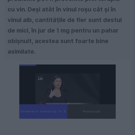
cu vin. Deşi atât în vinul roşu cât şi în
vinul alb, cantităţile de fier sunt destul
de mici, în jur de 1 mg pentru un pahar
obişnuit, acestea sunt foarte bine
asimilate.
Următorul videoclip în 4
Anulează