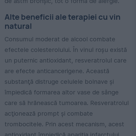
de astm bronșic, tot o formă de alergie.
Alte beneficii ale terapiei cu vin
natural
Consumul moderat de alcool combate
efectele colesterolului. În vinul roşu există
un puternic antioxidant, resveratrolul care
are efecte anticancerigene. Această
substanţă distruge celulele bolnave şi
împiedică formarea altor vase de sânge
care să hrănească tumoarea. Resveratrolul
acţionează prompt şi combate
trombocitele. Prin acest mecanism, acest
antioxidant împiedică apariţia infarctului.