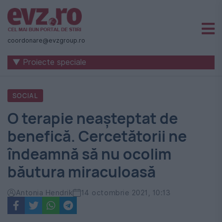
Știri
naționale
coordonare@evzgroup.ro
și
▼ Proiecte speciale
internaționale
|
SOCIAL
România
O terapie neaşteptat de
-
benefică. Cercetătorii ne
Evenimentul
îndeamnă să nu ocolim
Zilei
băutura miraculoasă
Antonia Hendrik
14 octombrie 2021, 10:13