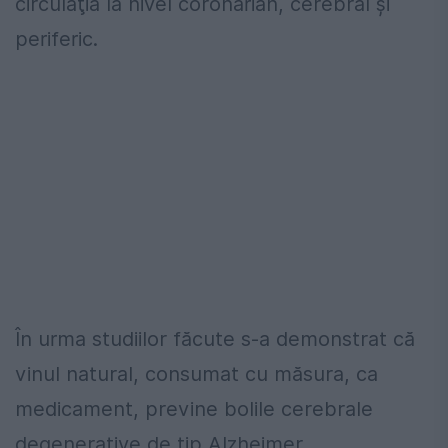
circulaţia la nivel coronarian, cerebral şi
periferic.
În urma studiilor făcute s-a demonstrat că
vinul natural, consumat cu măsura, ca
medicament, previne bolile cerebrale
degenerative de tip Alzheimer.