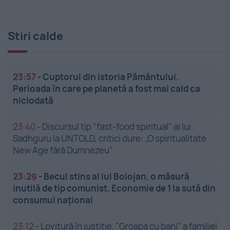
Stiri calde
23:57
-
Cuptorul din istoria Pământului.
Perioada în care pe planetă a fost mai cald ca
niciodată
23:40
-
Discursul tip "fast-food spiritual" al lui
Sadhguru la UNTOLD, critici dure: „O spiritualitate
New Age fără Dumnezeu”
23:29
-
Becul stins al lui Bolojan, o măsură
inutilă de tip comunist. Economie de 1 la sută din
consumul național
23:12
-
Lovitură în justiție. "Groapa cu bani" a familiei