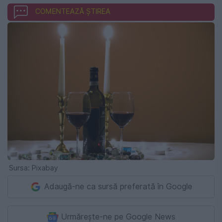
COMENTEAZĂ ȘTIREA
Sursa: Pixabay
Adaugă-ne ca sursă preferată în Google
Urmărește-ne pe Google News