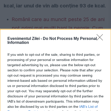
kcal, iar unul de vin alb conţine 93 de kcal.
Românii care au muncit peste 25 de ani
pot primi mai mulți bani la pensie. Cum
funcționează calculul ascuns în puncte
Evenimentul Zilei -
Do Not Process My Personal
Information
România, în pericol de blackout? Expert
în energie: „Trebuie să accelerăm cât se
If you wish to opt-out of the sale, sharing to third parties, or
processing of your personal or sensitive information for
poate de repede acele investiții”
targeted advertising by us, please use the below opt-out
section to confirm your selection. Please note that after your
opt-out request is processed you may continue seeing
interest-based ads based on personal information utilized by
us or personal information disclosed to third parties prior to
your opt-out. You may separately opt-out of the further
disclosure of your personal information by third parties on the
IAB’s list of downstream participants. This information may
also be disclosed by us to third parties on the
IAB’s List of