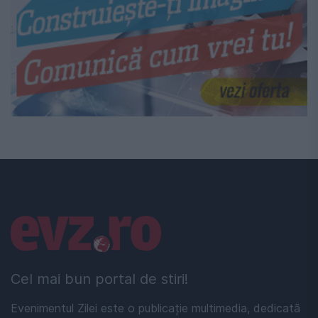
Linkuri utile
Cel mai bun portal de stiri!
Evenimentul Zilei este o publicație multimedia, dedicată