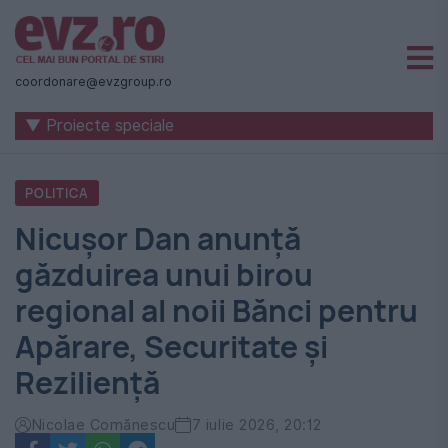
Știri
naționale
coordonare@evzgroup.ro
și
▼ Proiecte speciale
internaționale
|
POLITICA
România
Nicușor Dan anunță
-
găzduirea unui birou
Evenimentul
regional al noii Bănci pentru
Zilei
Apărare, Securitate și
Reziliență
Nicolae Comănescu
7 iulie 2026, 20:12