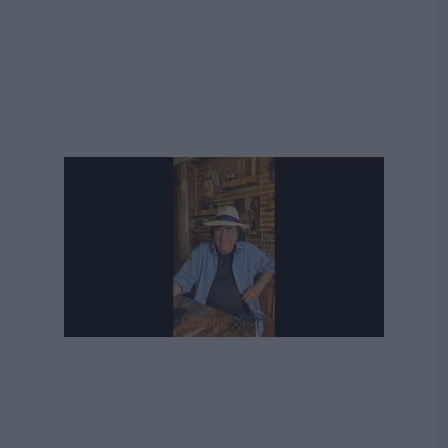
Următorul videoclip în 4
Anulează