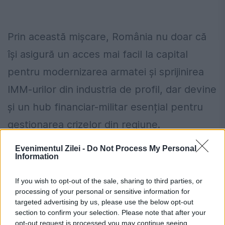
Prin această mișcare, România nu doar că
își asigură un acces mai facil la capital
pentru modernizarea armatei și sprijinirea
IMM-urilor din industria de profil, dar devine
și un hub financiar-militar esențial pentru
gestionarea crizelor din regiune.
Evenimentul Zilei -
Do Not Process My Personal
ANM schimbă prognoza: furtuni
Information
puternice după caniculă. Harta
If you wish to opt-out of the sale, sharing to third parties, or
avertizărilor pentru următoarele trei zile
processing of your personal or sensitive information for
targeted advertising by us, please use the below opt-out
Prețurile carburanților joi, 6 august
section to confirm your selection. Please note that after your
2026. Lista stațiilor cu cele mai mici
opt-out request is processed you may continue seeing