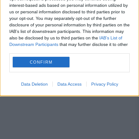
interest-based ads based on personal information utilized by
tarife
us or personal information disclosed to third parties prior to
your opt-out. You may separately opt-out of the further
disclosure of your personal information by third parties on the
IAB’s list of downstream participants. This information may
also be disclosed by us to third parties on the
IAB’s List of
forum
nicusor dan
presedinte
romania
Downstream Participants
that may further disclose it to other
third parties.
CONFIRM
Data Deletion
Data Access
Privacy Policy