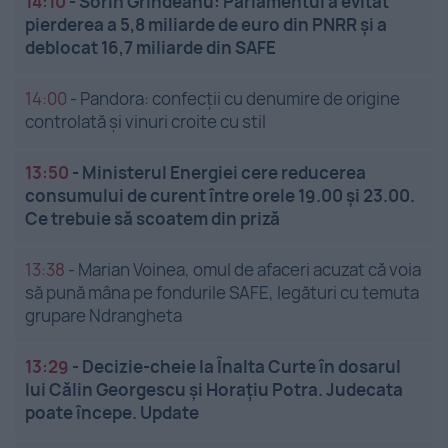
14:10
-
Sorin Grindeanu: Parlamentul a evitat
pierderea a 5,8 miliarde de euro din PNRR și a
deblocat 16,7 miliarde din SAFE
14:00
-
Pandora: confecții cu denumire de origine
controlată și vinuri croite cu stil
13:50
-
Ministerul Energiei cere reducerea
consumului de curent între orele 19.00 și 23.00.
Ce trebuie să scoatem din priză
13:38
-
Marian Voinea, omul de afaceri acuzat că voia
să pună mâna pe fondurile SAFE, legături cu temuta
grupare Ndrangheta
13:29
-
Decizie-cheie la Înalta Curte în dosarul
lui Călin Georgescu și Horațiu Potra. Judecata
poate începe. Update