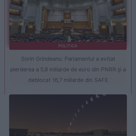
POLITICA
Sorin Grindeanu: Parlamentul a evitat
pierderea a 5,8 miliarde de euro din PNRR și a
deblocat 16,7 miliarde din SAFE