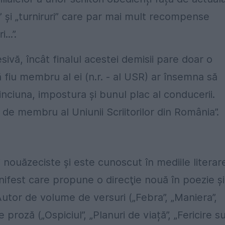
 și „turniruri” care par mai mult recompense
..”.
esivă, încât finalul acestei demisii pare doar o
ă fiu membru al ei (n.r. - al USR) ar însemna să
inciuna, impostura și bunul plac al conducerii.
 de membru al Uniunii Scriitorilor din România”.
nouăzeciste şi este cunoscut în mediile literar
nifest care propune o direcţie nouă în poezie şi
tor de volume de versuri („Febra”, „Maniera”,
proză („Ospiciul”, „Planuri de viață”, „Fericire s