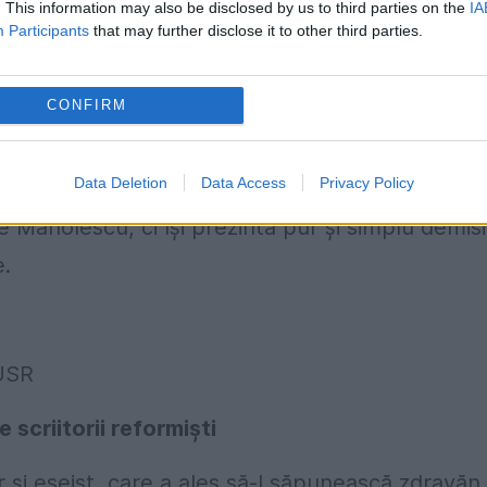
. This information may also be disclosed by us to third parties on the
IA
Participants
that may further disclose it to other third parties.
pe Nicolae Manolescu: „Caracterul nestatutar și
ate de grupul minuscul de scriitori, este, în
CONFIRM
ului tagmei scriitoricești n-au întârziat, șase
a manolesciană. E limpede că celebrul critic liter
Data Deletion
Data Access
Privacy Policy
păstorește de ani buni. Doar că, de câteva zile,
e Manolescu, ci își prezintă pur și simplu demisi
e.
 USR
 scriitorii reformiști
or și eseist, care a ales să-l săpunească zdravăn