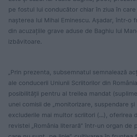
pe fostul lui conducător chiar în ziua în car
nașterea lui Mihai Eminescu. Așadar, într-o 
din acuzațiile grave aduse de Baghiu lui Ma
izbăvitoare.
„Prin prezenta, subsemnatul semnalează acți
ale conducerii Uniunii Scriitorilor din Româ
posibilității pentru al treilea mandat (suplime
unei comisii de „monitorizare, suspendare și 
excluderile mai multor scriitori (...), oferirea
revistei „România literară” într-un organ de pre
care nu sunt „pe linie”, cultivarea în fruntea f