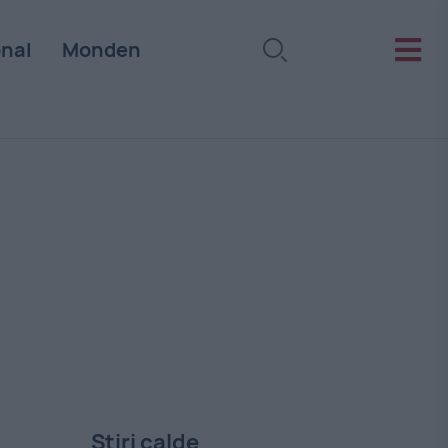
onal
Monden
Stiri calde