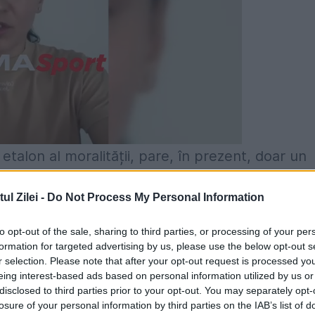
etalon al moralității, pare, în prezent, doar un
ualilor încearcă să scape prin înțepături adânci 
l Zilei -
Do Not Process My Personal Information
l lui Manolescu, omul care a schimbat
 (a treia oară) la poziția de lider, și grupul
to opt-out of the sale, sharing to third parties, or processing of your per
formation for targeted advertising by us, please use the below opt-out s
ui literar de la conducerea Uniunii - lumea
r selection. Please note that after your opt-out request is processed y
eing interest-based ads based on personal information utilized by us or
un dur câmp de luptă.
disclosed to third parties prior to your opt-out. You may separately opt-
losure of your personal information by third parties on the IAB’s list of
o Adunare Generală, pentru a stabili direcțiile