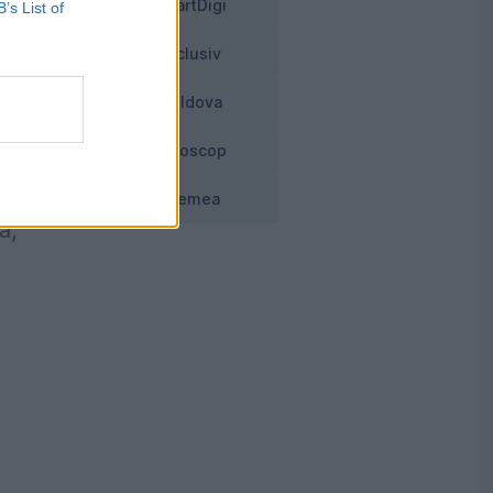
SmartDigi
B’s List of
Exclusiv
Moldova
ar
Horoscop
Vremea
a,