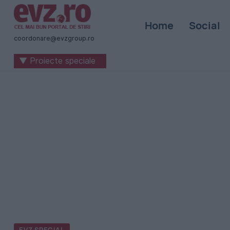
Știri
Home
Social
naționale
coordonare@evzgroup.ro
și
▼ Proiecte speciale
internaționale
|
România
-
Evenimentul
Zilei