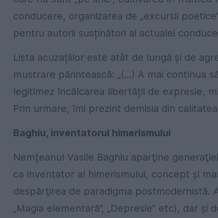
conducere, organizarea de „excursii poetice”
pentru autorii susținători ai actualei conduceri.
Lista acuzațiilor este atât de lungă și de agr
mustrare părintească: „(...) A mai continua s
legitimez încălcarea libertății de expresie, m
Prin urmare, îmi prezint demisia din calitatea
Baghiu, inventatorul himerismului
Nemțeanul Vasile Baghiu aparţine generaţiei 
ca inventator al himerismului, concept şi ma
despărţirea de paradigma postmodernistă. Au
„Magia elementară”, „Depresie” etc), dar și de 