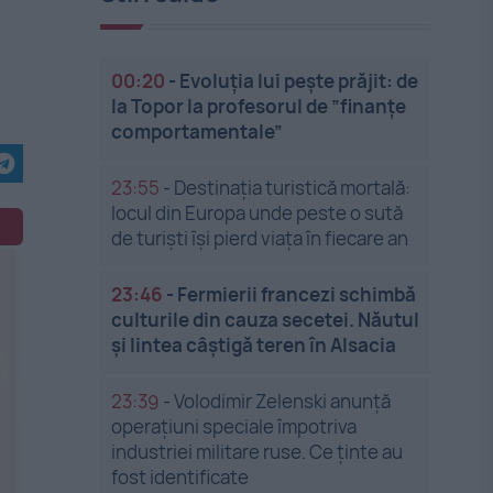
00:20
-
Evoluția lui pește prăjit: de
la Topor la profesorul de ”finanțe
comportamentale”
23:55
-
Destinația turistică mortală:
locul din Europa unde peste o sută
de turiști își pierd viața în fiecare an
23:46
-
Fermierii francezi schimbă
culturile din cauza secetei. Năutul
și lintea câștigă teren în Alsacia
23:39
-
Volodimir Zelenski anunță
operațiuni speciale împotriva
industriei militare ruse. Ce ținte au
fost identificate