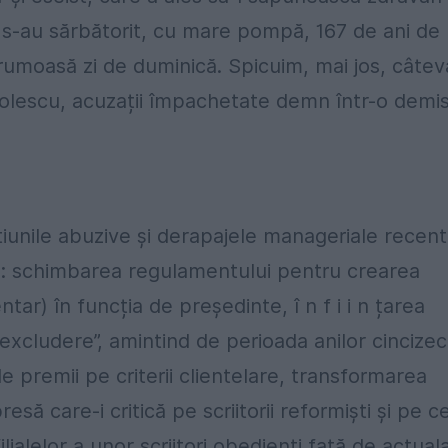
e s-au sărbătorit, cu mare pompă, 167 de ani de 
frumoasă zi de duminică. Spicuim, mai jos, câtev
nolescu, acuzații împachetate demn într-o demis
unile abuzive și derapajele manageriale recen
nia: schimbarea regulamentului pentru crearea
ntar) în funcția de președinte, î n f i i n țarea
excludere”, amintind de perioada anilor cincizeci
 de premii pe criterii clientelare, transformarea
să care-i critică pe scriitorii reformiști și pe ce
ilialelor a unor scriitori obedienți față de actual