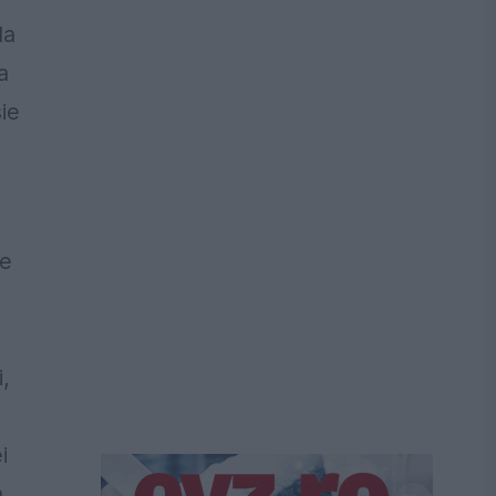
la
a
ie
te
,
i
a