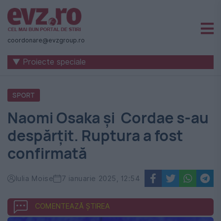
Știri
naționale
coordonare@evzgroup.ro
și
▼ Proiecte speciale
internaționale
|
SPORT
România
Naomi Osaka și Cordae s-au
-
despărțit. Ruptura a fost
Evenimentul
confirmată
Zilei
Iulia Moise
7 ianuarie 2025, 12:54
COMENTEAZĂ ȘTIREA