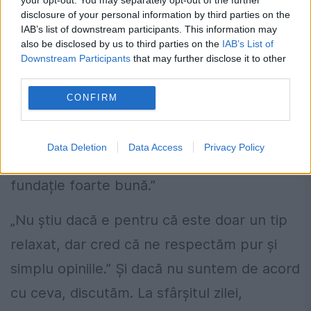
disclosure of your personal information by third parties on the
IAB’s list of downstream participants. This information may
also be disclosed by us to third parties on the
IAB’s List of
Downstream Participants
that may further disclose it to other
third parties.
Sursa foto: dreamstime.com
CONFIRM
Două luni mai târziu, Osaka l-a lăudat pe
Cordae pentru abilitățile sale de co-
Data Deletion
Data Access
Privacy Policy
parenting, spunând că au „construit o
fundație foarte bună.”
„Nu știu dacă e pentru că este doar un tip
relaxat, dar cred că ne respectăm pur și
simplu opiniile.” Și dacă nu suntem de acord
cu ceva, discutăm. La sfârșitul zilei,