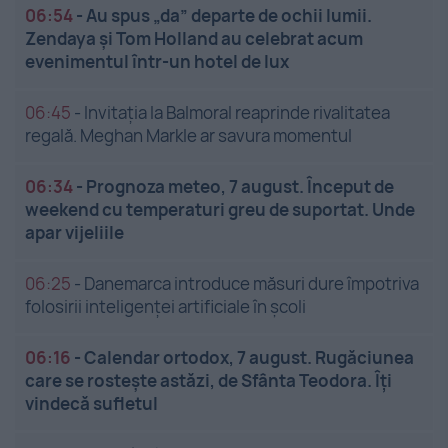
06:54
-
Au spus „da” departe de ochii lumii.
Zendaya și Tom Holland au celebrat acum
evenimentul într-un hotel de lux
06:45
-
Invitația la Balmoral reaprinde rivalitatea
regală. Meghan Markle ar savura momentul
06:34
-
Prognoza meteo, 7 august. Început de
weekend cu temperaturi greu de suportat. Unde
apar vijeliile
06:25
-
Danemarca introduce măsuri dure împotriva
folosirii inteligenței artificiale în școli
06:16
-
Calendar ortodox, 7 august. Rugăciunea
care se rostește astăzi, de Sfânta Teodora. Îți
vindecă sufletul