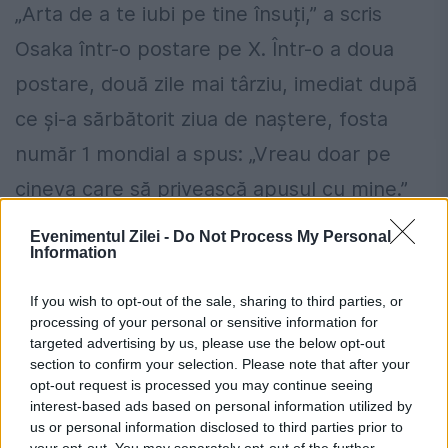
„Arta de a te iubi pe tine însuți,” a scris
Osaka într-o postare pe X. Într-o a doua
postare, două zile mai târziu, imediat după
ce și-a sărbătorit ziua de naștere, fosta
număr 1 mondial a spus: „Vreau doar pe
cineva care să privească apusul cu mine.”
Evenimentul Zilei -
Do Not Process My Personal
Information
If you wish to opt-out of the sale, sharing to third parties, or
processing of your personal or sensitive information for
targeted advertising by us, please use the below opt-out
section to confirm your selection. Please note that after your
opt-out request is processed you may continue seeing
interest-based ads based on personal information utilized by
us or personal information disclosed to third parties prior to
your opt-out. You may separately opt-out of the further