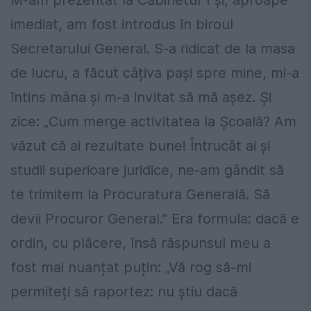
M-am prezentat la Cabinetul 1 și, aproape
imediat, am fost introdus în biroul
Secretarului General. S-a ridicat de la masa
de lucru, a făcut câțiva pași spre mine, mi-a
întins mâna și m-a invitat să mă așez. Și
zice: „Cum merge activitatea la Școală? Am
văzut că ai rezultate bune! Întrucât ai și
studii superioare juridice, ne-am gândit să
te trimitem la Procuratura Generală. Să
devii Procuror General.” Era formula: dacă e
ordin, cu plăcere, însă răspunsul meu a
fost mai nuanțat puțin: „Vă rog să-mi
permiteți să raportez: nu știu dacă