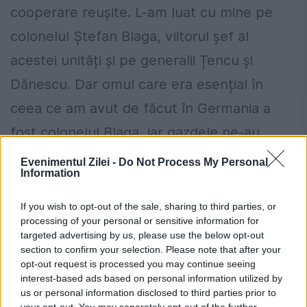
cooperare reușite. L-am luat cu mine pe
colonelul Ștefan Blaga, viitorul șef al
acestei unități și pe generalii Țencu și
Dănescu. Dar omul care era esențial în
ceea ce am avut de făcut în Germania a
fost colonelul Blaga, iar gazdele ne-au
arătat o deschidere cum n-aș fi putut să o
Evenimentul Zilei -
Do Not Process My Personal
Information
bănuiesc. Cu nemții, relațiile s-au
consolidat, îndeosebi după fuga lui Pacepa.
If you wish to opt-out of the sale, sharing to third parties, or
processing of your personal or sensitive information for
targeted advertising by us, please use the below opt-out
Merită să amintesc că înființarea unității
section to confirm your selection. Please note that after your
antiteroriste a fost urgentată de un
opt-out request is processed you may continue seeing
interest-based ads based on personal information utilized by
eveniment nefericit care s-a întâmplat la 19
us or personal information disclosed to third parties prior to
your opt-out. You may separately opt-out of the further