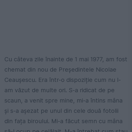
Cu câteva zile înainte de 1 mai 1977, am fost
chemat din nou de Președintele Nicolae
Ceaușescu. Era într-o dispoziție cum nu l-
am văzut de multe ori. S-a ridicat de pe
scaun, a venit spre mine, mi-a întins mâna
și s-a așezat pe unul din cele două fotolii
din fața biroului. Mi-a făcut semn cu mâna
să-l ocup pe celălalt. M-a întrebat cum stau