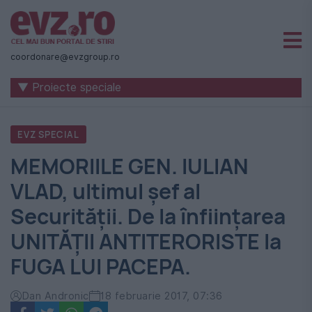
Știri
naționale
coordonare@evzgroup.ro
și
▼ Proiecte speciale
internaționale
|
EVZ SPECIAL
România
MEMORIILE GEN. IULIAN
-
VLAD, ultimul șef al
Evenimentul
Securității. De la înființarea
Zilei
UNITĂȚII ANTITERORISTE la
FUGA LUI PACEPA.
Dan Andronic
18 februarie 2017, 07:36