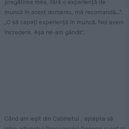
pregătirea mea, fără o experiență de
muncă în acest domeniu, mă recomandă...".
„O să capeți experiență în muncă. Noi avem
încredere. Așa ne-am gândit”.
Când am ieșit din Cabinetul , aștepta să
intre adjunctul Procurorului General și șef al