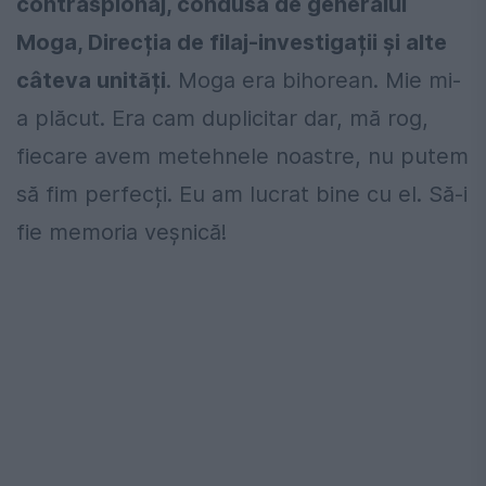
contraspionaj, condusă de generalul
Moga, Direcția de filaj-investigații și alte
câteva unități
. Moga era bihorean. Mie mi-
a plăcut. Era cam duplicitar dar, mă rog,
fiecare avem metehnele noastre, nu putem
să fim perfecți. Eu am lucrat bine cu el. Să-i
fie memoria veșnică!