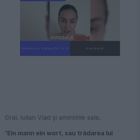
Următorul videoclip în 4
Anulează
Gral. Iulian Vlad și amintirile sale.
"Ein mann ein wort, sau trădarea lui