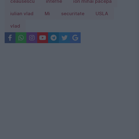
ceausescu
interne
ion mihai pacepa
iulian vlad
Mi
securitate
USLA
vlad