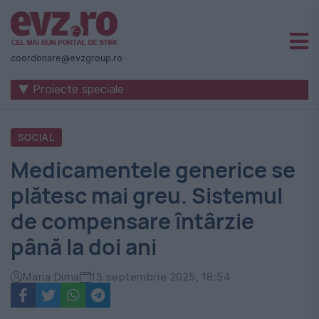
Știri
naționale
coordonare@evzgroup.ro
și
▼ Proiecte speciale
internaționale
|
SOCIAL
România
Medicamentele generice se
-
plătesc mai greu. Sistemul
Evenimentul
de compensare întârzie
Zilei
până la doi ani
Maria Dima
13 septembrie 2025, 18:54