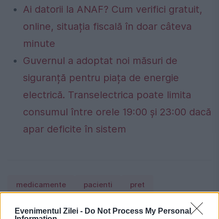
Ai datorii la ANAF? Cum verifici gratuit,
online, situația fiscală în doar câteva
minute
Guvernul a adoptat noi măsuri de
siguranță pentru piața de energie
electrică. Transelectrica poate limita
consumul între orele 19:00 și 23:00 dacă
apar deficite în sistem
medicamente
pacienti
pret
retete compensate
Evenimentul Zilei -
Do Not Process My Personal
Information