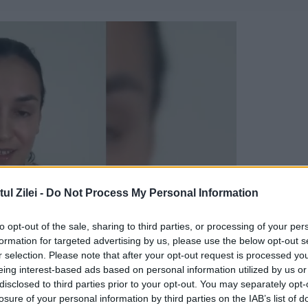
l Zilei -
Do Not Process My Personal Information
to opt-out of the sale, sharing to third parties, or processing of your per
formation for targeted advertising by us, please use the below opt-out s
r selection. Please note that after your opt-out request is processed y
eing interest-based ads based on personal information utilized by us or
în 87, a rupt echilibrul. Alex Mitriță a punctat 
disclosed to third parties prior to your opt-out. You may separately opt-
losure of your personal information by third parties on the IAB’s list of
nia a bifat a doua victorie, după succesul din