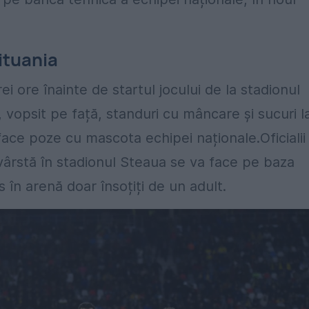
ituania
i ore înainte de startul jocului de la stadionul
 vopsit pe față, standuri cu mâncare și sucuri l
a face poze cu mascota echipei naționale.Oficialii
vârstă în stadionul Steaua se va face pe baza
s în arenă doar însoțiți de un adult.