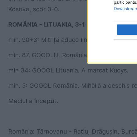
participants
Kosovo, scor 3-0.
Downstream 
ROMÂNIA - LITUANIA, 3-1
min. 90+3: Mitriță aduce liniștea.
min. 87. GOOOLLL România. Răzvan Marin tr
min 34: GOOOL Lituania. A marcat Kucys.
min. 5: GOOOL România. Mihăilă a deschis r
Meciul a început.
România: Târnovanu - Rațiu, Drăgușin, Burcă