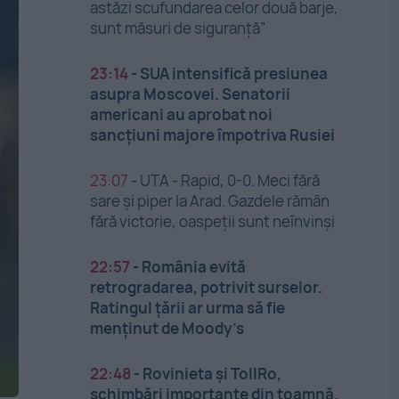
astăzi scufundarea celor două barje,
sunt măsuri de siguranţă”
23:14
-
SUA intensifică presiunea
asupra Moscovei. Senatorii
americani au aprobat noi
sancțiuni majore împotriva Rusiei
23:07
-
UTA - Rapid, 0-0. Meci fără
sare și piper la Arad. Gazdele rămân
fără victorie, oaspeții sunt neînvinși
22:57
-
România evită
retrogradarea, potrivit surselor.
Ratingul țării ar urma să fie
menținut de Moody’s
22:48
-
Rovinieta și TollRo,
schimbări importante din toamnă.