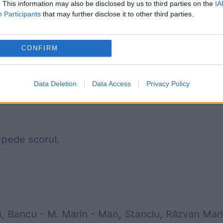
. This information may also be disclosed by us to third parties on the
IA
Participants
that may further disclose it to other third parties.
CONFIRM
Data Deletion
Data Access
Privacy Policy
ansformă un penalty.
epede scorul.
, Bancu - M. Marin - Man, Stanciu, Răzvan Mari