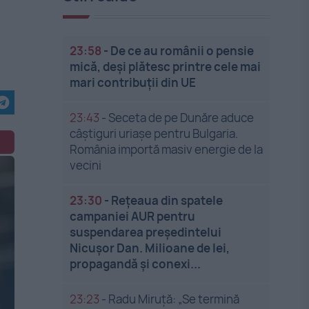
23:58
-
De ce au românii o pensie
mică, deși plătesc printre cele mai
mari contribuții din UE
23:43
-
Seceta de pe Dunăre aduce
câștiguri uriașe pentru Bulgaria.
România importă masiv energie de la
vecini
23:30
-
Rețeaua din spatele
campaniei AUR pentru
suspendarea președintelui
Nicușor Dan. Milioane de lei,
propagandă și conexi...
23:23
-
Radu Miruță: „Se termină