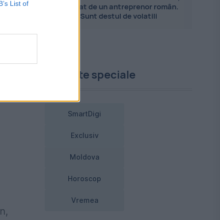
B’s List of
explicat de un antreprenor român.
Sunt destul de volatili
Proiecte speciale
SmartDigi
Exclusiv
Moldova
Horoscop
Vremea
n,