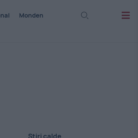
onal
Monden
Stiri calde