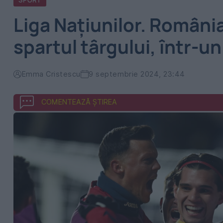
SPORT
Liga Națiunilor. România 
spartul târgului, într-u
Emma Cristescu
9 septembrie 2024, 23:44
COMENTEAZĂ ȘTIREA