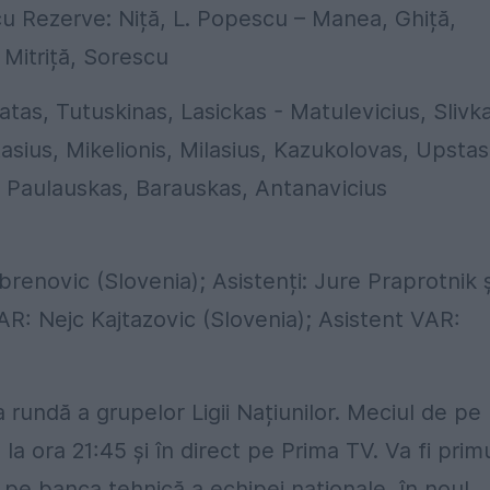
cu Rezerve: Niță, L. Popescu – Manea, Ghiță,
 Mitriță, Sorescu
atas, Tutuskinas, Lasickas - Matulevicius, Slivka
sius, Mikelionis, Milasius, Kazukolovas, Upstas
, Paulauskas, Barauskas, Antanavicius
renovic (Slovenia); Asistenți: Jure Praprotnik ș
AR: Nejc Kajtazovic (Slovenia); Asistent VAR:
 rundă a grupelor Ligii Națiunilor. Meciul de pe
la ora 21:45 și în direct pe Prima TV. Va fi prim
 pe banca tehnică a echipei naționale, în noul