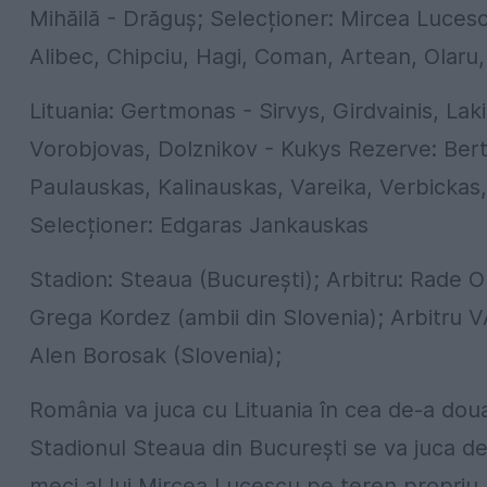
Mihăilă - Drăguș; Selecționer: Mircea Luces
Alibec, Chipciu, Hagi, Coman, Artean, Olaru,
Lituania: Gertmonas - Sirvys, Girdvainis, Laki
Vorobjovas, Dolznikov - Kukys Rezerve: Berta
Paulauskas, Kalinauskas, Vareika, Verbickas
Selecționer: Edgaras Jankauskas
Stadion: Steaua (București); Arbitru: Rade Ob
Grega Kordez (ambii din Slovenia); Arbitru V
Alen Borosak (Slovenia);
România va juca cu Lituania în cea de-a doua
Stadionul Steaua din București se va juca de 
meci al lui Mircea Lucescu pe teren propriu,