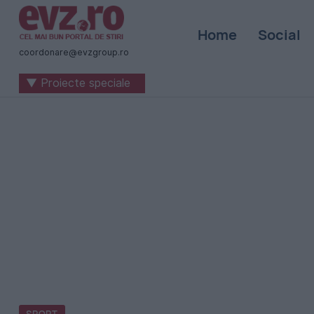
Știri
Home
Social
naționale
coordonare@evzgroup.ro
și
▼ Proiecte speciale
internaționale
|
România
-
Evenimentul
Zilei