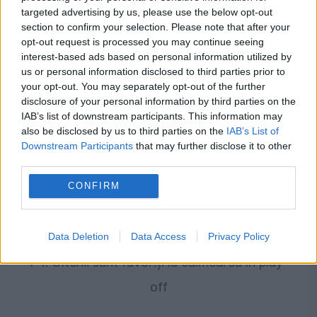
pentru echipa din Gruia. Returul nu mai
targeted advertising by us, please use the below opt-out
section to confirm your selection. Please note that after your
contează
opt-out request is processed you may continue seeing
interest-based ads based on personal information utilized by
us or personal information disclosed to third parties prior to
your opt-out. You may separately opt-out of the further
disclosure of your personal information by third parties on the
IAB’s list of downstream participants. This information may
also be disclosed by us to third parties on the
IAB’s List of
Downstream Participants
that may further disclose it to other
third parties.
CONFIRM
SPORT
Europa League. KuPS - Universitatea Craiova,
Data Deletion
Data Access
Privacy Policy
1-1. Oltenii sunt favoriți la calificarea în play-
off