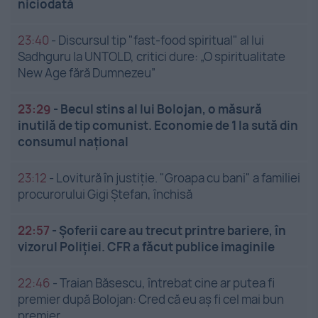
niciodată
23:40
-
Discursul tip "fast-food spiritual" al lui
Sadhguru la UNTOLD, critici dure: „O spiritualitate
New Age fără Dumnezeu”
23:29
-
Becul stins al lui Bolojan, o măsură
inutilă de tip comunist. Economie de 1 la sută din
consumul național
23:12
-
Lovitură în justiție. "Groapa cu bani" a familiei
procurorului Gigi Ștefan, închisă
22:57
-
Șoferii care au trecut printre bariere, în
vizorul Poliției. CFR a făcut publice imaginile
22:46
-
Traian Băsescu, întrebat cine ar putea fi
premier după Bolojan: Cred că eu aș fi cel mai bun
premier