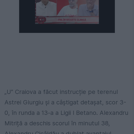
„U” Craiova a făcut instrucție pe terenul
Astrei Giurgiu și a câștigat detașat, scor 3-
0, în runda a 13-a a Ligii I Betano. Alexandru
Mitriță a deschis scorul în minutul 38,
Alexandru Cicâldău a dublat avantajul