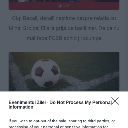
SPORT
Gigi Becali, detalii neștiute despre relația cu
Mihai Stoica: El are grijă de banii mei. De ce nu
mai face FCSB achiziții scumpe
Evenimentul Zilei -
Do Not Process My Personal
Information
SPORT
CFR Cluj - Tromso, 0-5. Umilință de zile mari
If you wish to opt-out of the sale, sharing to third parties, or
processing of your personal or sensitive information for