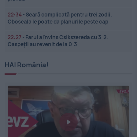
22:34
-
Seară complicată pentru trei zodii.
Oboseala le poate da planurile peste cap
22:27
-
Farul a învins Csikszereda cu 3-2.
Oaspeții au revenit de la 0-3
HAI România!