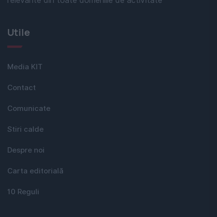
relevante din toate domeniile de activitate
Utile
Media KIT
Contact
Comunicate
Stiri calde
Despre noi
Carta editorială
10 Reguli