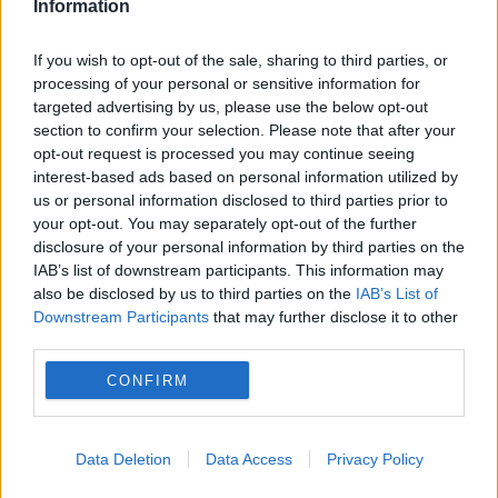
Information
România, în pericol de blackout? Expert
în energie: „Trebuie să accelerăm cât se
If you wish to opt-out of the sale, sharing to third parties, or
processing of your personal or sensitive information for
poate de repede acele investiții”
targeted advertising by us, please use the below opt-out
section to confirm your selection. Please note that after your
Cum verifici dacă ai datorii la Primărie?
opt-out request is processed you may continue seeing
Metoda prin care afli online dacă ai
interest-based ads based on personal information utilized by
us or personal information disclosed to third parties prior to
restanțe la taxe și impozite
your opt-out. You may separately opt-out of the further
disclosure of your personal information by third parties on the
IAB’s list of downstream participants. This information may
also be disclosed by us to third parties on the
IAB’s List of
Downstream Participants
that may further disclose it to other
third parties.
amnistie
banca
credit
ipoteca
PSD
CONFIRM
restante
Data Deletion
Data Access
Privacy Policy