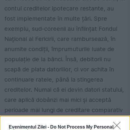
contul creditelor ipotecare restante, au
fost implementate în multe țări. Spre
exemplu, sud-coreenii au înființat Fondul
Național al Fericirii, care rambursează, în
anumite condiții, împrumuturile luate de
populație de la bănci. Însă, debitorii nu
scapă de plata datoriilor, ci vor achita în
continuare ratele, până la stingerea
creditelor. Numai că ei devin datori statului,
care aplică dobânzi mai mici și acceptă
perioade mai lungi de creditare comparativ
cu băncile.
Evenimentul Zilei -
Do Not Process My Personal