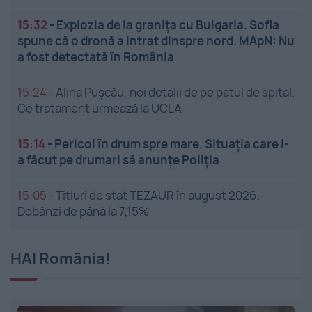
15:32
-
Explozia de la granița cu Bulgaria. Sofia
spune că o dronă a intrat dinspre nord. MApN: Nu
a fost detectată în România
15:24
-
Alina Pușcău, noi detalii de pe patul de spital.
Ce tratament urmează la UCLA
15:14
-
Pericol în drum spre mare. Situația care i-
a făcut pe drumari să anunțe Poliția
15:05
-
Titluri de stat TEZAUR în august 2026.
Dobânzi de până la 7,15%
HAI România!