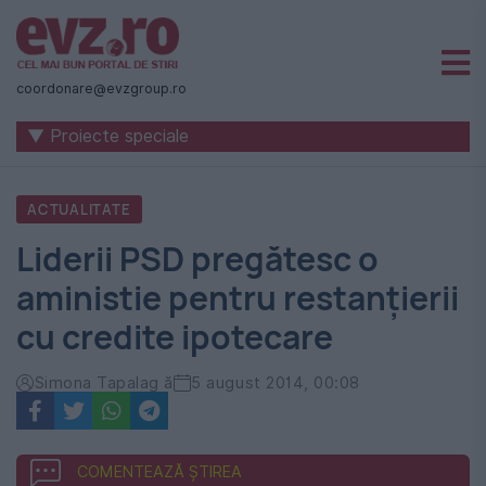
Știri
naționale
coordonare@evzgroup.ro
și
▼ Proiecte speciale
internaționale
|
ACTUALITATE
România
Liderii PSD pregătesc o
-
aministie pentru restanțierii
Evenimentul
cu credite ipotecare
Zilei
Simona Tapalag ă
5 august 2014, 00:08
COMENTEAZĂ ȘTIREA