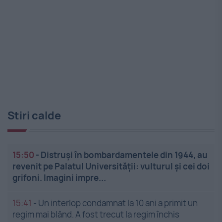
Stiri calde
15:50
-
Distruși în bombardamentele din 1944, au
revenit pe Palatul Universității: vulturul și cei doi
grifoni. Imagini impre...
15:41
-
Un interlop condamnat la 10 ani a primit un
regim mai blând. A fost trecut la regim închis