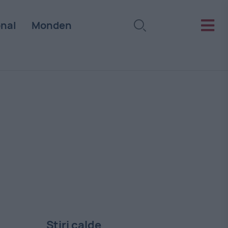
onal
Monden
Stiri calde