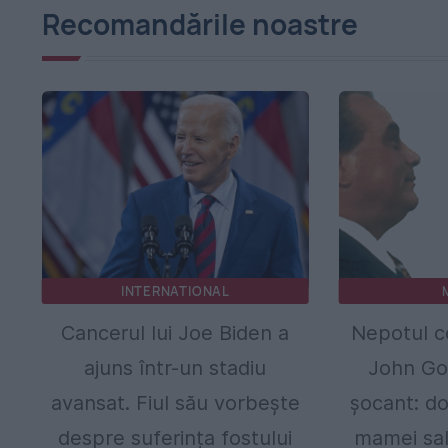
Recomandările noastre
INTERNATIONAL
Cancerul lui Joe Biden a
Nepotul ce
ajuns într-un stadiu
John Got
avansat. Fiul său vorbește
șocant: do
despre suferința fostului
mamei sal