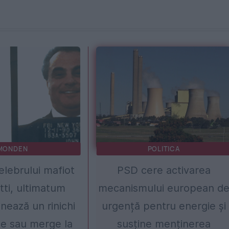
MONDEN
POLITICA
lebrului mafiot
PSD cere activarea
ti, ultimatum
mecanismului european d
nează un rinichi
urgență pentru energie și
e sau merge la
susține menținerea