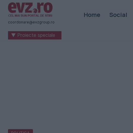
Știri
Home
Social
naționale
coordonare@evzgroup.ro
și
▼ Proiecte speciale
internaționale
|
România
-
Evenimentul
Zilei