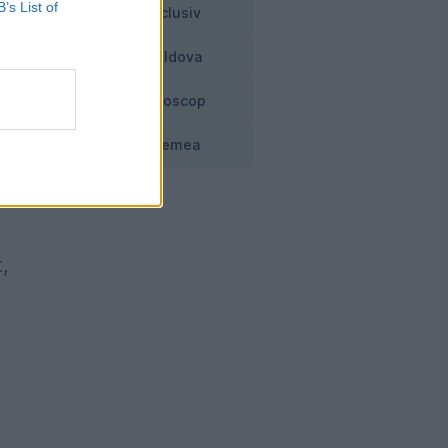
B’s List of
Exclusiv
Moldova
Horoscop
Vremea
t,