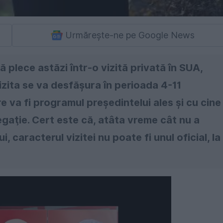
Urmărește-ne pe Google News
 plece astăzi într-o vizită privată în SUA,
izita se va desfăşura în perioada 4-11
 va fi programul preşedintelui ales şi cu cine
legaţie. Cert este că, atâta vreme cât nu a
 caracterul vizitei nu poate fi unul oficial, la