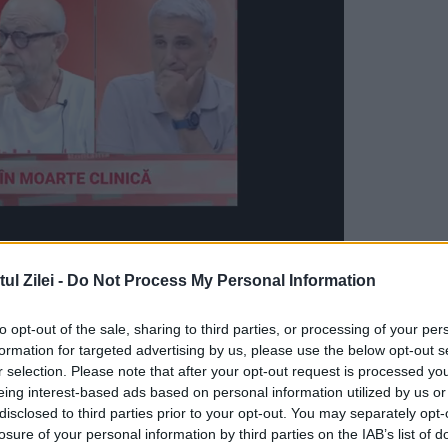
, va întreprinde, în perioada 4 - 11 decembrie, 
l Zilei -
Do Not Process My Personal Information
, informează un comunicat de presă, informează
to opt-out of the sale, sharing to third parties, or processing of your per
formation for targeted advertising by us, please use the below opt-out s
r selection. Please note that after your opt-out request is processed y
eing interest-based ads based on personal information utilized by us or
e Iohannis pentru rezultatul alegerilor şi a
disclosed to third parties prior to your opt-out. You may separately opt-
losure of your personal information by third parties on the IAB’s list of
cu România să rămână 'puternice', Bucureştiul fii