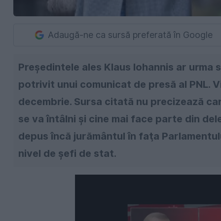
Adaugă-ne ca sursă preferată în Google
Preşedintele ales Klaus Iohannis ar urma să
potrivit unui comunicat de presă al PNL. V
decembrie. Sursa citată nu precizează care
se va întâlni şi cine mai face parte din de
depus încă jurământul în faţa Parlamentului,
nivel de şefi de stat.