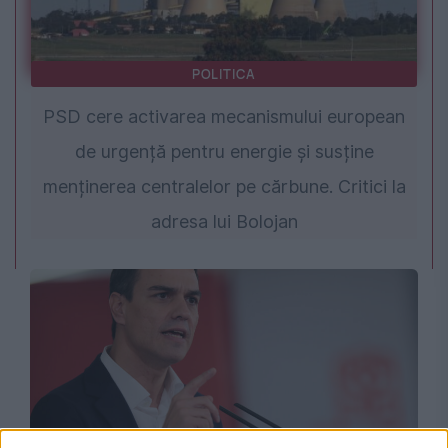
POLITICA
PSD cere activarea mecanismului european
de urgență pentru energie și susține
menținerea centralelor pe cărbune. Critici la
adresa lui Bolojan