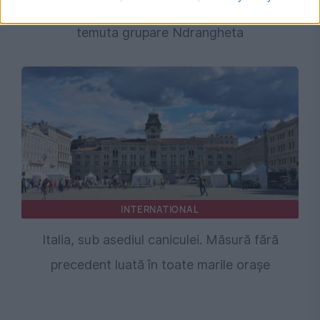
să pună mâna pe fondurile SAFE, legături cu
temuta grupare Ndrangheta
INTERNATIONAL
Italia, sub asediul caniculei. Măsură fără
precedent luată în toate marile orașe