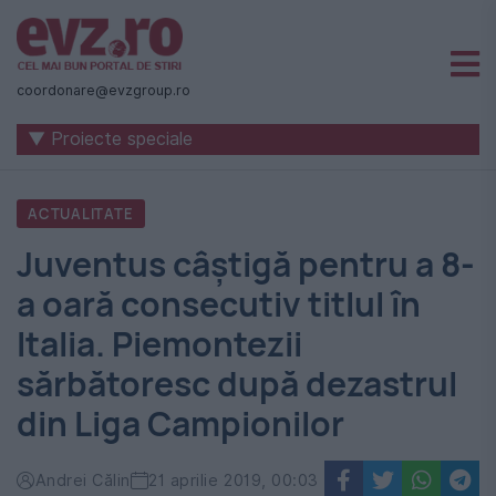
Știri
naționale
coordonare@evzgroup.ro
și
▼ Proiecte speciale
internaționale
|
ACTUALITATE
România
Juventus câștigă pentru a 8-
-
a oară consecutiv titlul în
Evenimentul
Italia. Piemontezii
Zilei
sărbătoresc după dezastrul
din Liga Campionilor
Andrei Călin
21 aprilie 2019, 00:03