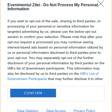
Evenimentul Zilei -
Do Not Process My Personal
INTERNATIONAL
Information
Scandal în Schengen după criza din Ceuta.
If you wish to opt-out of the sale, sharing to third parties, or
Spania amenință Italia cu „măsuri
processing of your personal or sensitive information for
targeted advertising by us, please use the below opt-out
proporționale”
section to confirm your selection. Please note that after your
opt-out request is processed you may continue seeing
interest-based ads based on personal information utilized by
us or personal information disclosed to third parties prior to
your opt-out. You may separately opt-out of the further
disclosure of your personal information by third parties on the
IAB’s list of downstream participants. This information may
also be disclosed by us to third parties on the
IAB’s List of
Downstream Participants
that may further disclose it to other
third parties.
CONFIRM
JUSTITIE
Marian Voinea, omul de afaceri acuzat că voia
Data Deletion
Data Access
Privacy Policy