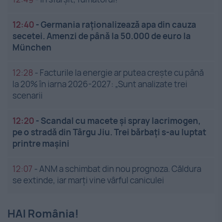
12:40
-
Germania raționalizează apa din cauza
secetei. Amenzi de până la 50.000 de euro la
München
12:28
-
Facturile la energie ar putea crește cu până
la 20% în iarna 2026-2027: „Sunt analizate trei
scenarii
12:20
-
Scandal cu macete și spray lacrimogen,
pe o stradă din Târgu Jiu. Trei bărbați s-au luptat
printre mașini
12:07
-
ANM a schimbat din nou prognoza. Căldura
se extinde, iar marți vine vârful caniculei
HAI România!