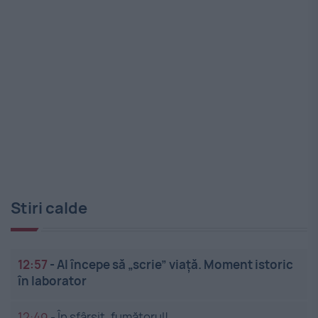
Stiri calde
12:57
-
AI începe să „scrie” viață. Moment istoric
în laborator
12:49
-
În sfârșit, fumătorul!