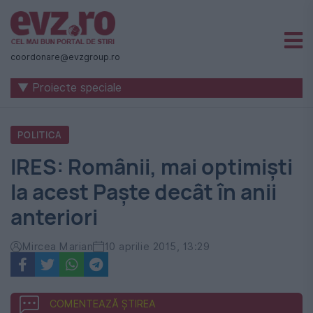
Știri
naționale
coordonare@evzgroup.ro
și
▼ Proiecte speciale
internaționale
|
POLITICA
România
IRES: Românii, mai optimiști
-
la acest Paște decât în anii
Evenimentul
anteriori
Zilei
Mircea Marian
10 aprilie 2015, 13:29
COMENTEAZĂ ȘTIREA