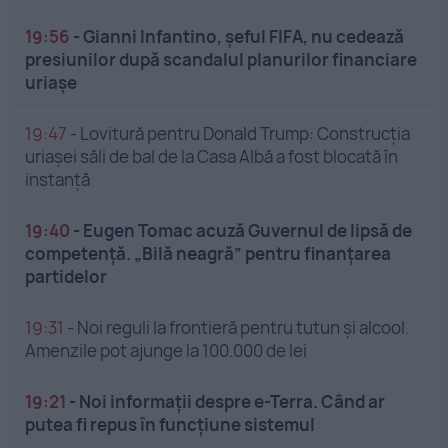
19:56
-
Gianni Infantino, șeful FIFA, nu cedează
presiunilor după scandalul planurilor financiare
uriașe
19:47
-
Lovitură pentru Donald Trump: Construcția
uriașei săli de bal de la Casa Albă a fost blocată în
instanță
19:40
-
Eugen Tomac acuză Guvernul de lipsă de
competență. „Bilă neagră” pentru finanțarea
partidelor
19:31
-
Noi reguli la frontieră pentru tutun și alcool.
Amenzile pot ajunge la 100.000 de lei
19:21
-
Noi informații despre e-Terra. Când ar
putea fi repus în funcțiune sistemul