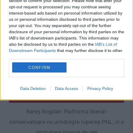
section to confirm your selection. Please note that after your
Atac cibernetic asupra Direcției Fiscale
opt-out request is processed you may continue seeing
interest-based ads based on personal information utilized by
Brașov. Serviciile online au fost oprite
us or personal information disclosed to third parties prior to
temporar
your opt-out. You may separately opt-out of the further
disclosure of your personal information by third parties on the
IAB’s list of downstream participants. This information may
also be disclosed by us to third parties on the
IAB’s List of
Downstream Participants
that may further disclose it to other
third parties.
CONFIRM
Data Deletion
Data Access
Privacy Policy
POLITICA
Rareș Bogdan: Platforma liberal-
conservatoare nu urmărește ruperea PNL, ci o
dezbatere internă de idei