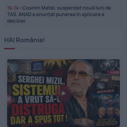
19:14
-
Cosmin Matei, suspendat nouă luni de
TAS. ANAD a anunțat punerea în aplicare a
deciziei
HAI România!