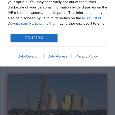
your opt-out. You may separately opt-out of the further
disclosure of your personal information by third parties on the
IAB’s list of downstream participants. This information may
also be disclosed by us to third parties on the
IAB’s List of
Downstream Participants
that may further disclose it to other
third parties.
SPORT
CONFIRM
Cupa Mondială de Gimnastică Aerobică și
RomGym Trophy – Nadia 10 au început la
Data Deletion
Data Access
Privacy Policy
Oradea