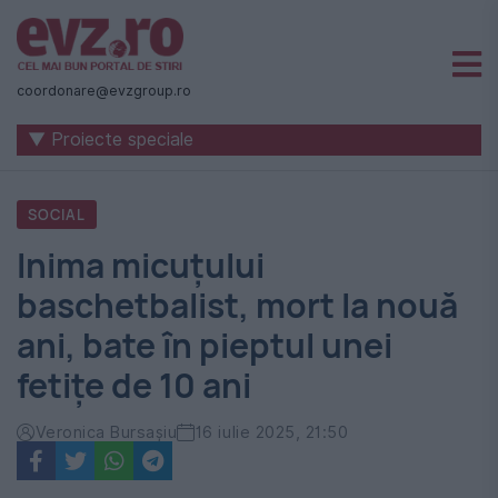
Știri
naționale
coordonare@evzgroup.ro
și
▼ Proiecte speciale
internaționale
|
SOCIAL
România
Inima micuțului
-
baschetbalist, mort la nouă
Evenimentul
ani, bate în pieptul unei
Zilei
fetițe de 10 ani
Veronica Bursașiu
16 iulie 2025, 21:50