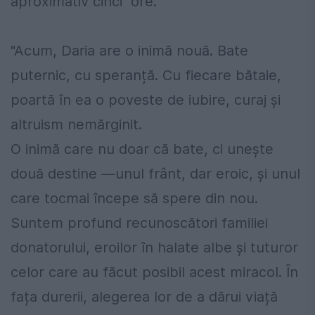
aproximativ cinci ore.
"Acum, Daria are o inimă nouă. Bate
puternic, cu speranță. Cu fiecare bătaie,
poartă în ea o poveste de iubire, curaj și
altruism nemărginit.
O inimă care nu doar că bate, ci unește
două destine —unul frânt, dar eroic, și unul
care tocmai începe să spere din nou.
Suntem profund recunoscători familiei
donatorului, eroilor în halate albe și tuturor
celor care au făcut posibil acest miracol. În
fața durerii, alegerea lor de a dărui viață