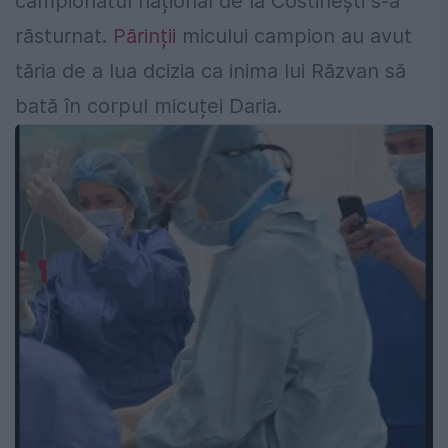
campionatul național de la Costinești s-a
răsturnat.
Părinții
micului campion au avut
tăria de a lua dcizia ca inima lui Răzvan să
bată în corpul micuței Daria.