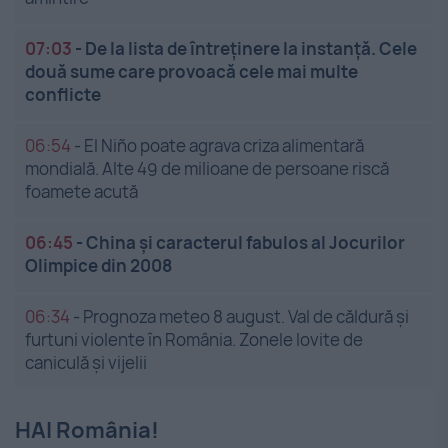
07:03
-
De la lista de întreținere la instanță. Cele
două sume care provoacă cele mai multe
conflicte
06:54
-
El Niño poate agrava criza alimentară
mondială. Alte 49 de milioane de persoane riscă
foamete acută
06:45
-
China și caracterul fabulos al Jocurilor
Olimpice din 2008
06:34
-
Prognoza meteo 8 august. Val de căldură și
furtuni violente în România. Zonele lovite de
caniculă și vijelii
HAI România!