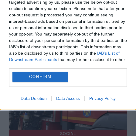
targeted advertising by us, please use the below opt-out
section to confirm your selection. Please note that after your
opt-out request is processed you may continue seeing
interest-based ads based on personal information utilized by
SOCIAL
us or personal information disclosed to third parties prior to
your opt-out. You may separately opt-out of the further
Cadavru carbonizat găsit într-o clădire
disclosure of your personal information by third parties on the
IAB’s list of downstream participants. This information may
părăsită din Pitești. Primele concluzii ale
also be disclosed by us to third parties on the
IAB’s List of
anchetatorilor
Downstream Participants
that may further disclose it to other
third parties.
CONFIRM
Data Deletion
Data Access
Privacy Policy
SOCIAL