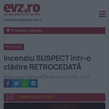
Știri
naționale
coordonare@evzgroup.ro
și
▼ Proiecte speciale
internaționale
|
POLITICA
România
Incendiu SUSPECT într-o
-
clădire RETROCEDATĂ
Evenimentul
Zilei
Georgeta Petrovici
8 decembrie 2014, 14:06
COMENTEAZĂ ȘTIREA