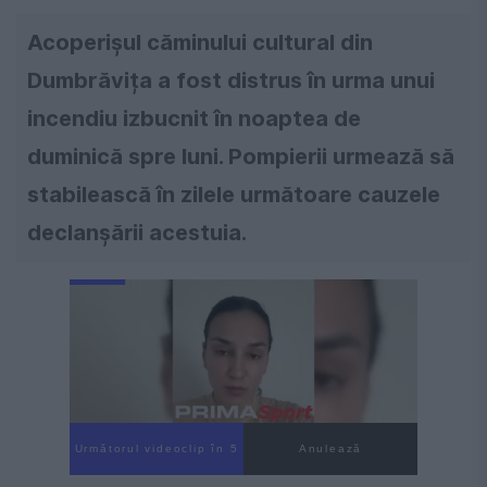
Acoperișul căminului cultural din
Dumbrăvița a fost distrus în urma unui
incendiu izbucnit în noaptea de
duminică spre luni. Pompierii urmează să
stabilească în zilele următoare cauzele
declanșării acestuia.
Următorul videoclip în 4
Anulează