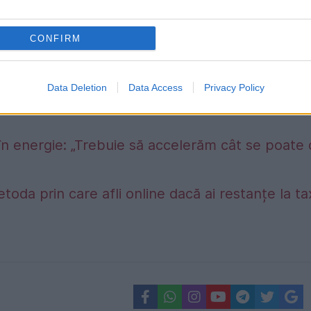
CONFIRM
Data Deletion
Data Access
Privacy Policy
în energie: „Trebuie să accelerăm cât se poate
etoda prin care afli online dacă ai restanțe la t