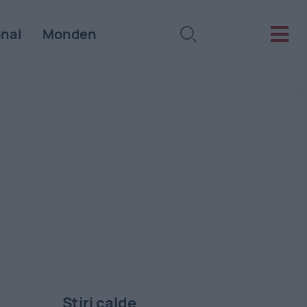
onal
Monden
Stiri calde