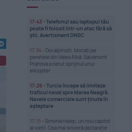
17:43
-
Telefonul sau laptopul tău
poate fi folosit într-un atac fără să
știi. Avertisment DNSC
17:34
-
Doi alpiniști, blocați pe
peretele din Valea Albă. Salvamont
Prahova a cerut sprijinul unui
elicopter
17:26
-
Turcia începe să limiteze
traficul naval spre Marea Neagră.
Navele comerciale sunt ținute în
așteptare
17:15
-
Simona Halep, un nou capitol
al vieții. Cea mai sinceră declarație