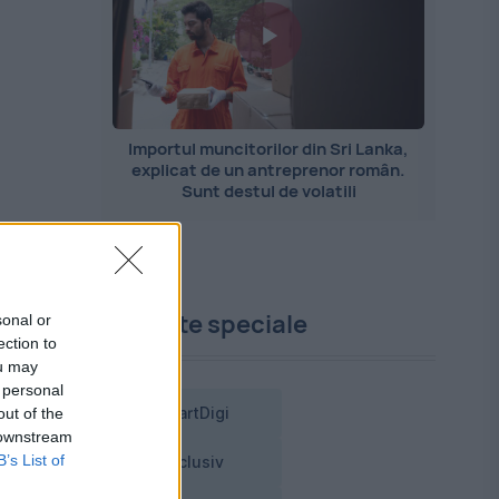
Importul muncitorilor din Sri Lanka,
explicat de un antreprenor român.
Sunt destul de volatili
oc
Proiecte speciale
sonal or
ection to
ou may
 personal
SmartDigi
out of the
 downstream
B’s List of
Exclusiv