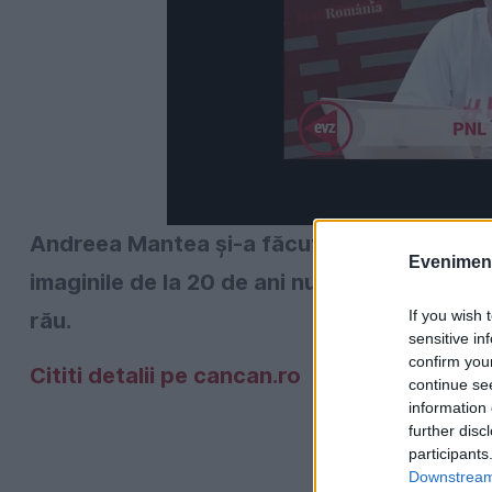
Andreea Mantea şi-a făcut debutul în showb
Evenimentu
imaginile de la 20 de ani nu îi mai fac prea
If you wish 
rău.
sensitive in
confirm you
Cititi detalii pe cancan.ro
continue se
information 
further disc
participants
Downstream 