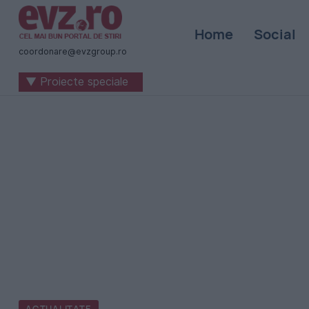
Știri
Home
Social
naționale
coordonare@evzgroup.ro
și
▼ Proiecte speciale
internaționale
|
România
-
Evenimentul
Zilei