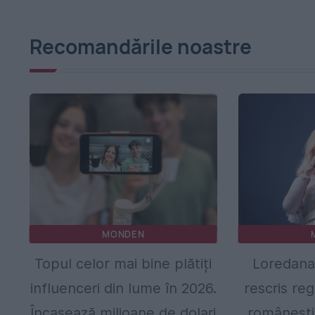
Recomandările noastre
MONDEN
Topul celor mai bine plătiți
Loredana,
influenceri din lume în 2026.
rescris reg
Încasează milioane de dolari
românești