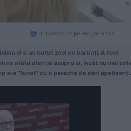
Urmărește-ne pe Google News
nima ei s-au bătut zeci de bărbaţi. A fost
atras atâta atenţie asupra ei, încât nu mai est
p s-a “tunat” cu o pereche de sâni apetisanţi