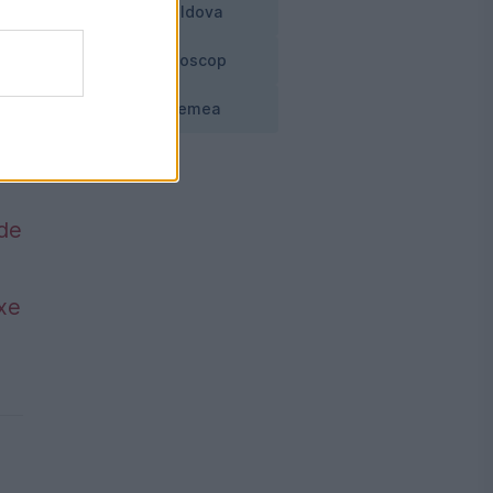
Moldova
Horoscop
Vremea
 de
axe