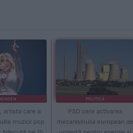
MONDEN
POLITICA
 artista care a
PSD cere activarea
ulile muzicii pop
mecanismului european d
. Născută pe 10
urgență pentru energie și