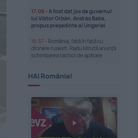
17:06
-
A fost dat jos de guvernul
lui Viktor Orbán. András Baka,
propus președinte al Ungariei
16:57
-
România, față în față cu
dronele rusești. Radu Miruță anunță
schimbarea tacticii de apărare
HAI România!