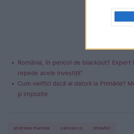
România, în pericol de blackout? Expert 
repede acele investiții”
Cum verifici dacă ai datorii la Primărie? M
și impozite
andreea mantea
cancan.ro
showbiz