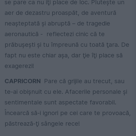
se pare ca nu iţi place de loc. Pluteşte un
aer de dezastru proaspăt, de aventură
neaşteptată şi abruptă – de tragedie
aeronautică - reflectezi cinic că te
prăbuşeşti şi tu împreună cu toată ţara. De
fapt nu este chiar aşa, dar ţie îţi place să
exagerezi!
CAPRICORN
Pare că grijile au trecut, sau
te-ai obişnuit cu ele. Afacerile personale şi
sentimentale sunt aspectate favorabil.
Încearcă să-i ignori pe cei care te provoacă,
păstrează-ţi sângele rece!