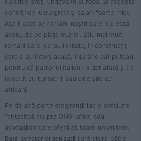
cu orice preţ, undeva în Europa. Şi acceptă
condiţii de lucru grele şi salarii foarte mici.
Aşa îi scot pe românii noştri care lucrează
acolo, de pe piaţa muncii. Ştiu mai mulţi
români care lucrau în Italia, în construcţii,
care s-au întors acasă, înjurând cât puteau,
pentru că patronul italian i-a dat afară şi i-a
înlocuit cu tunisieni, sau cine ştie ce
africani.
Pe de altă parte emigranţii fac o presiune
fantastică asupra ONG-urilor, sau
asociaţiilor care oferă ajutoare umanitare.
Banii acestor organizaţii sunt storşi către