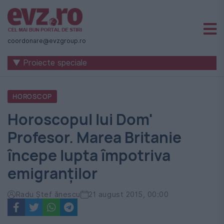
Știri
naționale
coordonare@evzgroup.ro
și
▼ Proiecte speciale
internaționale
|
HOROSCOP
România
Horoscopul lui Dom'
-
Profesor. Marea Britanie
Evenimentul
începe lupta împotriva
Zilei
emigranţilor
Radu Ştef ănescu
21 august 2015, 00:00