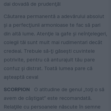
dai dovadă de prudenţă!
Căutarea permanentă a adevărului absolut
şi a perfecţiunii armonioase te fac să pari
din altă lume. Atenţie la gafe şi neînţelegeri,
colegii tăi sunt mult mai rudimentari decât
credeai. Trebuie să-ţi găseşti cuvintele
potrivite, pentru că anturajult tău pare
confuz şi distrat. Toată lumea pare că
aşteaptă ceva!
SCORPION
O atitudine de genul „toţi o să
avem de câştigat” este recomandată.
Relaţiile cu persoanele născute în semne