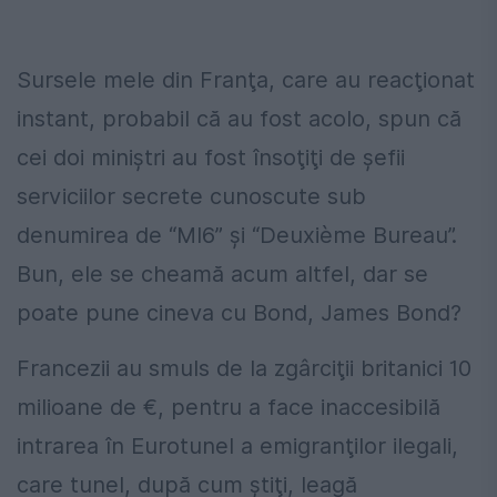
Sursele mele din Franţa, care au reacţionat
instant, probabil că au fost acolo, spun că
cei doi miniştri au fost însoţiţi de şefii
serviciilor secrete cunoscute sub
denumirea de “MI6” şi “Deuxième Bureau”.
Bun, ele se cheamă acum altfel, dar se
poate pune cineva cu Bond, James Bond?
Francezii au smuls de la zgârciţii britanici 10
milioane de €, pentru a face inaccesibilă
intrarea în Eurotunel a emigranţilor ilegali,
care tunel, după cum ştiţi, leagă