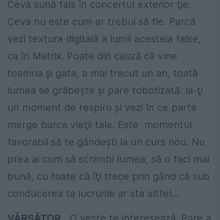
Ceva sună fals în concertul exterior ţie.
Ceva nu este cum ar trebui să fie. Parcă
vezi textura digitală a lumii acesteia false,
ca în Matrix. Poate din cauză că vine
toamna şi gata, a mai trecut un an, toată
lumea se grăbeşte şi pare robotizată. Ia-ţi
un moment de respiro şi vezi în ce parte
merge barca vieţii tale. Este momentul
favorabil să te gândeşti la un curs nou. Nu
prea ai cum să schimbi lumea, să o faci mai
bună, cu toate că îţi trece prin gând că sub
conducerea ta lucrurile ar sta altfel...
VĂRSĂTOR
O veste te interesează. Pare a