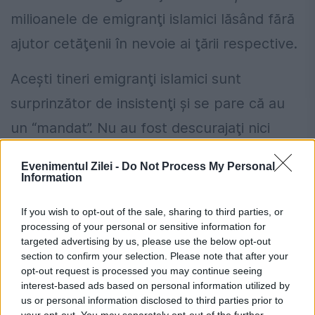
milioanele de emigranţi islamici lăsând fără
ajutor cetăţenii în nevoie ai ţării respective.
Aceşti tineri emigranţi islamici sunt
surprinzător de insistenţi şi se pare că au
un “mandat”. Nu au fost descurajaţi nici
când ambaracţiunile lor au fost scufundate,
Evenimentul Zilei -
Do Not Process My Personal
accidental sau intenţionat. Acţionează, deci,
Information
la ordin! Sunt o armată islamică de invazie.
If you wish to opt-out of the sale, sharing to third parties, or
Ordinele lor sunt clare: să ajungă prin orice
processing of your personal or sensitive information for
targeted advertising by us, please use the below opt-out
mijloace, prin orice sacrificii, să se
section to confirm your selection. Please note that after your
opt-out request is processed you may continue seeing
stabilească într-o ţară europeană. O dată
interest-based ads based on personal information utilized by
stabiliţi, trebuie să îmbrobodească la
us or personal information disclosed to third parties prior to
your opt-out. You may separately opt-out of the further