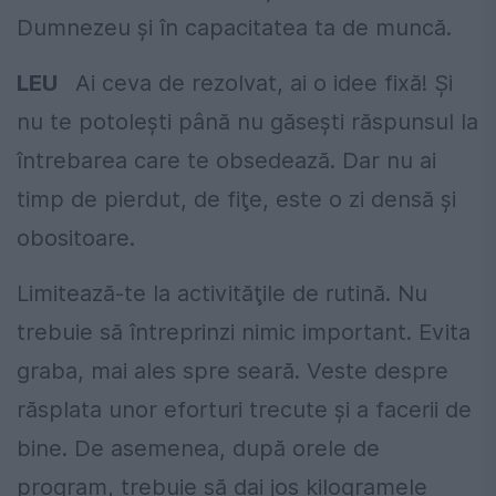
Dumnezeu şi în capacitatea ta de muncă.
LEU
Ai ceva de rezolvat, ai o idee fixă! Şi
nu te potoleşti până nu găseşti răspunsul la
întrebarea care te obsedează. Dar nu ai
timp de pierdut, de fiţe, este o zi densă şi
obositoare.
Limitează-te la activităţile de rutină. Nu
trebuie să întreprinzi nimic important. Evita
graba, mai ales spre seară. Veste despre
răsplata unor eforturi trecute şi a facerii de
bine. De asemenea, după orele de
program, trebuie să dai jos kilogramele