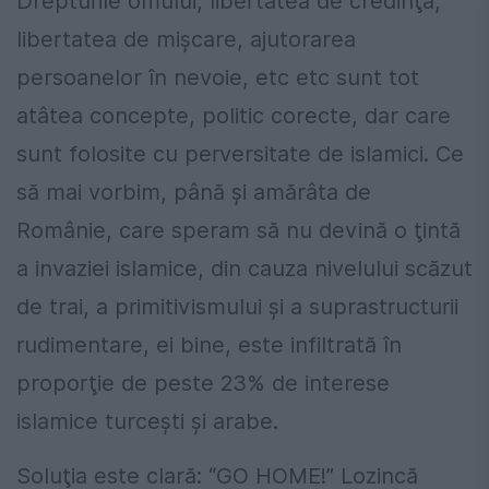
Drepturile omului, libertatea de credinţă,
libertatea de mişcare, ajutorarea
persoanelor în nevoie, etc etc sunt tot
atâtea concepte, politic corecte, dar care
sunt folosite cu perversitate de islamici. Ce
să mai vorbim, până şi amărâta de
Românie, care speram să nu devină o ţintă
a invaziei islamice, din cauza nivelului scăzut
de trai, a primitivismului şi a suprastructurii
rudimentare, ei bine, este infiltrată în
proporţie de peste 23% de interese
islamice turceşti şi arabe.
Soluţia este clară: “GO HOME!” Lozincă