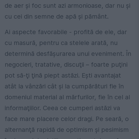
de aer şi foc sunt azi armonioase, dar nu şi
cu cei din semne de apă şi pământ.
Ai aspecte favorabile - profită de ele, dar
cu masură, pentru ca stelele arată, nu
determină desfăşurarea unui eveniment. În
negocieri, tratative, discuţii – foarte puţini
pot să-ţi ţină piept astăzi. Eşti avantajat
atât la vânzări cât şi la cumpărături fie în
domeniul material al mărfurilor, fie în cel al
informaţiilor. Ceea ce cumperi astăzi va
face mare placere celor dragi. Pe seară, o
alternanţă rapidă de optimism şi pesimism