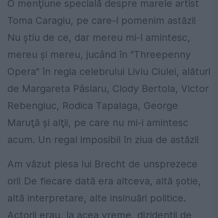
O menţiune specială despre marele artist
Toma Caragiu, pe care-l pomenim astăzi!
Nu ştiu de ce, dar mereu mi-l amintesc,
mereu şi mereu, jucând în "Threepenny
Opera" în regia celebrului Liviu Ciulei, alături
de Margareta Pâslaru, Clody Bertola, Victor
Rebengiuc, Rodica Tapalaga, George
Maruţă şi alţii, pe care nu mi-i amintesc
acum. Un regal imposibil în ziua de astăzi!
Am văzut piesa lui Brecht de unsprezece
ori! De fiecare dată era altceva, altă şotie,
altă interpretare, alte insinuări politice.
Actorii erau, la acea vreme, dizidenţii de