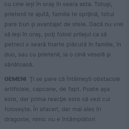
cu cine ieşi în oraş în seara asta. Totuşi,
prietenii te ajută, familia te sprijină, totul
pare bun şi avantajat de stele. Dacă nu vrei
să ieşi în oraş, poţi folosi prilejul ca să
petreci o seară foarte plăcută în familie, în
duo, sau cu prietenii, la o cină veselă şi
sănătoasă.
GEMENI
Ţi se pare că întâlneşti obstacole
artificiale, capcane, de fapt. Poate aşa
este, dar prima reacţie este să vezi cui
foloseşte. În afaceri, dar mai ales în
dragoste, nimic nu e întâmplător!