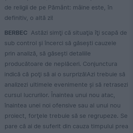
de religii de pe Pământ: mâine este, în
definitiv, o altă zi!
BERBEC
Astăzi simţi că situaţia îţi scapă de
sub control şi încerci să găseşti cauzele
prin analiză, să găseşti detaliile
producătoare de neplăceri. Conjunctura
indică că poţi să ai o surpriză!Azi trebuie să
analizezi ultimele evenimente şi să retrasezi
cursul lucrurilor. Înaintea unui nou atac,
înaintea unei noi ofensive sau al unui nou
proiect, forţele trebuie să se regrupeze. Se
pare că ai de suferit din cauza timpului prea