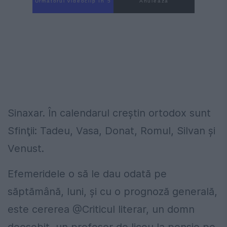
Următorul videoclip în 4
Anulează
Sinaxar. În calendarul creştin ortodox sunt
Sfinţii: Tadeu, Vasa, Donat, Romul, Silvan şi
Venust.
Efemeridele o să le dau odată pe
săptămână, luni, şi cu o prognoză generală,
este cererea @Criticul literar, un domn