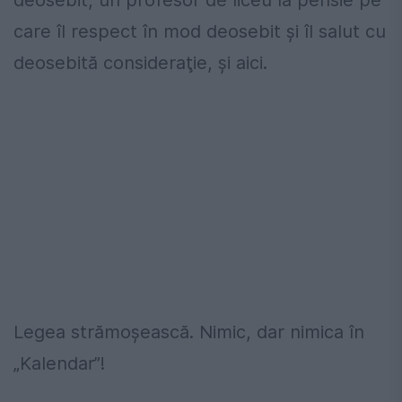
deosebit, un profesor de liceu la pensie pe
care îl respect în mod deosebit şi îl salut cu
deosebită consideraţie, şi aici.
Legea strămoşească. Nimic, dar nimica în
„Kalendar”!