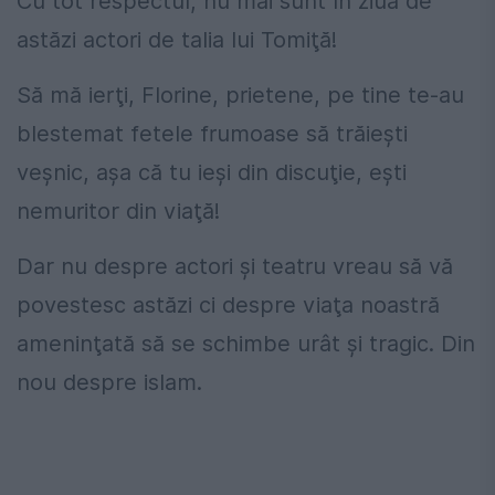
Cu tot respectul, nu mai sunt în ziua de
astăzi actori de talia lui Tomiţă!
Să mă ierţi, Florine, prietene, pe tine te-au
blestemat fetele frumoase să trăieşti
veşnic, aşa că tu ieşi din discuţie, eşti
nemuritor din viaţă!
Dar nu despre actori şi teatru vreau să vă
povestesc astăzi ci despre viaţa noastră
ameninţată să se schimbe urât şi tragic. Din
nou despre islam.