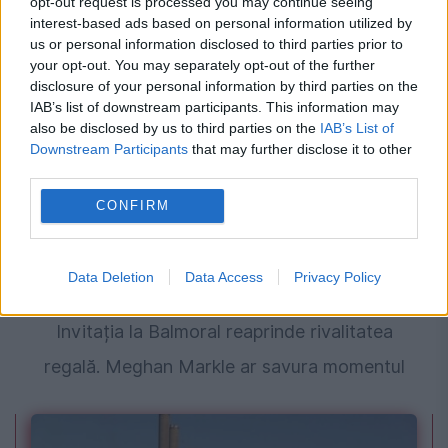
opt-out request is processed you may continue seeing
britanică au această caracteristică. Fiica
interest-based ads based on personal information utilized by
Prințesei Eugenie este una dintre ele
us or personal information disclosed to third parties prior to
your opt-out. You may separately opt-out of the further
disclosure of your personal information by third parties on the
IAB’s list of downstream participants. This information may
also be disclosed by us to third parties on the
IAB’s List of
Downstream Participants
that may further disclose it to other
third parties.
CONFIRM
Data Deletion
Data Access
Privacy Policy
MONDEN
Invitația la Balmoral reaprinde rivalitatea
regală. Meghan Markle ar savura momentul