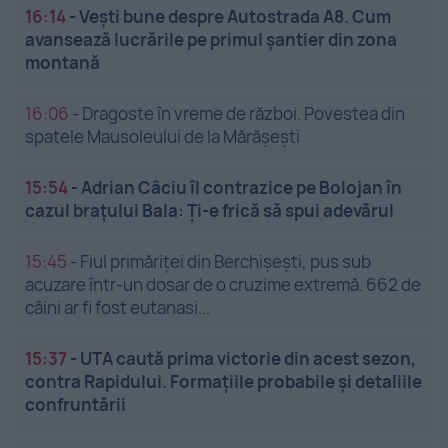
16:14
-
Vești bune despre Autostrada A8. Cum
avansează lucrările pe primul șantier din zona
montană
16:06
-
Dragoste în vreme de război. Povestea din
spatele Mausoleului de la Mărășești
15:54
-
Adrian Câciu îl contrazice pe Bolojan în
cazul brațului Bala: Ți-e frică să spui adevărul
15:45
-
Fiul primăriței din Berchișești, pus sub
acuzare într-un dosar de o cruzime extremă. 662 de
câini ar fi fost eutanasi...
15:37
-
UTA caută prima victorie din acest sezon,
contra Rapidului. Formațiile probabile și detaliile
confruntării