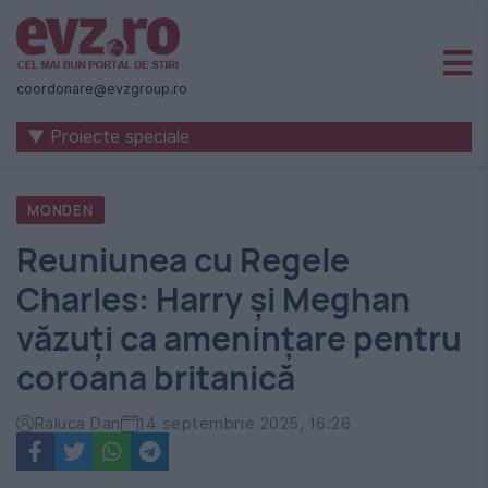
Știri
naționale
coordonare@evzgroup.ro
și
▼ Proiecte speciale
internaționale
|
MONDEN
România
Reuniunea cu Regele
-
Charles: Harry și Meghan
Evenimentul
văzuți ca amenințare pentru
Zilei
coroana britanică
Raluca Dan
14 septembrie 2025, 16:26