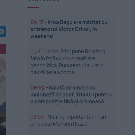
09:17
-
Irina Begu s-a măritat cu
antrenorul Victor Crivoi, în
weekend
09:10
-
Mihai Fifor pune România
față în față cu noua realitate
geopolitică: Bucureștiul a luat o
pauză de la a conta
08:59
-
Salată de vinete cu
maioneză de post. Trucuri pentru
o compoziție fină și cremoasă
08:53
-
Numire importantă în Iran:
cine este Mohsen Rezaei