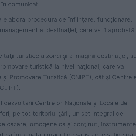
ă în comunicat.
 elabora procedura de înfiinţare, funcţionare,
e management al destinaţiei, care va fi aprobată
ăţii turistice a zonei şi a imaginii destinaţiei, s
omovare turistică la nivel naţional, care va
 şi Promovare Turistică (CNIPT), cât şi Centrel
(CLIPT).
l dezvoltării Centrelor Naţionale şi Locale de
ri, pe tot teritoriul ţării, un set integral de
siv de cazare, omogene ca şi conţinut, instrumente
e a îmbunătăţi gradul de satisfacţie şi fideliza