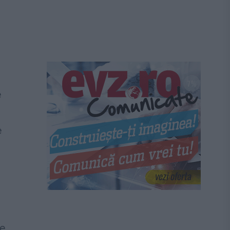
e
e
re