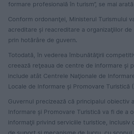
formare profesională în turism”, se mai arat
Conform ordonanţei, Ministerul Turismului va
acreditare şi reacreditare a organizaţiilor d
prin hotărâre de guvern.
Totodată, în vederea îmbunătăţirii competitivit
creează reţeaua de centre de informare şi pr
include atât Centrele Naţionale de Informare
Locale de Informare şi Promovare Turistică 
Guvernul precizează că principalul obiectiv a
Informare şi Promovare Turistică va fi de a ofe
informaţii privind serviciile turistice, inclu
de suport şi mecanisme de lucru, cu scopul d