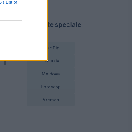
B’s List of
al
Proiecte speciale
SmartDigi
e
Exclusiv
 li
Moldova
Horoscop
Vremea