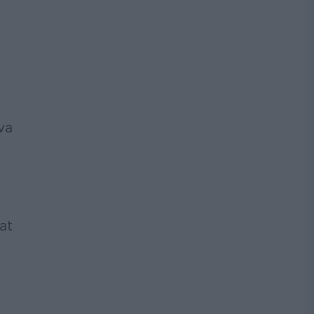
va
at