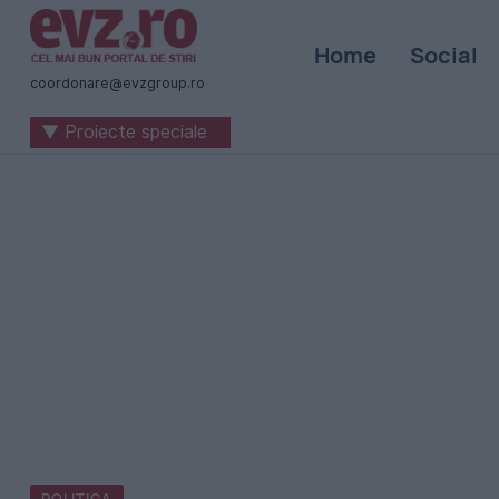
Știri
Home
Social
naționale
coordonare@evzgroup.ro
și
▼ Proiecte speciale
internaționale
|
România
-
Evenimentul
Zilei