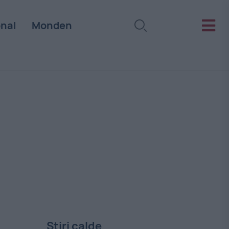
onal
Monden
Stiri calde