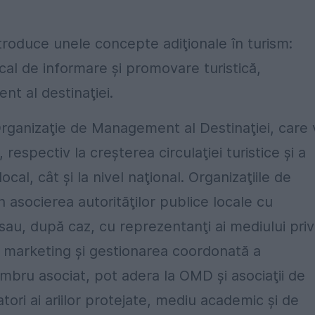
roduce unele concepte adiţionale în turism:
ocal de informare şi promovare turistică,
nt al destinaţiei.
ganizaţie de Management al Destinaţiei, care 
, respectiv la creşterea circulaţiei turistice şi a
ocal, cât şi la nivel naţional. Organizaţiile de
 asocierea autorităţilor publice locale cu
 sau, după caz, cu reprezentanţi ai mediului priv
 de marketing şi gestionarea coordonată a
mbru asociat, pot adera la OMD şi asociaţii de
tori ai ariilor protejate, mediu academic şi de