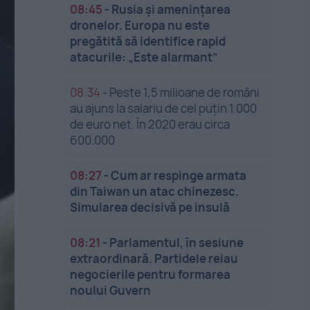
08:45
-
Rusia și amenințarea
dronelor. Europa nu este
pregătită să identifice rapid
atacurile: „Este alarmant”
08:34
-
Peste 1,5 milioane de români
au ajuns la salariu de cel puțin 1.000
de euro net. În 2020 erau circa
600.000
08:27
-
Cum ar respinge armata
din Taiwan un atac chinezesc.
Simularea decisivă pe insulă
08:21
-
Parlamentul, în sesiune
extraordinară. Partidele reiau
negocierile pentru formarea
noului Guvern